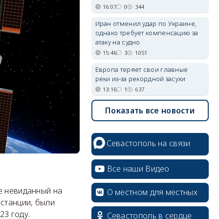
16:07
0
344
Иран отменил удар по Украине,
однако требует компенсацию за
атаку на судно
15:46
3
1051
Европа теряет свои главные
реки из-за рекордной засухи
13:16
1
637
Показать все новости
Севастополь на связи
Все наши Видео
е невиданный на
О местном для местных
ь станции, были
23 году.
Севастополь в сердце