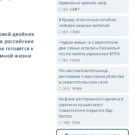
правильно хранить мёд
erid: 2SDnjdPjgYS
2
24387
В Крыму этой ночью погибли
четверо мирных жителей
0
17245
овой двойник
а: российские
«Чудом живы»: в Севастополе
две семьи остались без жилья
е готовятся к
erid: 2SDnjdvhGXG
после налёта украинских БПЛА
емной жизни
9
12314
Что местная жительница
рассказала о массовом убийстве
в севастопольском селе
21
10184
На фоне ресторанного кризиса в
одном из лучших мест
Севастополя открылся бар-
бистро
13
7233