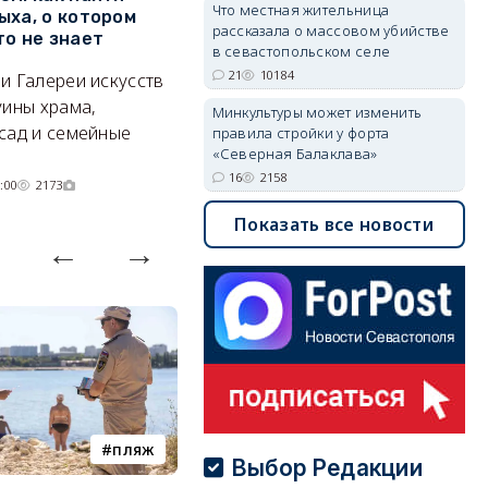
Что местная жительница
ыха, о котором
месяц
ф
рассказала о массовом убийстве
то не знает
Б
в севастопольском селе
А где — несоизмеримо меньше.
21
10184
и Галереи искусств
«
06/08/2026 10:02
3785
уины храма,
«
Минкультуры может изменить
сад и семейные
пр
правила стройки у форта
«Северная Балаклава»
16
2158
:00
2173
Показать все новости
пляж
туризм
Выбор Редакции