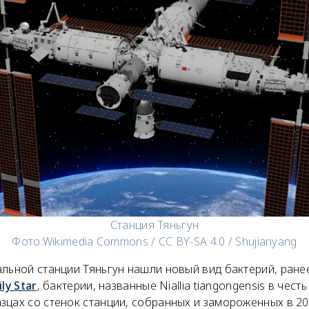
Станция Тяньгун
Фото:
Wikimedia Commons / CC BY-SA 4.0 / Shujianyang
альной станции Тяньгун нашли новый вид бактерий, ране
ily Star
, бактерии, названные Niallia tiangongensis в чест
цах со стенок станции, собранных и замороженных в 20