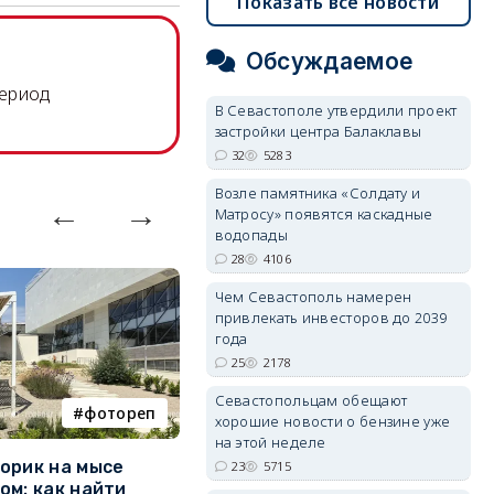
Показать все новости
Обсуждаемое
период
В Севастополе утвердили проект
застройки центра Балаклавы
32
5283
Возле памятника «Солдату и
Матросу» появятся каскадные
водопады
28
4106
Чем Севастополь намерен
привлекать инвесторов до 2039
года
25
2178
Севастопольцам обещают
фотореп
работа
хорошие новости о бензине уже
на этой неделе
орик на мысе
Где в Севастополе можно
М
23
5715
ом: как найти
заработать 100 тысяч в
и