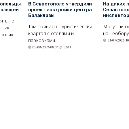
топольцы
В Севастополе утвердили
На диких 
 клещей
проект застройки центра
Севастопо
Балаклавы
инспекто
ять не
Там появится туристический
Могут ли о
 пик
квартал с отелями и
на необор
ногих.
парковками.
31/07/2026 10
05/08/2026 08:01
5283