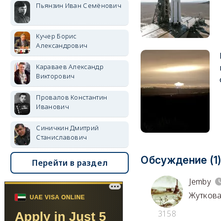
Пьянзин Иван Семёнович
Кучер Борис
Александрович
Караваев Александр
Викторович
Провалов Константин
Иванович
Синичкин Дмитрий
Станиславович
Обсуждение (1
Перейти в раздел
Jemby
Жуткова
3158