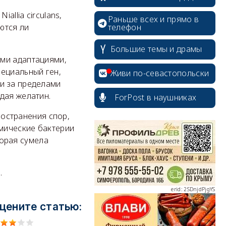
allia circulans,
Раньше всех и прямо в
телефон
ются ли
Большие темы и драмы
ыми адаптациями,
пециальный ген,
Живи по-севастопольски
и за пределами
дая желатин.
ForPost в наушниках
erid: 2SDnjcrDNw6
ространения спор,
смические бактерии
торая сумела
.
erid: 2SDnjdPjgYS
цените статью: