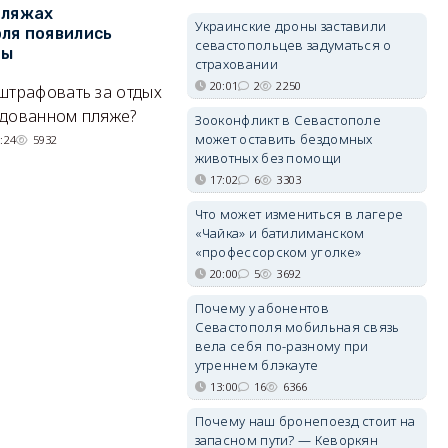
пляжах
Двух москвичей на
П
Украинские дроны заставили
ля появились
сапбордах унесло от берега
о
севастопольцев задуматься о
ры
Крыма на километр в море
б
страховании
Е
20:01
2
2250
штрафовать за отдых
Спасатели благополучно
Н
удованном пляже?
вернули туристов обратно на
Зооконфликт в Севастополе
де
сушу.
может оставить бездомных
:24
5932
животных без помощи
29/07/2026 17:03
6380
17:02
6
3303
Что может измениться в лагере
«Чайка» и батилиманском
«профессорском уголке»
20:00
5
3692
Почему у абонентов
Севастополя мобильная связь
вела себя по-разному при
утреннем блэкауте
13:00
16
6366
Почему наш бронепоезд стоит на
запасном пути? — Кеворкян