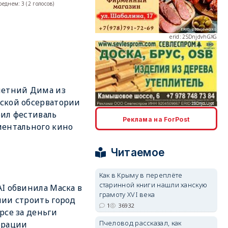
среднем:
3
(
2
голосов)
erid: 2SDnjdvhGXG
летний Дима из
erid: 2SDnjcLUypt
ской обсерватории
ил фестиваль
Реклама на ForPost
ентального кино
Читаемое
erid: 2SDnjcrDNw6
Как в Крыму в переплёте
старинной книги нашли ханскую
I обвинила Маска в
грамоту XVI века
ии строить город
1
36932
рсе за деньги
Пчеловод рассказал, как
орации