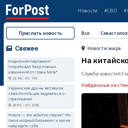
Новости
#СВО
#
Прислать новость
Все
Севастопол
Свежее
Новости мира
На китайск
Индийский парламент
потребовал безусловных
извинений от главы Meta*
Служба новостей Fo
22:16
0
110
Найденные на стан
Украинские дроны заставили
севастопольцев задуматься о
страховании
20:01
2
2250
Новое — это забытое старое? Что
такое модный биохакинг и как не
навредить себе