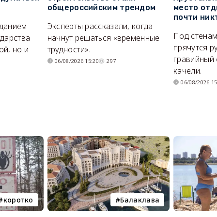
общероссийским трендом
место отд
почти ник
иданием
Эксперты рассказали, когда
Под стенам
ударства
начнут решаться «временные
прячутся р
й, но и
трудности».
гравийный 
06/08/2026 15:20
297
качели.
06/08/2026 15
коротко
Балаклава