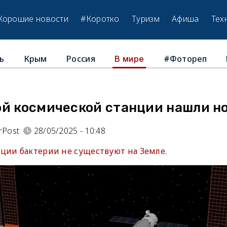
Хорошие новости
#Коротко
Туризм
Афиша
Тех
ь
Крым
Россия
#Фотореп
В мире
ой космической станции нашли н
rPost
28/05/2025 - 10:48
ции бактерии не существуют на Земле.