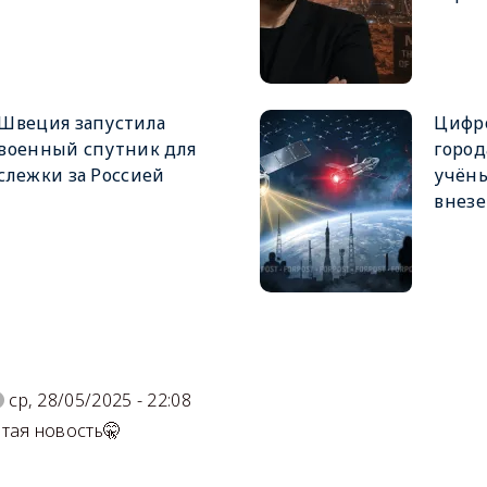
Швеция запустила
Цифр
военный спутник для
город
слежки за Россией
учёны
внез
)
ср, 28/05/2025 - 22:08
тая новость🤫