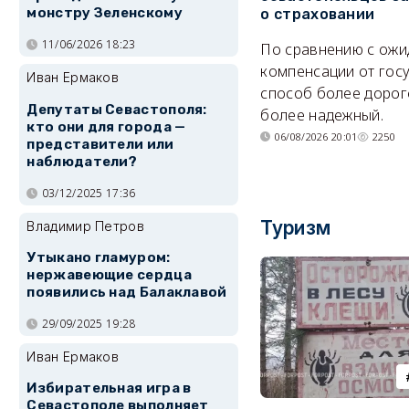
монстру Зеленскому
о страховании
11/06/2026 18:23
По сравнению с ож
компенсации от гос
Иван Ермаков
способ более дорого
Депутаты Севастополя:
более надежный.
кто они для города —
06/08/2026 20:01
2250
представители или
наблюдатели?
03/12/2025 17:36
Туризм
Владимир Петров
Утыкано гламуром:
нержавеющие сердца
появились над Балаклавой
29/09/2025 19:28
Иван Ермаков
Избирательная игра в
Севастополе выполняет