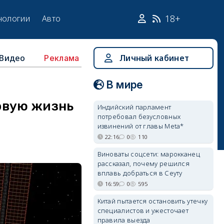
18+
нологии
Авто
Видео
Личный кабинет
Реклама
В мире
овую жизнь
Индийский парламент
потребовал безусловных
извинений от главы Meta*
22:16
0
110
Виноваты соцсети: марокканец
рассказал, почему решился
вплавь добраться в Сеуту
16:59
0
595
Китай пытается остановить утечку
специалистов и ужесточает
правила выезда