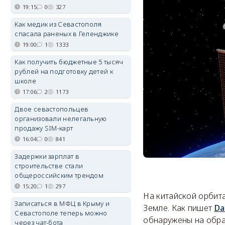
19:15
0
327
Как медик из Севастополя
спасала раненых в Геленджике
19:00
1
1333
Как получить бюджетные 5 тысяч
рублей на подготовку детей к
школе
17:06
2
1173
Двое севастопольцев
организовали нелегальную
продажу SIM-карт
16:04
0
841
Задержки зарплат в
строительстве стали
общероссийским трендом
15:20
1
297
На китайской орбит
Записаться в МФЦ в Крыму и
Земле. Как пишет
Da
Севастополе теперь можно
обнаружены на образ
через чат-бота