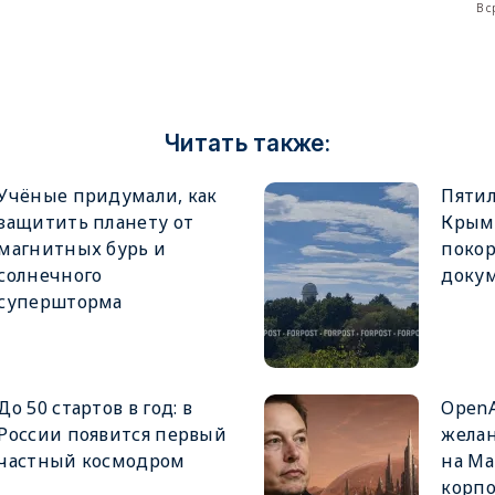
В 
Читать также:
Учёные придумали, как
Пяти
защитить планету от
Крым
магнитных бурь и
покор
солнечного
докум
супершторма
До 50 стартов в год: в
OpenA
России появится первый
желан
частный космодром
на Ма
корп