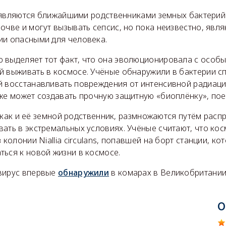
s являются ближайшими родственниками земных бактерий Ni
очве и могут вызывать сепсис, но пока неизвестно, явля
ии опасными для человека.
 выделяет тот факт, что она эволюционировала с особ
й выживать в космосе. Учёные обнаружили в бактерии с
й восстанавливать повреждения от интенсивной радиаци
кже может создавать прочную защитную «биоплёнку», пое
is, как и её земной родственник, размножаются путём расп
ать в экстремальных условиях. Учёные считают, что ко
 колонии Niallia circulans, попавшей на борт станции, ко
ься к новой жизни в космосе.
вирус впервые
обнаружили
в комарах в Великобритании
О