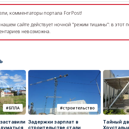
ли, комментаторы портала ForPost!
на нашем сайте действует ночной "режим тишины": в этот 
ентариев невозможна.
ь
БПЛА
строительство
 заставили
Задержки зарплат в
Тайный дв
адуматься
строительстве стали
Хрустальн