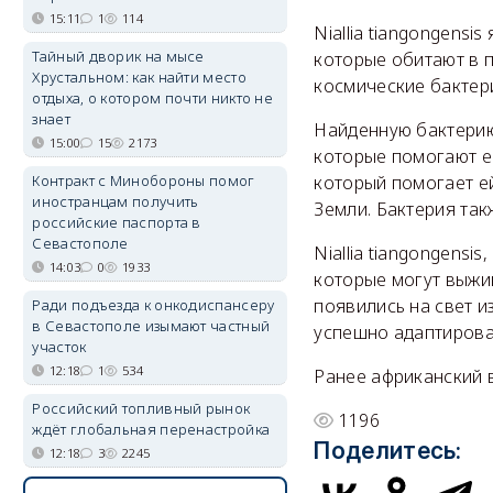
15:11
1
114
Niallia tiangongensi
Тайный дворик на мысе
которые обитают в п
Хрустальном: как найти место
космические бактер
отдыха, о котором почти никто не
знает
Найденную бактерию
15:00
15
2173
которые помогают е
Контракт с Минобороны помог
который помогает е
иностранцам получить
Земли. Бактерия та
российские паспорта в
Севастополе
Niallia tiangongens
14:03
0
1933
которые могут выжив
появились на свет из
Ради подъезда к онкодиспансеру
в Севастополе изымают частный
успешно адаптироват
участок
12:18
1
534
Ранее африканский 
Российский топливный рынок
1196
ждёт глобальная перенастройка
Поделитесь:
12:18
3
2245