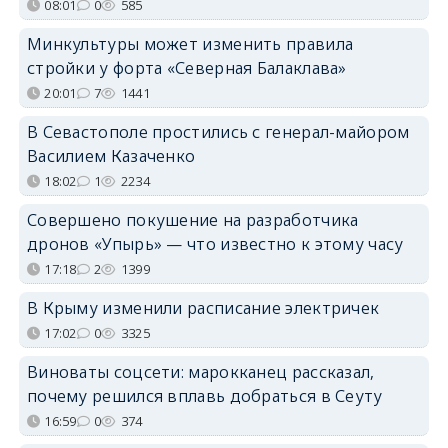
08:01
0
585
Минкультуры может изменить правила
стройки у форта «Северная Балаклава»
20:01
7
1441
В Севастополе простились с генерал-майором
Василием Казаченко
18:02
1
2234
Совершено покушение на разработчика
дронов «Упырь» — что известно к этому часу
17:18
2
1399
В Крыму изменили расписание электричек
17:02
0
3325
Виноваты соцсети: марокканец рассказал,
почему решился вплавь добраться в Сеуту
16:59
0
374