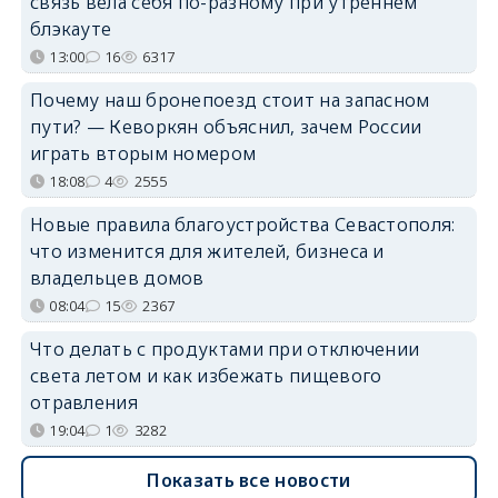
связь вела себя по-разному при утреннем
блэкауте
13:00
16
6317
Почему наш бронепоезд стоит на запасном
пути? — Кеворкян объяснил, зачем России
играть вторым номером
18:08
4
2555
Новые правила благоустройства Севастополя:
что изменится для жителей, бизнеса и
владельцев домов
08:04
15
2367
Что делать с продуктами при отключении
света летом и как избежать пищевого
отравления
19:04
1
3282
Показать все новости