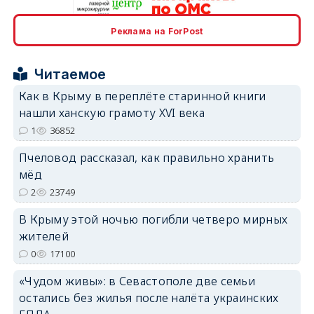
Реклама на ForPost
erid: 2SDnjcrDNw6
Читаемое
Как в Крыму в переплёте старинной книги
нашли ханскую грамоту XVI века
1
36852
erid: 2SDnjdPjgYS
Пчеловод рассказал, как правильно хранить
мёд
2
23749
В Крыму этой ночью погибли четверо мирных
жителей
erid: 2SDnjdvhGXG
0
17100
«Чудом живы»: в Севастополе две семьи
остались без жилья после налёта украинских