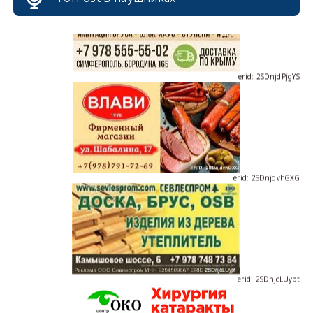
erid: 2SDnjdPjgYS
erid: 2SDnjdvhGXG
erid: 2SDnjcLUypt