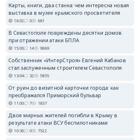
Карты, книги, два станка: чем интересна новая
выставка в музее крымского просветителя
16:02
0
681
В Севастополе повреждены десятки домов
при отражении атаки БПЛА
15:00
14
9869
Собственник «ИнтерСтроя» Евгений Кабанов
стал заслуженным строителем Севастополя
13:04
32
5855
От руин до визитной карточки города: как
преображался Приморский бульвар
11:00
7
1837
Двое мирных жителей погибли в Крыму в
результате атаки ВСУ беспилотниками
10:36
0
7522