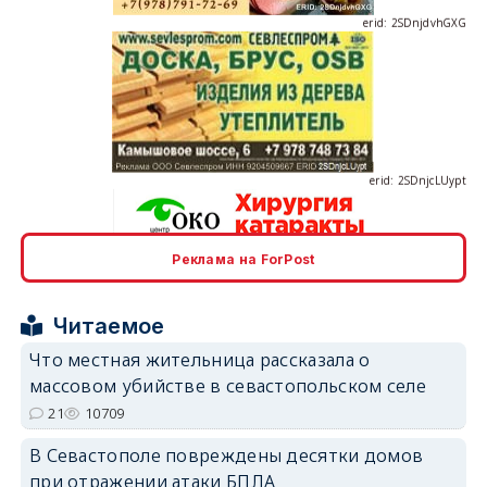
erid: 2SDnjcLUypt
Реклама на ForPost
erid: 2SDnjcrDNw6
Читаемое
Что местная жительница рассказала о
массовом убийстве в севастопольском селе
21
10709
erid: 2SDnjdPjgYS
В Севастополе повреждены десятки домов
при отражении атаки БПЛА