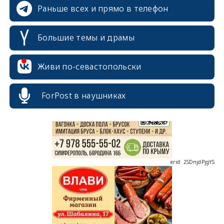
Раньше всех и прямо в телефон
Большие темы и драмы
erid: 2SDnjcrDNw6
Живи по-севастопольски
ForPost в наушниках
erid: 2SDnjdPjgYS
erid: 2SDnjdvhGXG