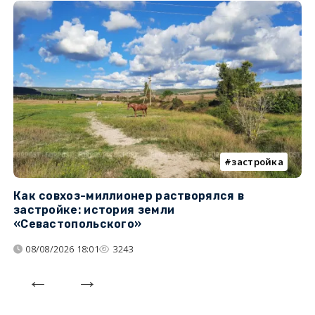
застройка
Как совхоз-миллионер растворялся в
К
застройке: история земли
н
«Севастопольского»
п
08/08/2026 18:01
3243