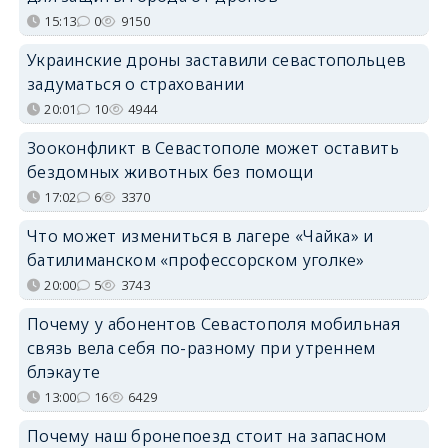
15:13
0
9150
Украинские дроны заставили севастопольцев
задуматься о страховании
20:01
10
4944
Зооконфликт в Севастополе может оставить
бездомных животных без помощи
17:02
6
3370
Что может измениться в лагере «Чайка» и
батилиманском «профессорском уголке»
20:00
5
3743
Почему у абонентов Севастополя мобильная
связь вела себя по-разному при утреннем
блэкауте
13:00
16
6429
Почему наш бронепоезд стоит на запасном