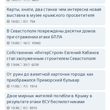
Карты, книги, два станка: чем интересна новая
выставка в музее крымского просветителя
16:02
0
754
В Севастополе повреждены десятки домов
при отражении атаки БПЛА
15:00
16
10943
Собственник «ИнтерСтроя» Евгений Кабанов
стал заслуженным строителем Севастополя
13:04
33
6259
От руин до визитной карточки города: как
преображался Приморский бульвар
11:00
7
1914
Двое мирных жителей погибли в Крыму в
результате атаки ВСУ беспилотниками
10:36
0
8310