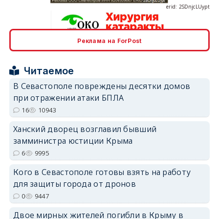
Реклама на ForPost
erid: 2SDnjcrDNw6
Читаемое
В Севастополе повреждены десятки домов
при отражении атаки БПЛА
16
10943
erid: 2SDnjdPjgYS
Ханский дворец возглавил бывший
замминистра юстиции Крыма
6
9995
Кого в Севастополе готовы взять на работу
для защиты города от дронов
erid: 2SDnjdvhGXG
0
9447
Двое мирных жителей погибли в Крыму в