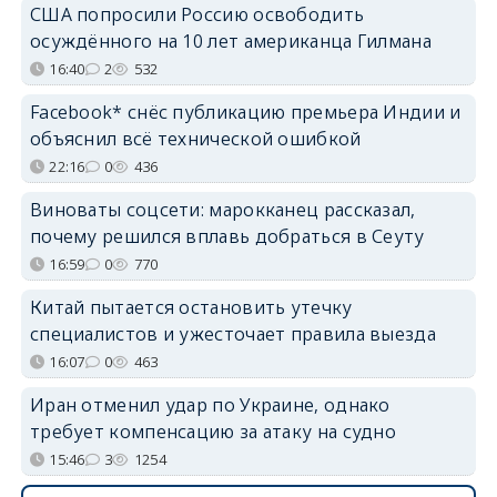
США попросили Россию освободить
осуждённого на 10 лет американца Гилмана
16:40
2
532
Facebook* снёс публикацию премьера Индии и
объяснил всё технической ошибкой
22:16
0
436
Виноваты соцсети: марокканец рассказал,
почему решился вплавь добраться в Сеуту
16:59
0
770
Китай пытается остановить утечку
специалистов и ужесточает правила выезда
16:07
0
463
Иран отменил удар по Украине, однако
требует компенсацию за атаку на судно
15:46
3
1254