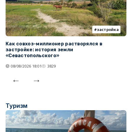
застройка
Как совхоз-миллионер растворялся в
К
застройке: история земли
н
«Севастопольского»
п
08/08/2026 18:01
3829
Туризм