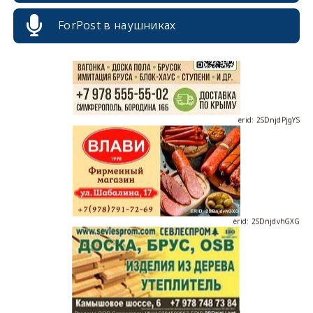
ForPost в наушниках
erid: 2SDnjdPjgYS
erid: 2SDnjdvhGXG
erid: 2SDnjcLUypt