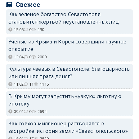
Свежее
Как зелёное богатство Севастополя
становится жертвой неустановленных лиц
15:05
0
130
Учёные из Крыма и Кореи совершили научное
открытие
13:04
0
2000
Культура чаевых в Севастополе: благодарность
или лишняя трата денег?
11:02
11
1115
В Крыму могут запустить «узкую» льготную
ипотеку
09:01
0
2694
Как совхоз-миллионер растворялся в
застройке: история земли «Севастопольского»
18:01
17
3829