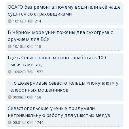
ОСАГО без ремонта: почему водители всё чаще
судятся со страховщиками
10:16
1
214
В Чёрном море уничтожены два сухогруза с
оружием для ВСУ
10:13
0
118
Где в Севастополе можно заработать 100
тысяч в месяц
10:02
7
1572
Что доверчивые севастопольцы «покупают» у
телефонных мошенников
09:08
0
158
Севастопольские учёные придумали
нетривиальную работу для ушастых медуз
08:01
0
1744