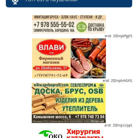
erid: 2SDnjdPjgYS
erid: 2SDnjdvhGXG
erid: 2SDnjcLUypt