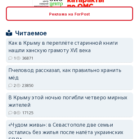
Реклама на ForPost
erid: 2SDnjcrDNw6
Читаемое
Как в Крыму в переплёте старинной книги
нашли ханскую грамоту XVI века
1
36871
erid: 2SDnjdPjgYS
Пчеловод рассказал, как правильно хранить
мёд
2
23850
В Крыму этой ночью погибли четверо мирных
жителей
erid: 2SDnjdvhGXG
0
17125
«Чудом живы»: в Севастополе две семьи
остались без жилья после налёта украинских