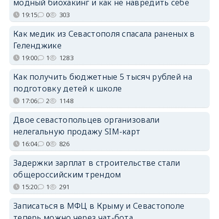
модный биохакинг и как не навредить себе
19:15
0
303
Как медик из Севастополя спасала раненых в
Геленджике
19:00
1
1283
Как получить бюджетные 5 тысяч рублей на
подготовку детей к школе
17:06
2
1148
Двое севастопольцев организовали
нелегальную продажу SIM-карт
16:04
0
826
Задержки зарплат в строительстве стали
общероссийским трендом
15:20
1
291
Записаться в МФЦ в Крыму и Севастополе
теперь можно через чат-бота