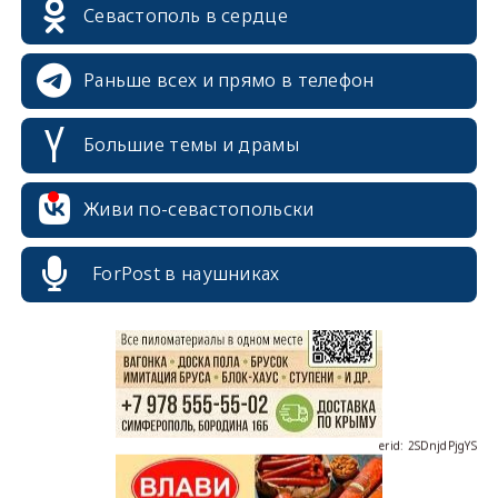
Севастополь в сердце
Раньше всех и прямо в телефон
Большие темы и драмы
erid: 2SDnjcrDNw6
Живи по-севастопольски
ForPost в наушниках
erid: 2SDnjdPjgYS