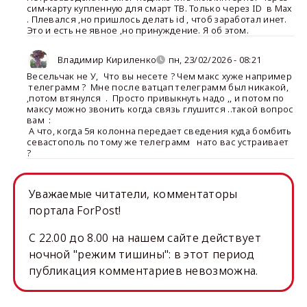
сим-карту купленную для смарт ТВ. Только через ID в Мах
. Плевался ,но пришлось делать id , чтоб заработал инет.
Это и есть не явное ,но принуждение. Я об этом.
Владимир Кириленко
пн, 23/02/2026 - 08:21
Весельчак не У
,
Что вы несете ? Чем макс хуже например
телеграмм ? Мне после ватцап телеграмм был никакой,
,потом втянулся . Просто привыкнуть надо ,, и потом по
максу можно звонить когда связь глушится ..такой вопрос
вам :
А что, когда 5я колонна передает сведения куда бомбить
севастополь по тому же телеграмм нато вас устраивает
?
Уважаемые читатели, комментаторы
портала ForPost!
C 22.00 до 8.00 на нашем сайте действует
ночной "режим тишины": в этот период
публикация комментариев невозможна.