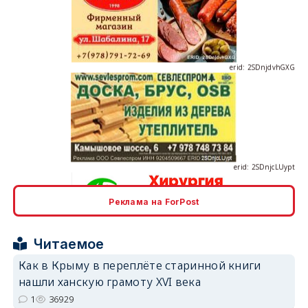
erid: 2SDnjdvhGXG
erid: 2SDnjcLUypt
Реклама на ForPost
erid: 2SDnjcrDNw6
Читаемое
Как в Крыму в переплёте старинной книги
нашли ханскую грамоту XVI века
1
36929