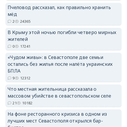
erid: 2SDnjdPjgYS
Пчеловод рассказал, как правильно хранить
мёд
2
24365
В Крыму этой ночью погибли четверо мирных
жителей
erid: 2SDnjdvhGXG
0
17241
«Чудом живы»: в Севастополе две семьи
остались без жилья после налёта украинских
БПЛА
9
12312
Что местная жительница рассказала о
массовом убийстве в севастопольском селе
21
10182
На фоне ресторанного кризиса в одном из
лучших мест Севастополя открылся бар-