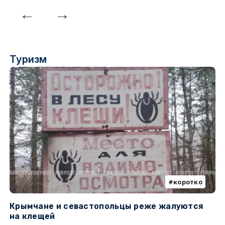
Туризм
коротко
Крымчане и севастопольцы реже жалуются
В
на клещей
ц