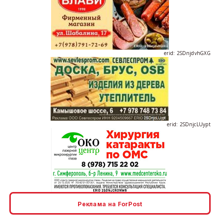
erid: 2SDnjdvhGXG
erid: 2SDnjcLUypt
erid: 2SDnjcrDNw6
Реклама на ForPost