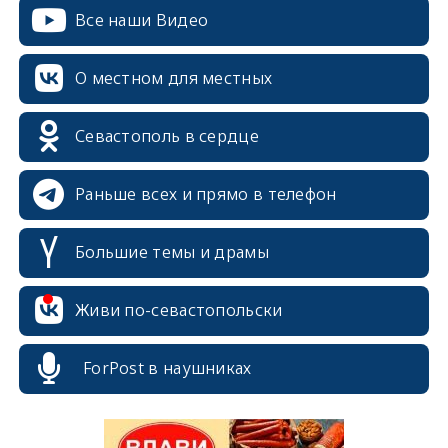
Все наши Видео
О местном для местных
Севастополь в сердце
Раньше всех и прямо в телефон
Большие темы и драмы
erid: 2SDnjcrDNw6
Живи по-севастопольски
ForPost в наушниках
erid: 2SDnjdPjgYS