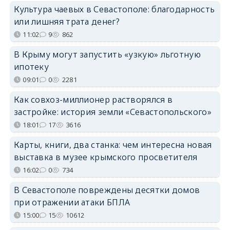
Культура чаевых в Севастополе: благодарность
или лишняя трата денег?
11:02
9
862
В Крыму могут запустить «узкую» льготную
ипотеку
09:01
0
2281
Как совхоз-миллионер растворялся в
застройке: история земли «Севастопольского»
18:01
17
3616
Карты, книги, два станка: чем интересна новая
выставка в музее крымского просветителя
16:02
0
734
В Севастополе повреждены десятки домов
при отражении атаки БПЛА
15:00
15
10612