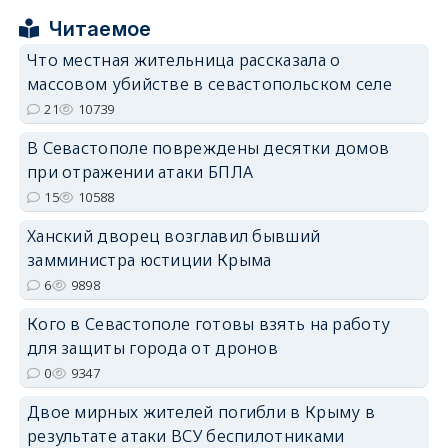
Читаемое
Что местная жительница рассказала о
массовом убийстве в севастопольском селе
erid: 2SDnjdPjgYS
21
10739
В Севастополе повреждены десятки домов
при отражении атаки БПЛА
15
10588
Ханский дворец возглавил бывший
erid: 2SDnjdvhGXG
замминистра юстиции Крыма
6
9898
Кого в Севастополе готовы взять на работу
для защиты города от дронов
0
9347
Двое мирных жителей погибли в Крыму в
результате атаки ВСУ беспилотниками