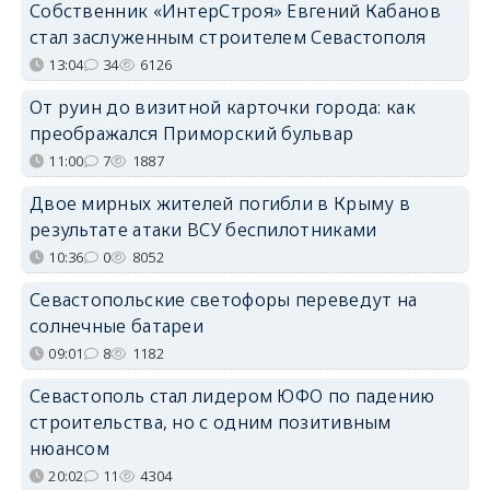
Собственник «ИнтерСтроя» Евгений Кабанов
стал заслуженным строителем Севастополя
13:04
34
6126
От руин до визитной карточки города: как
преображался Приморский бульвар
11:00
7
1887
Двое мирных жителей погибли в Крыму в
результате атаки ВСУ беспилотниками
10:36
0
8052
Севастопольские светофоры переведут на
солнечные батареи
09:01
8
1182
Севастополь стал лидером ЮФО по падению
строительства, но с одним позитивным
нюансом
20:02
11
4304