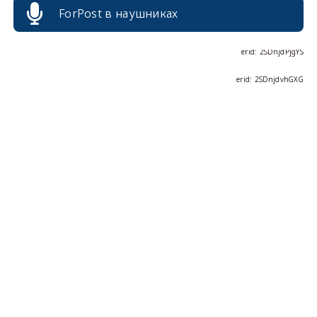
ForPost в наушниках
erid: 2SDnjcrDNw6
erid: 2SDnjdPjgYS
erid: 2SDnjdvhGXG