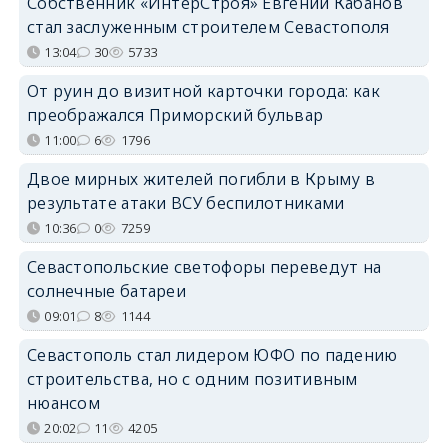
Собственник «ИнтерСтроя» Евгений Кабанов
стал заслуженным строителем Севастополя
13:04
30
5733
От руин до визитной карточки города: как
преображался Приморский бульвар
11:00
6
1796
Двое мирных жителей погибли в Крыму в
результате атаки ВСУ беспилотниками
10:36
0
7259
Севастопольские светофоры переведут на
солнечные батареи
09:01
8
1144
Севастополь стал лидером ЮФО по падению
строительства, но с одним позитивным
нюансом
20:02
11
4205