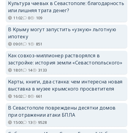
Культура чаевых в Севастополе: благодарность
или лишняя трата денег?
11:02
0
109
В Крыму могут запустить «узкую» льготную
ипотеку
09:01
1
851
Как совхоз-миллионер растворялся в
застройке: история земли «Севастопольского»
18:01
14
3133
Карты, книги, два станка: чем интересна новая
выставка в музее крымского просветителя
16:02
0
661
В Севастополе повреждены десятки домов
при отражении атаки БПЛА
15:00
13
9528