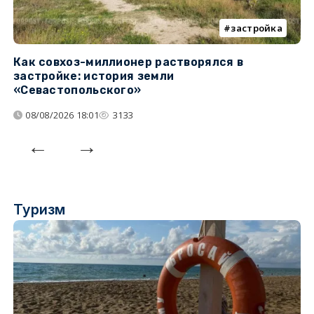
застройка
Как совхоз-миллионер растворялся в
К
застройке: история земли
н
«Севастопольского»
п
08/08/2026 18:01
3133
Туризм