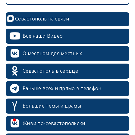
Севастополь на связи
Все наши Видео
О местном для местных
erid: 2SDnjcrDNw6
Севастополь в сердце
Раньше всех и прямо в телефон
Большие темы и драмы
erid: 2SDnjdPjgYS
erid: 2SDnjdvhGXG
Живи по-севастопольски
erid: 2SDnjcLUypt