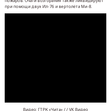
пожаров. Очаги возгорания также ликвидируют
при помощи двух Ил-76 и вертолёта Ми-8.
Видео: ГТРК «Чита» / / VK Видео