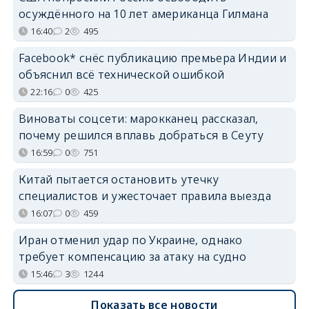
осуждённого на 10 лет американца Гилмана
16:40
2
495
Facebook* снёс публикацию премьера Индии и
объяснил всё технической ошибкой
22:16
0
425
Виноваты соцсети: марокканец рассказал,
почему решился вплавь добраться в Сеуту
16:59
0
751
Китай пытается остановить утечку
специалистов и ужесточает правила выезда
16:07
0
459
Иран отменил удар по Украине, однако
требует компенсацию за атаку на судно
15:46
3
1244
Показать все новости