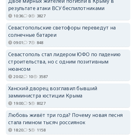
Двое мирных жителей погибли в Крыму в
результате атаки ВСУ беспилотниками
10:36
0
3827
Севастопольские светофоры переведут на
солнечные батареи
09:01
7
848
Севастополь стал лидером ЮФО по падению
строительства, но с одним позитивным
нюансом
20:02
10
3587
Ханский дворец возглавил бывший
замминистра юстиции Крыма
19:00
5
8027
Любовь живёт три года? Почему новая песня
стала гимном тысяч россиянок
18:20
5
1158