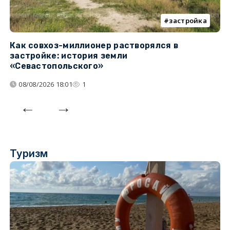
застройка
Как совхоз-миллионер растворялся в
К
застройке: история земли
н
«Севастопольского»
п
08/08/2026 18:01
1
Туризм