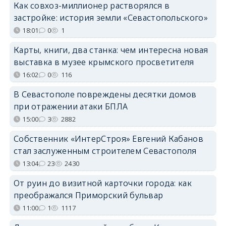
Как совхоз-миллионер растворялся в
застройке: история земли «Севастопольского»
18:01
0
1
Карты, книги, два станка: чем интересна новая
выставка в музее крымского просветителя
16:02
0
116
В Севастополе повреждены десятки домов
при отражении атаки БПЛА
15:00
3
2882
Собственник «ИнтерСтроя» Евгений Кабанов
стал заслуженным строителем Севастополя
13:04
23
2430
От руин до визитной карточки города: как
преображался Приморский бульвар
11:00
1
1117