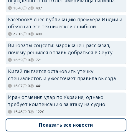
осуждённого на 10 лет американца Гилмана
16:40
2
407
Facebook* снёс публикацию премьера Индии и
объяснил всё технической ошибкой
22:16
0
400
Виноваты соцсети: марокканец рассказал,
почему решился вплавь добраться в Сеуту
16:59
0
721
Китай пытается остановить утечку
специалистов и ужесточает правила выезда
16:07
0
441
Иран отменил удар по Украине, однако
требует компенсацию за атаку на судно
15:46
3
1220
Показать все новости