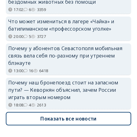
бездомных животных без помощи
17:02
6
3359
Что может измениться в лагере «Чайка» и
батилиманском «профессорском уголке»
20:00
5
3727
Почему у абонентов Севастополя мобильная
связь вела себя по-разному при утреннем
блэкауте
13:00
16
6418
Почему наш бронепоезд стоит на запасном
пути? — Кеворкян объяснил, зачем России
играть вторым номером
18:08
4
2613
Показать все новости