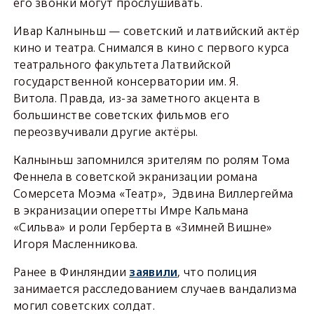
его звонки могут прослушивать.
Ивар Калныньш — советский и латвийский актёр
кино и театра. Снимался в кино с первого курса
театрального факультета Латвийской
государственной консерватории им. Я.
Витола. Правда, из-за заметного акцента в
большинстве советских фильмов его
переозвучивали другие актёры.
Калныньш запомнился зрителям по ролям Тома
Феннела в советской экранизации романа
Сомерсета Моэма «Театр», Эдвина Виллергейма
в экранизации оперетты Имре Кальмана
«Сильва» и роли Герберта в «Зимней Вишне»
Игоря Масленникова.
Ранее в Финляндии
заявили
, что полиция
занимается расследованием случаев вандализма
могил советских солдат.