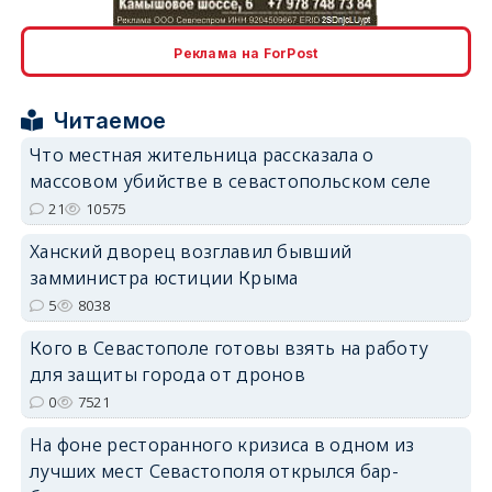
Реклама на ForPost
Читаемое
erid: 2SDnjcrDNw6
Что местная жительница рассказала о
массовом убийстве в севастопольском селе
21
10575
Ханский дворец возглавил бывший
замминистра юстиции Крыма
5
8038
erid: 2SDnjdPjgYS
Кого в Севастополе готовы взять на работу
для защиты города от дронов
0
7521
На фоне ресторанного кризиса в одном из
erid: 2SDnjdvhGXG
лучших мест Севастополя открылся бар-