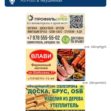
ForPost в наушниках
erid: 2SDnjcrDNw6
erid: 2SDnjdPjgYS
erid: 2SDnjdvhGXG
erid: 2SDnjcLUypt