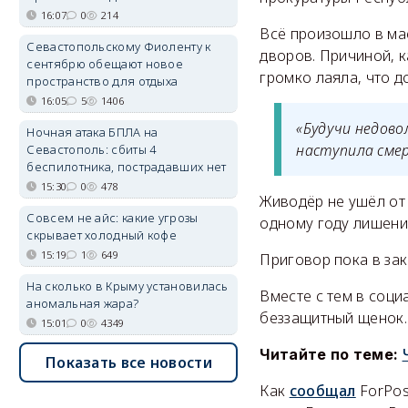
16:07
0
214
Всё произошло в мае
Севастопольскому Фиоленту к
дворов. Причиной, к
сентябрю обещают новое
громко лаяла, что 
пространство для отдыха
16:05
5
1406
«Будучи недово
Ночная атака БПЛА на
наступила сме
Севастополь: сбиты 4
беспилотника, пострадавших нет
15:30
0
478
Живодёр не ушёл от
Совсем не айс: какие угрозы
одному году лишени
скрывает холодный кофе
15:19
1
649
Приговор пока в зак
На сколько в Крыму установилась
Вместе с тем в соци
аномальная жара?
беззащитный щенок.
15:01
0
4349
Читайте по теме:
Показать все новости
Как
сообщал
ForPos