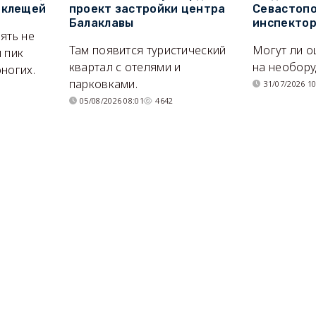
 клещей
проект застройки центра
Севастопо
Балаклавы
инспекто
ять не
Там появится туристический
Могут ли о
 пик
квартал с отелями и
на необор
ногих.
парковками.
31/07/2026 10
05/08/2026 08:01
4642