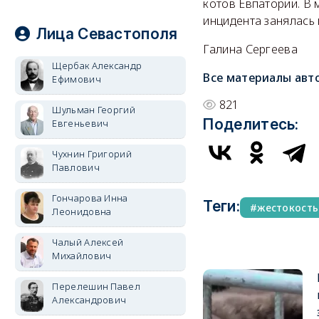
котов Евпатории. В
инцидента занялась 
Лица Севастополя
Галина Сергеева
Щербак Александр
Все материалы авт
Ефимович
821
Шульман Георгий
Поделитесь:
Евгеньевич
Чухнин Григорий
Павлович
Гончарова Инна
Теги:
жестокость
Леонидовна
Чалый Алексей
Михайлович
Перелешин Павел
Александрович