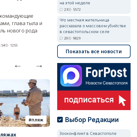
на этой неделе
Там появится туристический
См
23
5572
 командующие
квартал с отелями и
к
Что местная жительница
ами, глава тыла и
парковками.
рассказала о массовом убийстве
ль нового рода
в севастопольском селе
05/08/2026 08:01
4642
20
9829
:54
1255
Показать все новости
Выбор Редакции
пляж
туризм
Зооконфликт в Севастополе
пляжах
Двух москвичей на
П