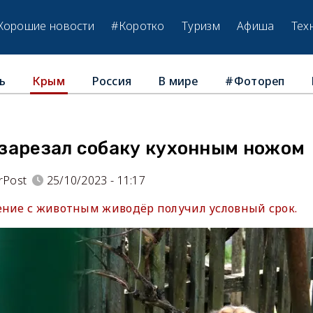
Хорошие новости
#Коротко
Туризм
Афиша
Тех
ь
Россия
В мире
#Фотореп
Крым
зарезал собаку кухонным ножом
rPost
25/10/2023 - 11:17
ение с животным живодёр получил условный срок.