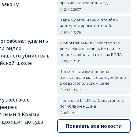
правильно хранить мёд
 закону
2
23677
В Крыму этой ночью погибли
четверо мирных жителей
erid: 2SDnjdvhGXG
0
17076
отребовал удалить
«Чудом живы»: в Севастополе
ти видео
две семьи остались без жилья
после налёта украинских БПЛА
няшнего убийства в
9
12131
йской школе
Что местная жительница
рассказала о массовом убийстве
в севастопольском селе
20
9829
у жестокое
При атаке БПЛА на Севастополь
погибла женщина
ение с
0
9510
тными в Крыму
 доходит до суда
Показать все новости