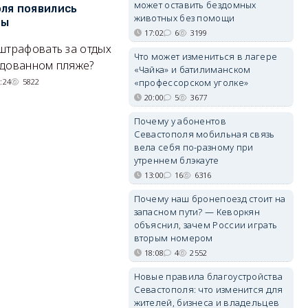
может оставить бездомных
ля появились
сапбордах унесло от берега
о
животных без помощи
ры
Крыма на километр в море
б
17:02
6
3199
Е
штрафовать за отдых
Спасатели благополучно
Что может измениться в лагере
Н
удованном пляже?
вернули туристов обратно на
«Чайка» и батилиманском
де
сушу.
:24
5822
«профессорском уголке»
20:00
5
3677
29/07/2026 17:03
6371
Почему у абонентов
Севастополя мобильная связь
вела себя по-разному при
утреннем блэкауте
13:00
16
6316
Почему наш бронепоезд стоит на
запасном пути? — Кеворкян
объяснил, зачем России играть
вторым номером
18:08
4
2552
Новые правила благоустройства
Севастополя: что изменится для
жителей, бизнеса и владельцев