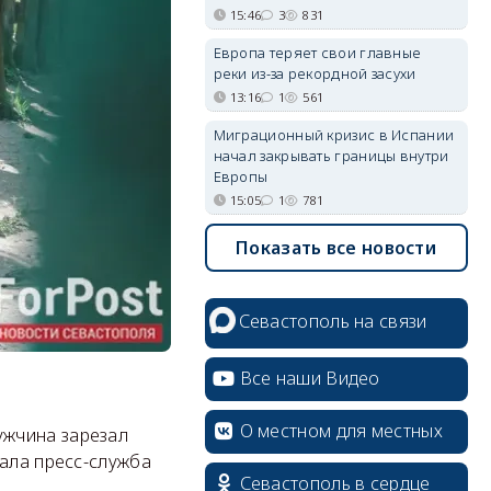
15:46
3
831
Европа теряет свои главные
реки из-за рекордной засухи
13:16
1
561
Миграционный кризис в Испании
начал закрывать границы внутри
Европы
15:05
1
781
Показать все новости
Севастополь на связи
Все наши Видео
О местном для местных
ужчина зарезал
зала пресс-служба
Севастополь в сердце