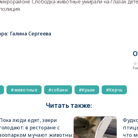
 микрорайоне Слободка животные умирали на глазах дет
полиция.
ора:
Галина Сергеева
О
Еще
животные
собаки
Крым
Керчь
Читать также:
Пока люди едят, звери
Фудк
голодают: в ресторане с
птицы
зоопарком мучают животных
что м