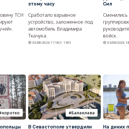
этому часу
Сил
ловину ТСН
Сработало взрывное
Сменились
ируют
устройство, заложенное под
группировк
учей».
автомобиль Владимира
руководите
Ткачука.
войск.
05/08/2026 17:18
1183
05/08/2026 14
коротко
Балаклава
топольцы
В Севастополе утвердили
На диких 