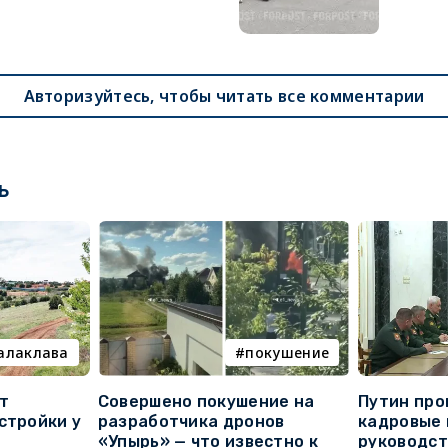
Авторизуйтесь, чтобы читать все комментарии
ь
алаклава
покушение
т
Совершено покушение на
Путин про
стройки у
разработчика дронов
кадровые 
«Упырь» — что известно к
руководс