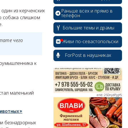
 один из керченских
Раньше всех и прямо в
телефон
то собака слишком
е.
Большие темы и драмы
erid: 2SDnjcrDNw6
ьтате чего
Живи по-севастопольски
ForPost в наушниках
лоумышленника к
erid: 2SDnjdPjgYS
стал маленький
животных»
erid: 2SDnjdvhGXG
ли безнадзорных