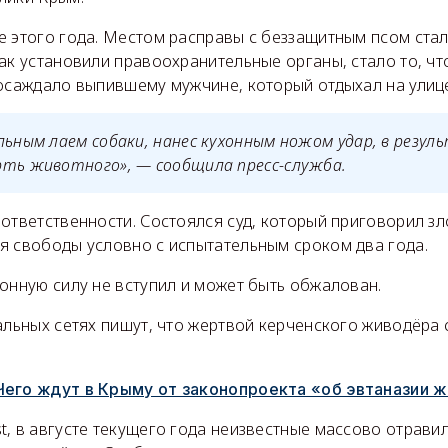
 этого года. Местом расправы с беззащитным псом стал
ак установили правоохранительные органы, стало то, ч
досаждало выпившему мужчине, который отдыхал на улиц
льным лаем собаки, нанес кухонным ножом удар, в резул
рть животного», — сообщила пресс-служба.
 ответственности. Состоялся суд, который приговорил з
я свободы условно с испытательным сроком два года.
онную силу не вступил и может быть обжалован.
альных сетях пишут, что жертвой керченского живодёра 
Чего ждут в Крыму от законопроекта «об эвтаназии 
t, в августе текущего года неизвестные массово отрави