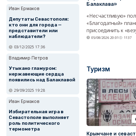
Балаклава»
Иван Ермаков
«Несчастливую» по
Депутаты Севастополя:
«Благодатный» план
кто они для города —
присоединить к «вез
представители или
наблюдатели?
05/08/2026 20:01
1137
03/12/2025 17:36
Владимир Петров
Туризм
Утыкано гламуром:
нержавеющие сердца
появились над Балаклавой
29/09/2025 19:28
Иван Ермаков
Избирательная игра в
Севастополе выполняет
роль политического
термометра
Крымчане и севас