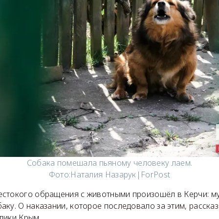
Собака помешала пьяному человеку лаем.
Фото:
Наталия Назарук|ForPost
стокого обращения с животными произошёл в Керчи: м
ку. О наказании, которое последовало за этим, расска
лики Крым.