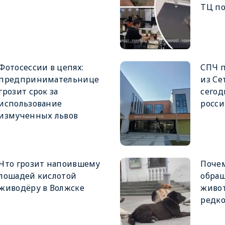
ТЦ по
Фотосессии в цепях:
СПЧ п
предпринимательнице
из Се
грозит срок за
сегод
использование
росси
измученных львов
Что грозит напоившему
Почем
лошадей кислотой
обращ
живодёру в Волжске
живо
редко