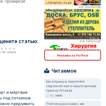
ей. Проверкой
erid: 2SDnjcLUypt
цените статью:
 нет голосов
Реклама на ForPost
erid: 2SDnjcrDNw6
Читаемое
Как в Крыму в переплёте
старинной книги нашли ханскую
грамоту XVI века
орт и мёртвые
erid: 2SDnjdPjgYS
1
36840
 под потолком:
ожно предъявить
Пчеловод рассказал, как