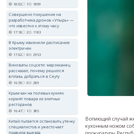
18:02
1
1899
Совершено покушение на
разработчика дронов «Упырь» —
что известно к этому часу
17:18
2
1183
В Крыму изменили расписание
электричек
17:02
0
2953
Виноваты соцсети: марокканец
рассказал, почему решился
вплавь добраться в Сеуту
16:59
0
289
Крымчан на полевых кухнях
кормят повара из элитных
ресторанов
16:47
1
385
Вопиющий случай же
Китай пытается остановить утечку
кухонным ножом соба
специалистов и ужесточает
правила выезда
прокуратуры Респуб