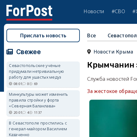
Новости
#СВО
#
Прислать новость
Все
Севастопол
Свежее
Новости Крыма
Крымчанин 
Севастопольские учёные
придумали нетривиальную
работу для ушастых медуз
Служба новостей Fo
08:01
0
69
За жестокое обращ
Минкультуры может изменить
правила стройки у форта
«Северная Балаклава»
20:01
4
1137
В Севастополе простились с
генерал-майором Василием
Казаченко