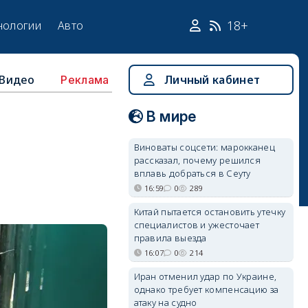
18+
нологии
Авто
Видео
Личный кабинет
Реклама
В мире
Виноваты соцсети: марокканец
рассказал, почему решился
вплавь добраться в Сеуту
16:59
0
289
Китай пытается остановить утечку
специалистов и ужесточает
правила выезда
16:07
0
214
Иран отменил удар по Украине,
однако требует компенсацию за
атаку на судно