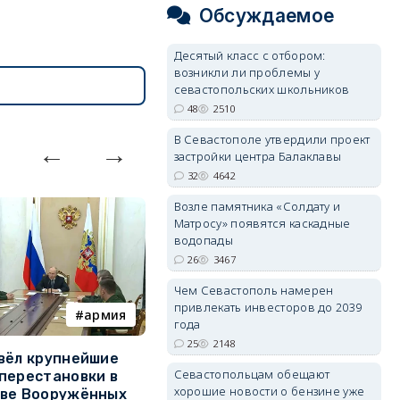
Обсуждаемое
Десятый класс с отбором:
возникли ли проблемы у
севастопольских школьников
48
2510
В Севастополе утвердили проект
застройки центра Балаклавы
32
4642
Возле памятника «Солдату и
Матросу» появятся каскадные
водопады
26
3467
Чем Севастополь намерен
привлекать инвесторов до 2039
армия
Балаклава
года
25
2148
вёл крупнейшие
В Севастополе утвердили
З
Севастопольцам обещают
перестановки в
проект застройки центра
м
хорошие новости о бензине уже
тве Вооружённых
Балаклавы
ж