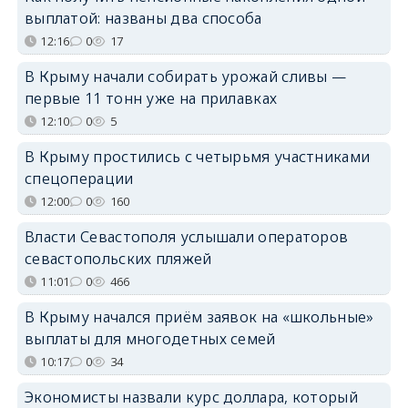
выплатой: названы два способа
12:16
0
17
В Крыму начали собирать урожай сливы —
первые 11 тонн уже на прилавках
12:10
0
5
В Крыму простились с четырьмя участниками
спецоперации
12:00
0
160
Власти Севастополя услышали операторов
севастопольских пляжей
11:01
0
466
В Крыму начался приём заявок на «школьные»
выплаты для многодетных семей
10:17
0
34
Экономисты назвали курс доллара, который