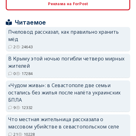
Реклама на ForPost
erid: 2SDnjcrDNw6
Читаемое
Пчеловод рассказал, как правильно хранить
мёд
2
24643
erid: 2SDnjdPjgYS
В Крыму этой ночью погибли четверо мирных
жителей
0
17284
«Чудом живы»: в Севастополе две семьи
остались без жилья после налёта украинских
erid: 2SDnjdvhGXG
БПЛА
9
12332
Что местная жительница рассказала о
массовом убийстве в севастопольском селе
21
10228