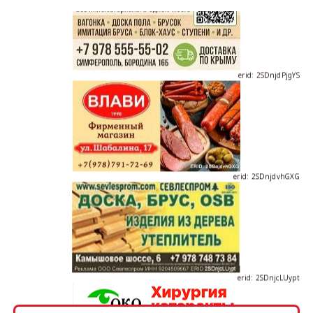
erid: 2SDnjdPjgYS
erid: 2SDnjdvhGXG
erid: 2SDnjcLUypt