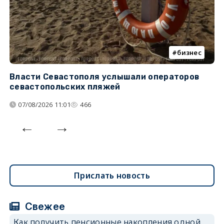
бизнес
Власти Севастополя услышали операторов
П
севастопольских пляжей
о
07/08/2026 11:01
466
Прислать новость
Свежее
Как получить пенсионные накопления одной