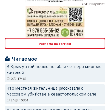
erid: 2SDnjcrDNw6
erid: 2SDnjdPjgYS
Реклама на ForPost
Читаемое
В Крыму этой ночью погибли четверо мирных
жителей
erid: 2SDnjdvhGXG
0
17462
Что местная жительница рассказала о
массовом убийстве в севастопольском селе
21
10364
На фоне ресторанного кризиса в одном из