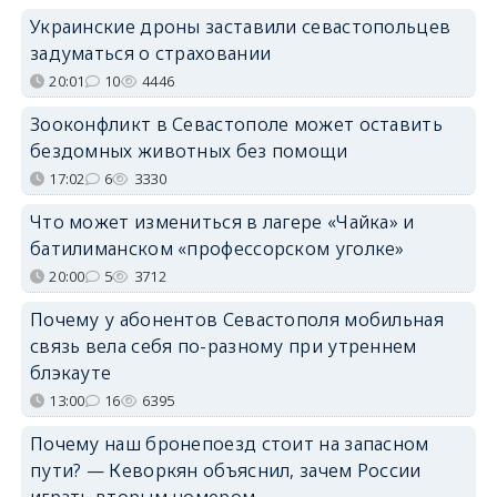
Украинские дроны заставили севастопольцев
задуматься о страховании
20:01
10
4446
Зооконфликт в Севастополе может оставить
бездомных животных без помощи
17:02
6
3330
Что может измениться в лагере «Чайка» и
батилиманском «профессорском уголке»
20:00
5
3712
Почему у абонентов Севастополя мобильная
связь вела себя по-разному при утреннем
блэкауте
13:00
16
6395
Почему наш бронепоезд стоит на запасном
пути? — Кеворкян объяснил, зачем России