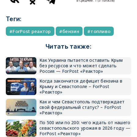
В среднем:
1
(
5
голосов)
Теги:
ForPost реактор
бензин
топливо
Читать также:
Как Украина пытается оставить Крым
без ресурсов и что может сделать
Россия — ForPost «Реактор»
Когда закончится дефицит бензина в
Крыму и Севастополе – ForPost
«Реактор»
Как и чем Севастополь подтверждает
свой федеральный статус? – ForPost
«Реактор»
По 500 или по 200: чего ждать от нашего
севастопольского урожая в 2026 году —
ForPost «Реактор»