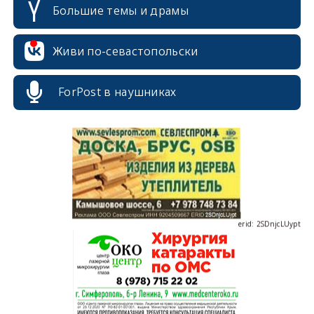
Большие темы и драмы
erid: 2SDnjdPjgYS
Живи по-севастопольски
ForPost в наушниках
erid: 2SDnjdvhGXG
erid: 2SDnjcLUypt