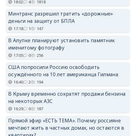
18:02
4
1818
Минтранс разрешил тратить «дорожные»
деньги на защиту от БПЛА
17:18
1
147
В Алупке планируют установить памятник
именитому фотографу
17:05
0
256
США попросили Россию освободить
осуждённого на 10 лет американца Гилмана
16:40
2
194
В Крыму временно сократят продажи бензина
на некоторых АЗС
16:29
0
187
Прямой эфир «ЕСТЬ ТЕМА». Почему россияне
мечтают жить в частных домах, но остаются в
квартирах?