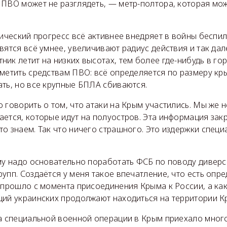
 ПВО может не разглядеть, — метр-полтора, которая мо
нический прогресс всё активнее внедряет в войны беспи
вятся всё умнее, увеличивают радиус действия и так дал
ик летит на низких высотах, тем более где-нибудь в го
метить средствам ПВО: всё определяется по размеру кры
ть, но все крупные БПЛА сбиваются.
 говорить о том, что атаки на Крым участились. Мы же н
ется, которые идут на полуостров. Эта информация зак
о знаем. Так что ничего страшного. Это издержки спец
ыму надо основательно поработать ФСБ по поводу дивер
упп. Создаётся у меня такое впечатление, что есть опр
 прошло с момента присоединения Крыма к России, а как
ций украинских продолжают находиться на территории К
ла специальной военной операции в Крым приехало мног