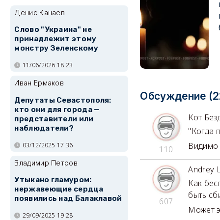
Денис Канаев
Слово "Украина" не
принадлежит этому
монстру Зеленскому
11/06/2026 18:23
Иван Ермаков
Обсуждение (2
Депутаты Севастополя:
кто они для города —
Кот Бе
представители или
наблюдатели?
"Когда 
Видимо 
03/12/2025 17:36
110
Владимир Петров
Andrey 
Утыкано гламуром:
Как бес
нержавеющие сердца
быть сб
появились над Балаклавой
607
Может э
29/09/2025 19:28