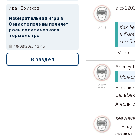
alex220
Иван Ермаков
Избирательная игра в
Севастополе выполняет
Как б
210
роль политического
и быт
термометра
сосед
18/08/2025 13:48
Может о
В раздел
Andrey 
Может
607
Но как 
Бельбек
А если б
seawav
......Н
скажут.