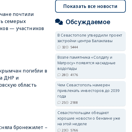
Показать все новости
чане почтили
ть семерых
Обсуждаемое
ков — участников
В Севастополе утвердили проект
застройки центра Балаклавы
32
5444
Возле памятника «Солдату и
Матросу» появятся каскадные
водопады
крымчан погибли в
28
4176
за ДНР и
овскую область
Чем Севастополь намерен
привлекать инвесторов до 2039
года
25
2188
Севастопольцам обещают
хорошие новости о бензине уже
на этой неделе
сняла бронежилет –
23
5766