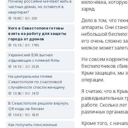
Почему россияне мечтают жить в
мелочёвка, которую
частных домах, но остаются в
заряд.
квартирах?
16:00
0
250
Дело в том, что тех
аппараты. Они стано
Кого в Севастополе готовы
небольшой беспилотн
взять на работу для защиты
города от дронов
его очень сложно за
15:13
0
1785
мелкое может залета
Украинский БЭК выгнал
Не совсем корректно
отдыхающих с пляжей Ялты
беспилотников сбива
14:15
2
2535
Крым защищён, мы эт
На центральном пляже
операции.
Севастополя по счастливой
случайности спасли женщину
Я считаю, что в Кр
13:38
0
1472
разведывательных гр
В Севастополе решили вернуть
работе. Сколько лет
QR-коды на бензин
различных организа
13:03
9
1831
Кроме того, с нача
Как получить пенсионные