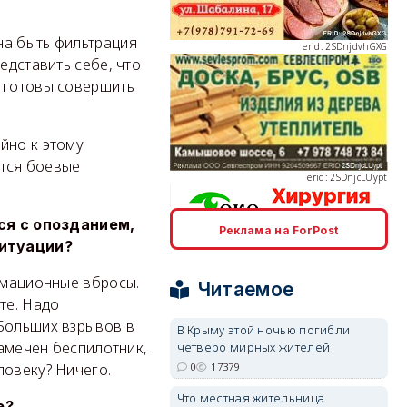
на быть фильтрация
едставить себе, что
и готовы совершить
erid: 2SDnjcLUypt
йно к этому
утся боевые
ся с опозданием,
Реклама на ForPost
ситуации?
erid: 2SDnjcrDNw6
ормационные вбросы.
Читаемое
те. Надо
 Больших взрывов в
В Крыму этой ночью погибли
замечен беспилотник,
четверо мирных жителей
0
17379
ловеку? Ничего.
erid: 2SDnjdPjgYS
Что местная жительница
е?