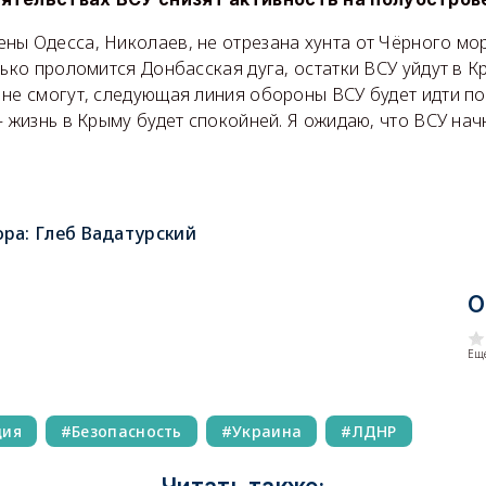
ы Одесса, Николаев, не отрезана хунта от Чёрного моря
лько проломится Донбасская дуга, остатки ВСУ уйдут в К
не смогут, следующая линия обороны ВСУ будет идти по
— жизнь в Крыму будет спокойней. Я ожидаю, что ВСУ начн
ора:
Глеб Вадатурский
О
Еще
ция
Безопасность
Украина
ЛДНР