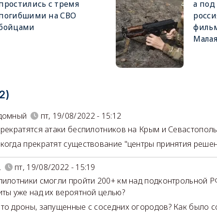
простились с тремя
а под
погибшими на СВО
росси
бойцами
филь
Малая
2)
здомный
пт, 19/08/2022 - 15:12
прекратятся атаки беспилотников на Крым и Севастополь
когда прекратят существование "центры принятия решени
L
пт, 19/08/2022 - 15:19
пилотники смогли пройти 200+ км над подконтрольной Р
иты уже над их вероятной целью?
то дроны, запущенные с соседних огородов? Как было с