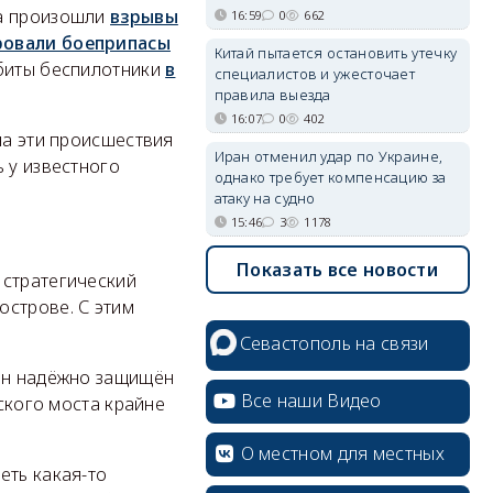
та произошли
взрывы
16:59
0
662
ровали боеприпасы
Китай пытается остановить утечку
сбиты беспилотники
в
специалистов и ужесточает
правила выезда
16:07
0
402
на эти происшествия
Иран отменил удар по Украине,
 у известного
однако требует компенсацию за
атаку на судно
15:46
3
1178
Показать все новости
 стратегический
острове. С этим
Севастополь на связи
 он надёжно защищён
Все наши Видео
мского моста крайне
О местном для местных
еть какая-то