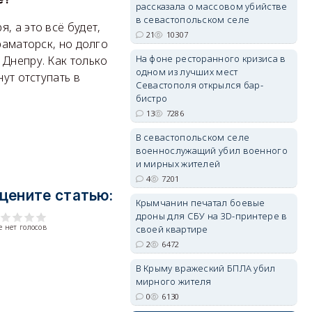
рассказала о массовом убийстве
в севастопольском селе
, а это всё будет,
21
10307
раматорск, но долго
На фоне ресторанного кризиса в
 Днепру. Как только
одном из лучших мест
ут отступать в
Севастополя открылся бар-
erid: 2SDnjdvhGXG
бистро
13
7286
В севастопольском селе
военнослужащий убил военного
и мирных жителей
4
7201
цените статью:
Крымчанин печатал боевые
дроны для СБУ на 3D-принтере в
 нет голосов
своей квартире
2
6472
В Крыму вражеский БПЛА убил
мирного жителя
0
6130