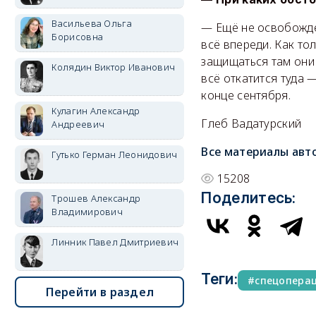
Васильева Ольга
— Ещё не освобожден
Борисовна
всё впереди. Как то
защищаться там они 
Колядин Виктор Иванович
всё откатится туда 
конце сентября.
Кулагин Александр
Глеб Вадатурский
Андреевич
Все материалы авт
Гутько Герман Леонидович
15208
Поделитесь:
Трошев Александр
Владимирович
Линник Павел Дмитриевич
Теги:
спецопера
Перейти в раздел