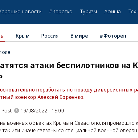
Хорошие новости
#Коротко
Туризм
Афиша
Тех
Крым
Россия
В мире
#Фотореп
ль
поля
атятся атаки беспилотников на 
ь
основательно поработать по поводу диверсионных 
ытный военкор Алексей Борзенко.
rPost
19/08/2022 - 15:00
 на военных объектах Крыма и Севастополя произошло 
 так или иначе связаны со специальной военной операц