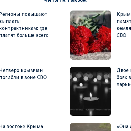
Читать также:
Регионы повышают
Крым
выплаты
памя
контрактникам: где
земля
платят больше всего
СВО
Четверо крымчан
Двое 
погибли в зоне СВО
боях 
Харьк
На востоке Крыма
«Она 