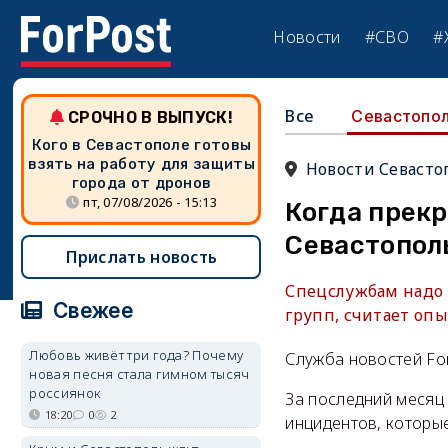
Новости
#СВО
#
Все
Севастопо
СРОЧНО В ВЫПУСК!
Кого в Севастополе готовы
взять на работу для защиты
Новости Севасто
города от дронов
пт, 07/08/2026 - 15:13
Когда прекр
Севастопол
Прислать новость
Спецслужбам надо 
Свежее
групп, считает оп
Любовь живёт три года? Почему
Служба новостей Fo
новая песня стала гимном тысяч
россиянок
За последний месяц
18:20
0
2
инцидентов, которые