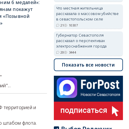
 ним 6 медалей»:
Что местная жительница
янам покажут
рассказала о массовом убийстве
м «Позывной
в севастопольском селе
»
21
10307
Губернатор Севастополя
рассказал о перспективах
электроснабжения города
20
3444
Показать все новости
"
й"...
Ф территорией и
о штабом флота.