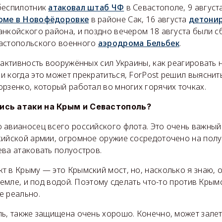
беспилотник
атаковал штаб ЧФ
в Севастополе, 9 авгус
оме в Новофёдоровке
в районе Сак, 16 августа
детони
нкойского района, и поздно вечером 18 августа были 
астопольского военного
аэродрома Бельбек
.
 активность вооружённых сил Украины, как реагировать 
 когда это может прекратиться, ForPost решил выяснить
рзенко, который работал во многих горячих точках.
ись атаки на Крым и Севастополь?
 авианосец всего российского флота. Это очень важный
сийской армии, огромное оружие сосредоточено на полу
ева атаковать полуостров.
т в Крыму — это Крымский мост, но, насколько я знаю,
 земле, и под водой. Поэтому сделать что-то против Кры
е реально.
ь, также защищена очень хорошо. Конечно, может залет