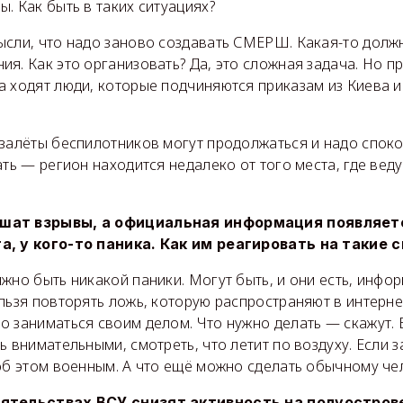
. Как быть в таких ситуациях?
ысли, что надо заново создавать СМЕРШ. Какая-то долж
я. Как это организовать? Да, это сложная задача. Но пр
а ходят люди, которые подчиняются приказам из Киева 
 залёты беспилотников могут продолжаться и надо споко
ать — регион находится недалеко от того места, где вед
шат взрывы, а официальная информация появляет
а, у кого-то паника. Как им реагировать на такие 
жно быть никакой паники. Могут быть, и они есть, инф
льзя повторять ложь, которую распространяют в интерне
о заниматься своим делом. Что нужно делать — скажут.
ь внимательными, смотреть, что летит по воздуху. Если 
об этом военным. А что ещё можно сделать обычному че
оятельствах ВСУ снизят активность на полуостров