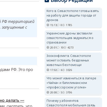
Выбор Редакции
Кого в Севастополе готовы взять
на работу для защиты города от
дронов
ой РФ территорией
15:13
0
1785
 запущенные с
Украинские дроны заставили
севастопольцев задуматься о
страховании
20:01
10
4273
Зооконфликт в Севастополе
может оставить бездомных
животных без помощи
одами РФ. Это про
17:02
6
3326
Что может измениться в лагере
«Чайка» и батилиманском
«профессорском уголке»
20:00
5
3706
но делать —
Почему у абонентов
Севастополя мобильная связь
и, смотреть, что