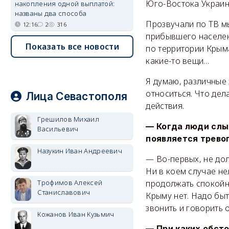
Юго-Востока Украины
накопления одной выплатой:
названы два способа
Прозвучали по ТВ м
12:16
2
316
прибывшего населени
Показать все новости
по территории Крым
какие-то вещи…
Я думаю, различные
относиться. Что дел
Лица Севастополя
действия.
Грешилов Михаил
— Когда люди слы
Васильевич
появляется тревог
Назукин Иван Андреевич
— Во-первых, не дол
Ни в коем случае не
Трофимов Алексей
продолжать спокойн
Станиславович
Крыму нет. Надо быт
звонить и говорить 
Кожанов Иван Кузьмич
— При каких обст