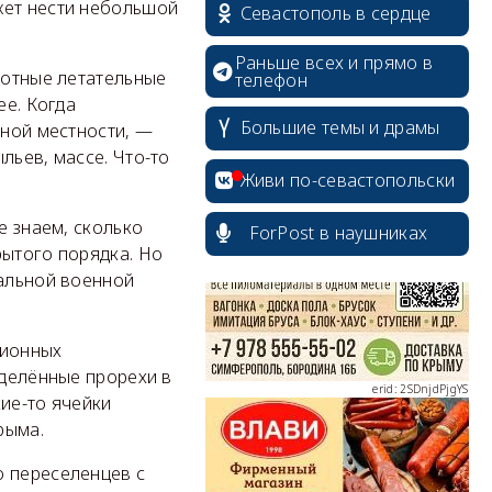
жет нести небольшой
Севастополь в сердце
Раньше всех и прямо в
лотные летательные
телефон
ее. Когда
Большие темы и драмы
рной местности, —
льев, массе. Что-то
erid: 2SDnjcrDNw6
Живи по-севастопольски
е знаем, сколько
ForPost в наушниках
рытого порядка. Но
иальной военной
erid: 2SDnjdPjgYS
сионных
еделённые прорехи в
ие-то ячейки
рыма.
о переселенцев с
erid: 2SDnjdvhGXG