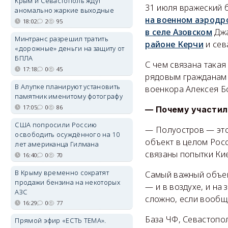
Крым и Севастополь ждут
31 июля вражеский 
аномально жаркие выходные
на военном аэродр
18:02
2
95
в селе Азовском
Джа
Минтранс разрешил тратить
районе Керчи
и сев
«дорожные» деньги на защиту от
БПЛА
С чем связана такая
17:18
0
45
рядовым гражданам и
В Алупке планируют установить
военкора Алексея Бо
памятник именитому фотографу
17:05
0
86
— Почему участил
США попросили Россию
— Полуостров — это
освободить осуждённого на 10
объект в целом Рос
лет американца Гилмана
связаны попытки Ки
16:40
0
70
В Крыму временно сократят
Самый важный объек
продажи бензина на некоторых
— и в воздухе, и на
АЗС
сложно, если вообщ
16:29
0
77
База ЧФ, Севастопол
Прямой эфир «ЕСТЬ ТЕМА».