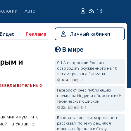
18+
нологии
Авто
Видео
Личный кабинет
Реклама
В мире
Крым и
США попросили Россию
освободить осуждённого на 10
лет американца Гилмана
16:40
0
70
разведывательных
Facebook* снёс публикацию
премьера Индии и объяснил всё
технической ошибкой
22:16
0
347
как минимум пять
Виноваты соцсети: марокканец
рассказал, почему решился
ией на Украине.
вплавь добраться в Сеуту