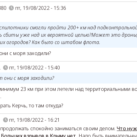
380
пт, 19/08/2022 - 15:36
еспилотники смогли пройти 200+ км над подконтрольн
ь сбиты уже над их вероятной целью?Может это дроны,
них огородов? Как было со штабом флота.
ни с моря заходили?
L
пт, 19/08/2022 - 15:40
 они с моря заходили?
минимум 23 км при этом летели над территориальными в
.
рать Керчь, то там откуда?
e
пт, 19/08/2022 - 16:21
адо продолжать спокойно заниматься своим делом.
Что нуж
Надо быть внимательным
 Больших взрывов в Крыму нет.