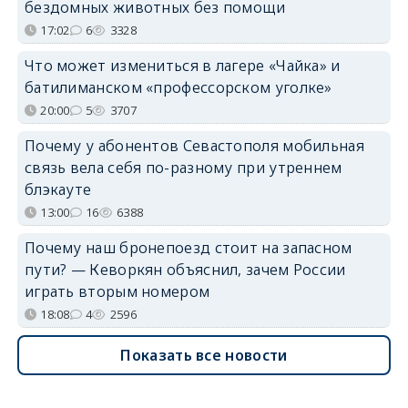
бездомных животных без помощи
17:02
6
3328
Что может измениться в лагере «Чайка» и
батилиманском «профессорском уголке»
20:00
5
3707
Почему у абонентов Севастополя мобильная
связь вела себя по-разному при утреннем
блэкауте
13:00
16
6388
Почему наш бронепоезд стоит на запасном
пути? — Кеворкян объяснил, зачем России
играть вторым номером
18:08
4
2596
Показать все новости