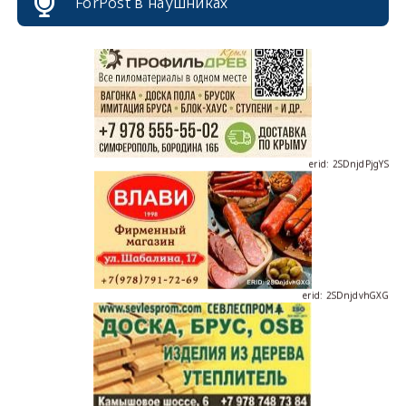
ForPost в наушниках
erid: 2SDnjdPjgYS
erid: 2SDnjdvhGXG
erid: 2SDnjcLUypt