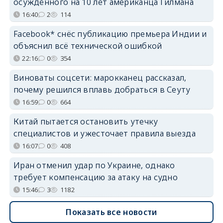
осуждённого на 10 лет американца Гилмана
16:40
2
114
Facebook* снёс публикацию премьера Индии и
объяснил всё технической ошибкой
22:16
0
354
Виноваты соцсети: марокканец рассказал,
почему решился вплавь добраться в Сеуту
16:59
0
664
Китай пытается остановить утечку
специалистов и ужесточает правила выезда
16:07
0
408
Иран отменил удар по Украине, однако
требует компенсацию за атаку на судно
15:46
3
1182
Показать все новости