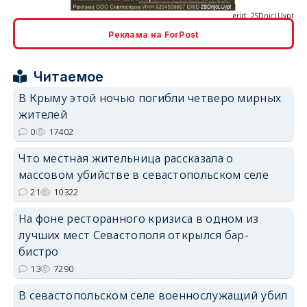
Реклама на ForPost
erid: 2SDnjcrDNw6
Читаемое
В Крыму этой ночью погибли четверо мирных
жителей
0
17402
Что местная жительница рассказала о
erid: 2SDnjdPjgYS
массовом убийстве в севастопольском селе
21
10322
На фоне ресторанного кризиса в одном из
лучших мест Севастополя открылся бар-
бистро
erid: 2SDnjdvhGXG
13
7290
В севастопольском селе военнослужащий убил