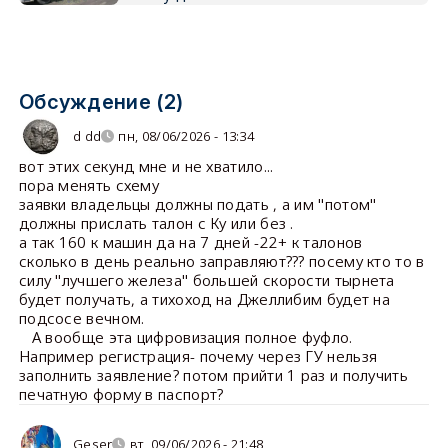
Обсуждение (2)
d dd
пн, 08/06/2026 - 13:34
вот этих секунд мне и не хватило...
пора менять схему
заявки владельцы должны подать , а им "потом"
должны прислать талон с Ку или без .
а так 160 к машин да на 7 дней -22+ к талонов
сколько в день реально заправляют??? посему кто то в
силу "лучшего железа" большей скорости тырнета
будет получать, а тихоход на Джеллибим будет на
подсосе вечном.
А вообще эта цифровизация полное фуфло.
Например регистрация- почему через ГУ нельзя
заполнить заявление? потом прийти 1 раз и получить
печатную форму в паспорт?
Geser
вт, 09/06/2026 - 21:48