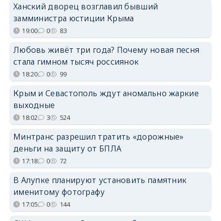
Ханский дворец возглавил бывший
замминистра юстиции Крыма
19:00
0
83
Любовь живёт три года? Почему новая песня
стала гимном тысяч россиянок
18:20
0
99
Крым и Севастополь ждут аномально жаркие
выходные
18:02
3
524
Минтранс разрешил тратить «дорожные»
деньги на защиту от БПЛА
17:18
0
72
В Алупке планируют установить памятник
именитому фотографу
17:05
0
144