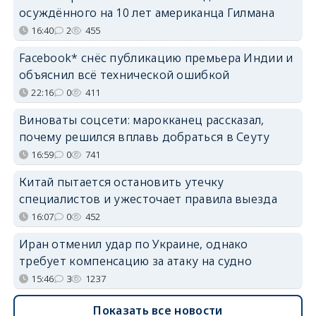
осуждённого на 10 лет американца Гилмана
16:40
2
455
Facebook* снёс публикацию премьера Индии и
объяснил всё технической ошибкой
22:16
0
411
Виноваты соцсети: марокканец рассказал,
почему решился вплавь добраться в Сеуту
16:59
0
741
Китай пытается остановить утечку
специалистов и ужесточает правила выезда
16:07
0
452
Иран отменил удар по Украине, однако
требует компенсацию за атаку на судно
15:46
3
1237
Показать все новости