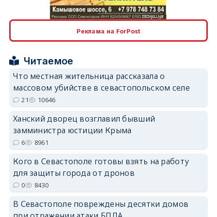
erid: 2SDnjcLUypt
Реклама на ForPost
Читаемое
Что местная жительница рассказала о
массовом убийстве в севастопольском селе
erid: 2SDnjcrDNw6
21
10646
Ханский дворец возглавил бывший
замминистра юстиции Крыма
6
8961
Кого в Севастополе готовы взять на работу
erid: 2SDnjdPjgYS
для защиты города от дронов
0
8430
В Севастополе повреждены десятки домов
при отражении атаки БПЛА