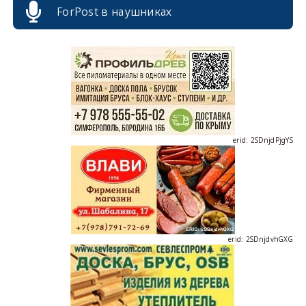
ForPost в наушниках
erid: 2SDnjcrDNw6
erid: 2SDnjdPjgYS
erid: 2SDnjdvhGXG