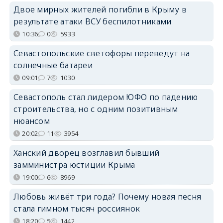
Двое мирных жителей погибли в Крыму в
результате атаки ВСУ беспилотниками
10:36
0
5933
Севастопольские светофоры переведут на
солнечные батареи
09:01
7
1030
Севастополь стал лидером ЮФО по падению
строительства, но с одним позитивным
нюансом
20:02
11
3954
Ханский дворец возглавил бывший
замминистра юстиции Крыма
19:00
6
8969
Любовь живёт три года? Почему новая песня
стала гимном тысяч россиянок
18:20
5
1442