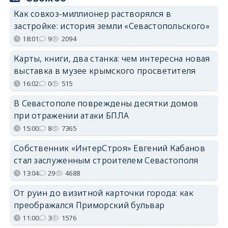
Как совхоз-миллионер растворялся в
застройке: история земли «Севастопольского»
18:01
9
2094
Карты, книги, два станка: чем интересна новая
выставка в музее крымского просветителя
16:02
0
515
В Севастополе повреждены десятки домов
при отражении атаки БПЛА
15:00
8
7365
Собственник «ИнтерСтроя» Евгений Кабанов
стал заслуженным строителем Севастополя
13:04
29
4688
От руин до визитной карточки города: как
преображался Приморский бульвар
11:00
3
1576