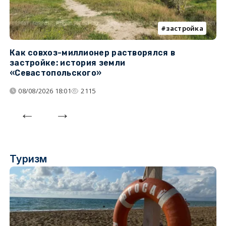
застройка
Как совхоз-миллионер растворялся в
К
застройке: история земли
н
«Севастопольского»
п
08/08/2026 18:01
2115
Туризм