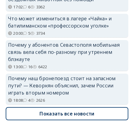
17:02
6
3362
Что может измениться в лагере «Чайка» и
батилиманском «профессорском уголке»
20:00
5
3734
Почему у абонентов Севастополя мобильная
связь вела себя по-разному при утреннем
блэкауте
13:00
16
6422
Почему наш бронепоезд стоит на запасном
пути? — Кеворкян объяснил, зачем России
играть вторым номером
18:08
4
2626
Показать все новости