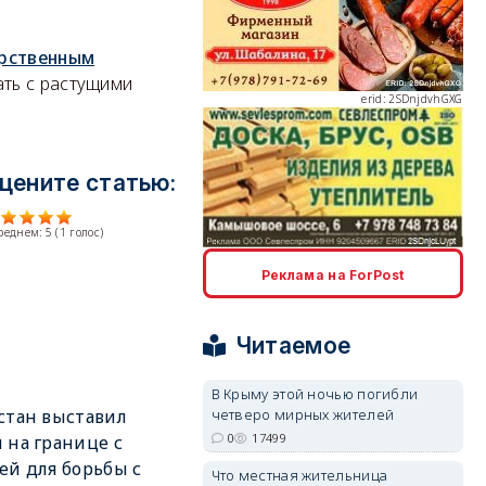
арственным
ать с растущими
erid: 2SDnjdvhGXG
цените статью:
среднем:
5
(
1
голос)
erid: 2SDnjcLUypt
Реклама на ForPost
Читаемое
В Крыму этой ночью погибли
стан выставил
четверо мирных жителей
erid: 2SDnjcrDNw6
0
17499
 на границе с
ей для борьбы с
Что местная жительница