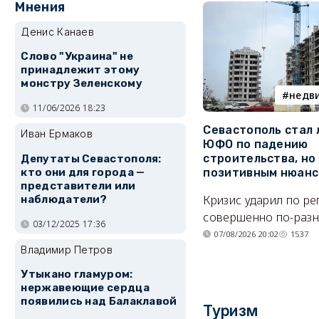
Мнения
Денис Канаев
Слово "Украина" не
принадлежит этому
монстру Зеленскому
недв
11/06/2026 18:23
Севастополь стал
Иван Ермаков
ЮФО по падению
строительства, но
Депутаты Севастополя:
кто они для города —
позитивным нюан
представители или
Кризис ударил по р
наблюдатели?
совершенно по-разн
03/12/2025 17:36
07/08/2026 20:02
1537
Владимир Петров
Утыкано гламуром:
нержавеющие сердца
появились над Балаклавой
Туризм