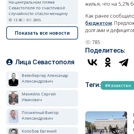
На центральном пляже
жилья, что на 5,2%
Севастополя по счастливой
случайности спасли женщину
Как ранее сообщало
13:38
0
2805
бюджетом
. Предло
долгами и дефицито
Показать все новости
785
Поделитесь:
Лица Севастополя
Вейнбергер Александр
Александрович
Теги:
Казахстан
Меняйло Сергей
Иванович
Посметный Виктор
Александрович
Колобов Евгений