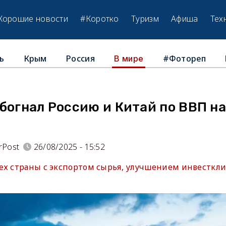
Хорошие новости
#Коротко
Туризм
Афиша
Тех
ь
Крым
Россия
#Фотореп
В мире
богнал Россию и Китай по ВВП н
rPost
26/08/2025 - 15:52
ех страны с экспортом сырья, улучшением инвесткл