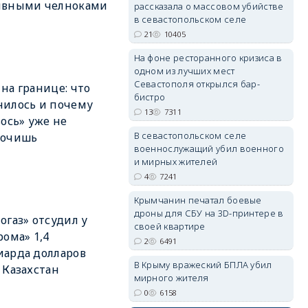
ивными челноками
рассказала о массовом убийстве
в севастопольском селе
21
10405
erid: 2SDnjdPjgYS
На фоне ресторанного кризиса в
одном из лучших мест
Севастополя открылся бар-
на границе: что
бистро
илось и почему
13
7311
вось» уже не
В севастопольском селе
кочишь
военнослужащий убил военного
erid: 2SDnjdvhGXG
и мирных жителей
4
7241
Крымчанин печатал боевые
дроны для СБУ на 3D-принтере в
огаз» отсудил у
своей квартире
рома» 1,4
2
6491
арда долларов
В Крыму вражеский БПЛА убил
 Казахстан
мирного жителя
0
6158