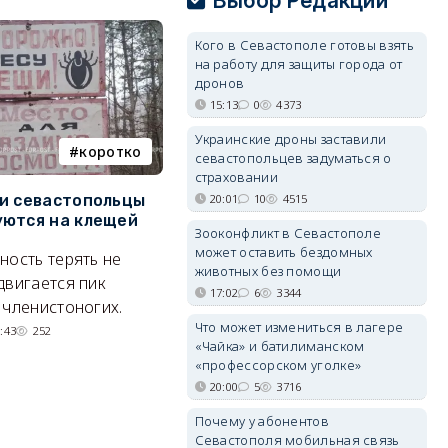
Выбор Редакции
Кого в Севастополе готовы взять
на работу для защиты города от
дронов
15:13
0
4373
Украинские дроны заставили
коротко
Балаклава
севастопольцев задуматься о
страховании
и севастопольцы
В Севастополе утвердили
Н
20:01
10
4515
ются на клещей
проект застройки центра
С
Зооконфликт в Севастополе
Балаклавы
и
может оставить бездомных
ность терять не
животных без помощи
Там появится туристический
М
двигается пик
17:02
6
3344
квартал с отелями и
н
 членистоногих.
парковками.
Что может измениться в лагере
:43
252
«Чайка» и батилиманском
05/08/2026 08:01
5498
«профессорском уголке»
20:00
5
3716
Почему у абонентов
Севастополя мобильная связь