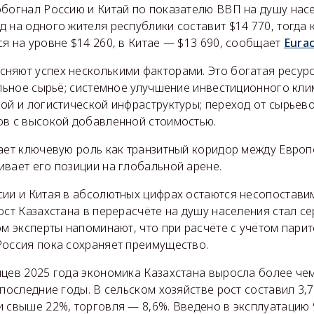
обогнал Россию и Китай по показателю ВВП на душу нас
 на одного жителя республики составит $14 770, тогда к
я на уровне $14 260, в Китае — $13 690, сообщает
Eurac
няют успех несколькими факторами. Это богатая ресурс
альное сырьё; системное улучшение инвестиционного кли
ой и логистической инфраструктуры; переход от сырьев
ов с высокой добавленной стоимостью.
ает ключевую роль как транзитный коридор между Европ
вает его позиции на глобальной арене.
сии и Китая в абсолютных цифрах остаются несопостави
ост Казахстана в перерасчёте на душу населения стал 
ом эксперты напоминают, что при расчёте с учётом пари
Россия пока сохраняет преимущество.
яцев 2025 года экономика Казахстана выросла более че
 последние годы. В сельском хозяйстве рост составил 3,7
 свыше 22%, торговля — 8,6%. Введено в эксплуатацию 9