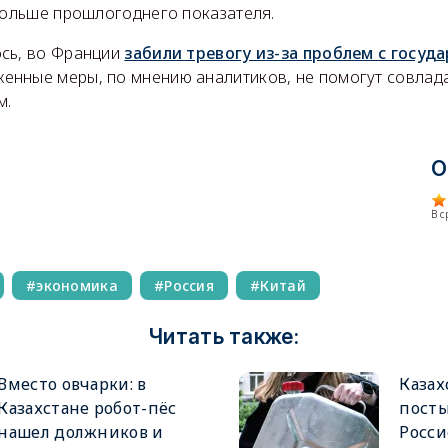
 больше прошлогоднего показателя.
сь, во Франции
забили тревогу из-за проблем с госуд
женные меры, по мнению аналитиков, не помогут совлад
м.
О
В 
экономика
Россия
Китай
Читать также:
Вместо овчарки: в
Казах
Казахстане робот-пёс
посты
нашел должников и
Росси