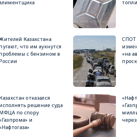
алиментщика
топл
Жителей Казахстана
СПОТ 
пугают, что им аукнутся
измен
проблемы с бензином в
«на а
России
прос
Казахстан отказался
«Нафт
исполнять решение суда
«Газп
МФЦА по спору
милли
«Газпрома» и
через
«Нафтогаза»