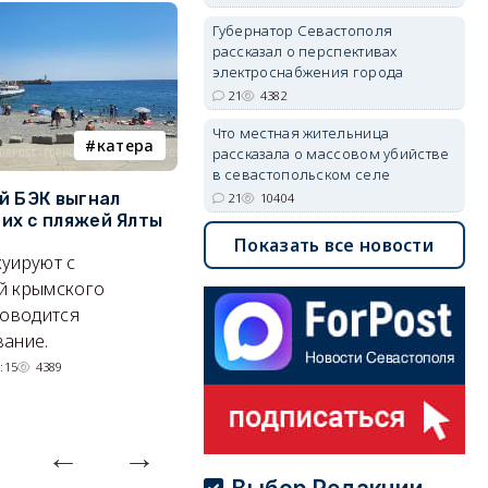
Губернатор Севастополя
рассказал о перспективах
электроснабжения города
21
4382
Что местная жительница
катера
электроснабжение
рассказала о массовом убийстве
в севастопольском селе
й БЭК выгнал
Губернатор Севастополя
П
21
10404
х с пляжей Ялты
рассказал о перспективах
к
электроснабжения города
п
Показать все новости
уируют с
Энергетики, подчеркнул он,
П
й крымского
делают практически
и
роводится
невозможное.
ош
ание.
07/08/2026 10:13
4383
:15
4389