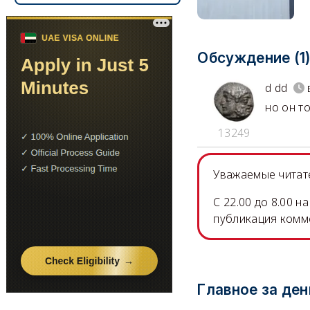
Обсуждение (1
d dd
но он то
13249
Уважаемые читате
C 22.00 до 8.00 
публикация комм
Главное за ден