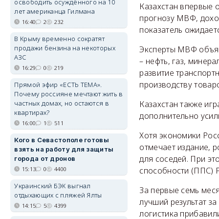
освободить осуждённого на 10
Казахстан впервые 
лет американца Гилмана
прогнозу МВФ, доход
16:40
2
232
показатель ожидаетс
В Крыму временно сократят
продажи бензина на некоторых
Эксперты МВФ объяс
АЗС
– нефть, газ, минер
16:29
0
219
развитие транспортн
производству товар
Прямой эфир «ЕСТЬ ТЕМА».
Почему россияне мечтают жить в
Казахстан также игр
частных домах, но остаются в
квартирах?
дополнительно усили
16:00
1
511
Хотя экономики Рос
Кого в Севастополе готовы
отмечает издание, р
взять на работу для защиты
для соседей. При эт
города от дронов
способности (ППС) 
15:13
0
4400
Украинский БЭК выгнал
За первые семь мес
отдыхающих с пляжей Ялты
лучший результат за
14:15
5
4399
логистика прибавили