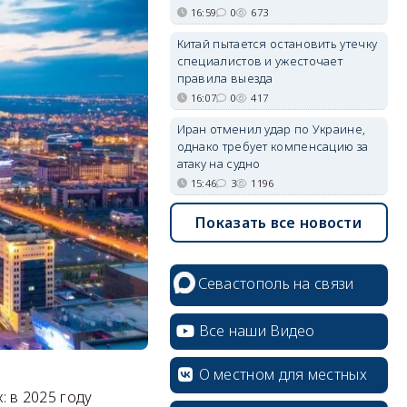
16:59
0
673
Китай пытается остановить утечку
специалистов и ужесточает
правила выезда
16:07
0
417
Иран отменил удар по Украине,
однако требует компенсацию за
атаку на судно
15:46
3
1196
Показать все новости
Севастополь на связи
Все наши Видео
О местном для местных
 в 2025 году