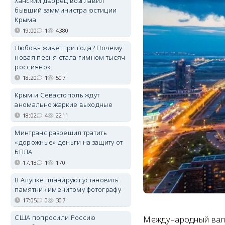
Ханский дворец возглавил
бывший замминистра юстиции
Крыма
19:00
1
4380
Любовь живёт три года? Почему
новая песня стала гимном тысяч
россиянок
18:20
1
507
Крым и Севастополь ждут
аномально жаркие выходные
18:02
4
2211
Минтранс разрешил тратить
«дорожные» деньги на защиту от
БПЛА
17:18
1
170
В Алупке планируют установить
памятник именитому фотографу
17:05
0
307
США попросили Россию
Международный валю