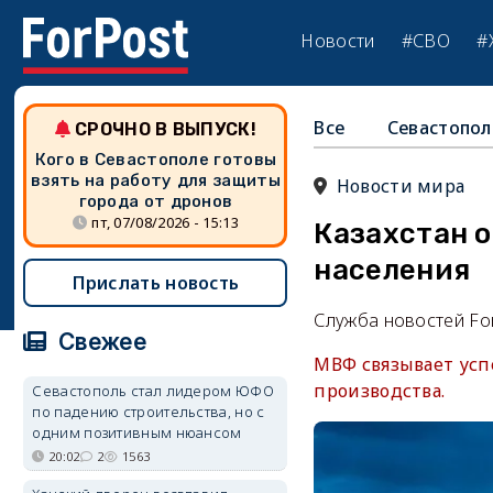
Новости
#СВО
#
Все
Севастопол
СРОЧНО В ВЫПУСК!
Кого в Севастополе готовы
взять на работу для защиты
Новости мира
города от дронов
пт, 07/08/2026 - 15:13
Казахстан о
населения
Прислать новость
Служба новостей Fo
Свежее
МВФ связывает усп
производства.
Севастополь стал лидером ЮФО
по падению строительства, но с
одним позитивным нюансом
20:02
2
1563