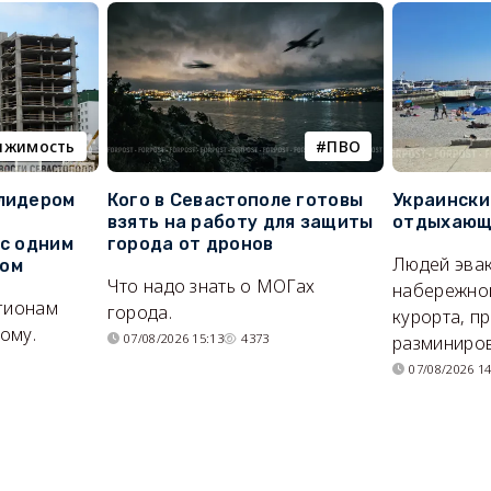
ижимость
ПВО
 лидером
Кого в Севастополе готовы
Украински
взять на работу для защиты
отдыхающи
 с одним
города от дронов
Людей эвак
сом
Что надо знать о МОГах
набережно
егионам
города.
курорта, п
ому.
07/08/2026 15:13
4373
разминиров
07/08/2026 14