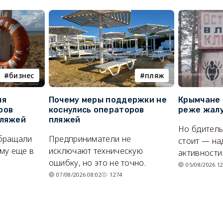
бизнес
пляж
ля
Почему меры поддержки не
Крымчане 
ров
коснулись операторов
реже жалу
пляжей
пляжей
Но бдитель
бращали
Предприниматели не
стоит — на
му еще в
исключают техническую
активности
ошибку, но это не точно.
05/08/2026 12
07/08/2026 08:02
1274