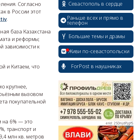
Севастополь в сердце
еления. Согласно
ак в России этот
Раньше всех и прямо в
tiv
.
телефон
ная база Казахстана
Большие темы и драмы
мата и реформы;
ой зависимости к
Живи по-севастопольски
ForPost в наушниках
ой и Китаем, что
erid: 2SDnjcrDNw6
мо крупнее,
серьёзным вызовом
тета покупательной
м на 6% — это
erid: 2SDnjdPjgYS
%, транспорт и
,4 млн кв. метров