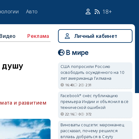
18+
нологии
Авто
Видео
Личный кабинет
Реклама
В мире
а душу
США попросили Россию
освободить осуждённого на 10
лет американца Гилмана
16:40
2
231
Facebook* снёс публикацию
премьера Индии и объяснил всё
имата и развитием
технической ошибкой
22:16
0
372
Виноваты соцсети: марокканец
рассказал, почему решился
вплавь добраться в Сеуту