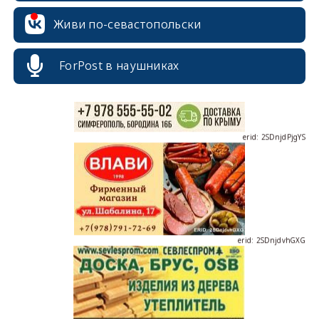
erid: 2SDnjcrDNw6
Живи по-севастопольски
ForPost в наушниках
erid: 2SDnjdPjgYS
erid: 2SDnjdvhGXG
erid: 2SDnjcLUypt