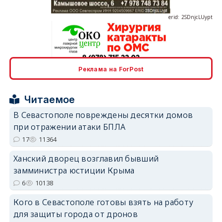
erid: 2SDnjcrDNw6
Реклама на ForPost
Читаемое
В Севастополе повреждены десятки домов
при отражении атаки БПЛА
erid: 2SDnjdPjgYS
17
11364
Ханский дворец возглавил бывший
замминистра юстиции Крыма
6
10138
Кого в Севастополе готовы взять на работу
erid: 2SDnjdvhGXG
для защиты города от дронов