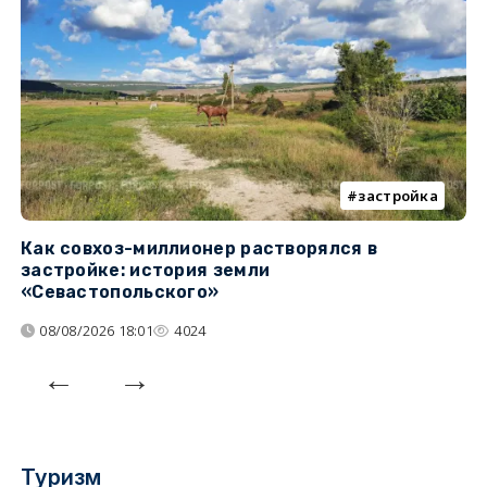
застройка
Как совхоз-миллионер растворялся в
К
застройке: история земли
н
«Севастопольского»
п
08/08/2026 18:01
4024
Туризм