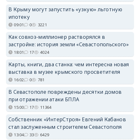
В Крыму могут запустить «узкую» льготную
ипотеку
09:01
0
3221
Как совхоз-миллионер растворялся в
застройке: история земли «Севастопольского»
18:01
17
4024
Карты, книги, два станка: чем интересна новая
выставка в музее крымского просветителя
16:02
0
781
В Севастополе повреждены десятки домов
при отражении атаки БПЛА
15:00
17
11364
Собственник «ИнтерСтроя» Евгений Кабанов
стал заслуженным строителем Севастополя
13:04
33
6429