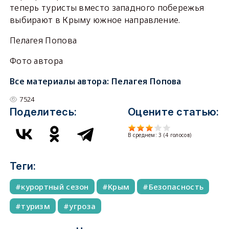
теперь туристы вместо западного побережья
выбирают в Крыму южное направление.
Пелагея Попова
Фото автора
Все материалы автора:
Пелагея Попова
7524
Поделитесь:
Оцените статью:
В среднем:
3
(
4
голосов)
Теги:
курортный сезон
Крым
Безопасность
туризм
угроза