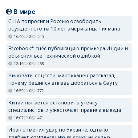
В мире
США попросили Россию освободить
осуждённого на 10 лет американца Гилмана
16:40
2
545
Facebook* снёс публикацию премьера Индии и
объяснил всё технической ошибкой
22:16
0
438
Виноваты соцсети: марокканец рассказал,
почему решился вплавь добраться в Сеуту
16:59
0
772
Китай пытается остановить утечку
специалистов и ужесточает правила выезда
16:07
0
471
Иран отменил удар по Украине, однако
требует компенсацию за атаку на судно