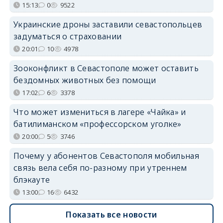
15:13
0
9522
Украинские дроны заставили севастопольцев
задуматься о страховании
20:01
10
4978
Зооконфликт в Севастополе может оставить
бездомных животных без помощи
17:02
6
3378
Что может измениться в лагере «Чайка» и
батилиманском «профессорском уголке»
20:00
5
3746
Почему у абонентов Севастополя мобильная
связь вела себя по-разному при утреннем
блэкауте
13:00
16
6432
Показать все новости