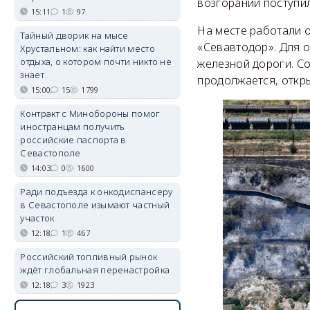
возгорании поступил
15:11
1
97
На месте работали 
Тайный дворик на мысе
«Севавтодор». Для 
Хрустальном: как найти место
отдыха, о котором почти никто не
железной дороги. С
знает
продолжается, откры
15:00
15
1799
Контракт с Минобороны помог
иностранцам получить
российские паспорта в
Севастополе
14:03
0
1600
Ради подъезда к онкодиспансеру
в Севастополе изымают частный
участок
12:18
1
467
Российский топливный рынок
ждёт глобальная перенастройка
12:18
3
1923