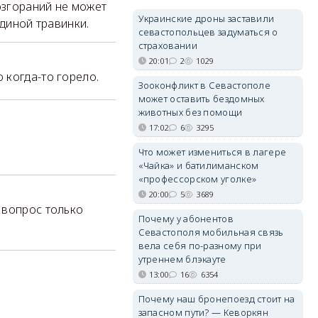
озгораний не может
Украинские дроны заставили
единой травинки.
севастопольцев задуматься о
страховании
20:01
2
1029
 когда-то горело.
Зооконфликт в Севастополе
может оставить бездомных
животных без помощи
17:02
6
3295
Что может измениться в лагере
«Чайка» и батилиманском
«профессорском уголке»
20:00
5
3689
 вопрос только
Почему у абонентов
Севастополя мобильная связь
вела себя по-разному при
утреннем блэкауте
13:00
16
6354
Почему наш бронепоезд стоит на
запасном пути? — Кеворкян