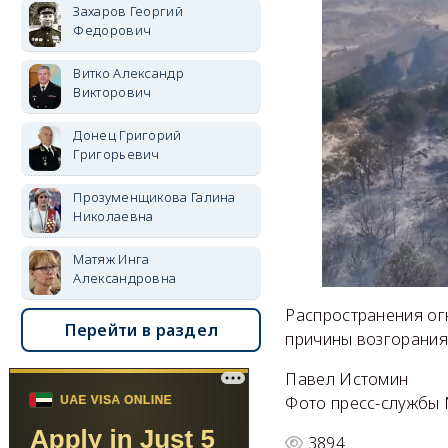
Захаров Георгий
Федорович
Витко Александр
Викторович
Донец Григорий
Григорьевич
Прозуменщикова Галина
Николаевна
Матяж Инга
Александровна
Распространения ог
Перейти в раздел
причины возгорания
Павел Истомин
Фото пресс-службы
3894