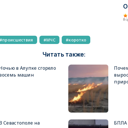
О
В 
происшествия
МЧС
коротко
Читать также:
Ночью в Алупке сгорело
Поче
восемь машин
вырос
прир
В Севастополе на
БПЛА 