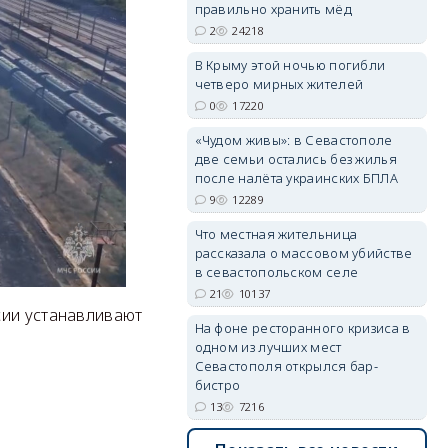
правильно хранить мёд
2
24218
erid: 2SDnjdPjgYS
В Крыму этой ночью погибли
четверо мирных жителей
0
17220
«Чудом живы»: в Севастополе
две семьи остались без жилья
после налёта украинских БПЛА
9
12289
erid: 2SDnjdvhGXG
Что местная жительница
рассказала о массовом убийстве
в севастопольском селе
21
10137
сии устанавливают
На фоне ресторанного кризиса в
одном из лучших мест
Севастополя открылся бар-
бистро
13
7216