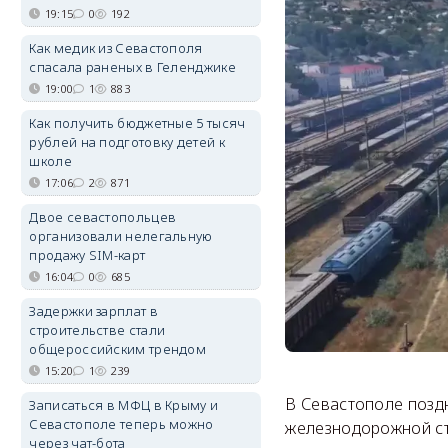
19:15
0
192
Как медик из Севастополя
спасала раненых в Геленджике
19:00
1
883
Как получить бюджетные 5 тысяч
рублей на подготовку детей к
школе
17:06
2
871
Двое севастопольцев
организовали нелегальную
продажу SIM-карт
16:04
0
685
Задержки зарплат в
строительстве стали
общероссийским трендом
15:20
1
239
В Севастополе позд
Записаться в МФЦ в Крыму и
Севастополе теперь можно
железнодорожной ст
через чат-бота