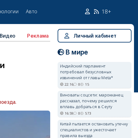
18+
нологии
Авто
Видео
Личный кабинет
Реклама
В мире
ии
Индийский парламент
потребовал безусловных
извинений от главы Meta*
22:16
0
15
Виноваты соцсети: марокканец
рассказал, почему решился
оезда.
вплавь добраться в Сеуту
16:59
0
573
Китай пытается остановить утечку
специалистов и ужесточает
правила выезда