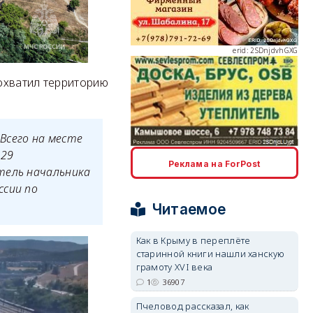
erid: 2SDnjdvhGXG
охватил территорию
Всего на месте
erid: 2SDnjcLUypt
 29
Реклама на ForPost
тель начальника
ссии по
Читаемое
Как в Крыму в переплёте
erid: 2SDnjcrDNw6
старинной книги нашли ханскую
грамоту XVI века
1
36907
Пчеловод рассказал, как