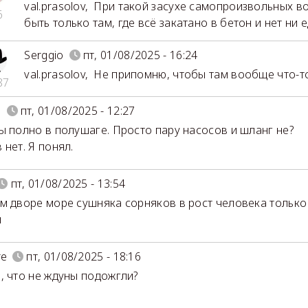
val.prasolov
,
При такой засухе самопроизвольных в
6
быть только там, где всё закатано в бетон и нет ни 
Serggio
пт, 01/08/2025 - 16:24
val.prasolov
,
Не припомню, чтобы там вообще что-то
87
5
пт, 01/08/2025 - 12:27
ы полно в полушаге. Просто пару насосов и шланг не?
 нет. Я понял.
пт, 01/08/2025 - 13:54
м дворе море сушняка сорняков в рост человека только
и
re
пт, 01/08/2025 - 18:16
, что не ждуны подожгли?