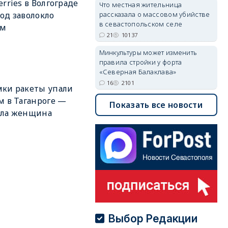
erries в Волгограде
Что местная жительница
рассказала о массовом убийстве
од заволокло
в севастопольском селе
м
21
10137
Минкультуры может изменить
правила стройки у форта
«Северная Балаклава»
16
2101
ки ракеты упали
м в Таганроге —
Показать все новости
бла женщина
Выбор Редакции