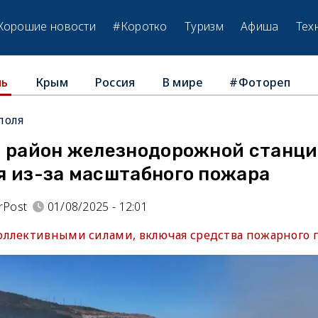
Хорошие новости
#Коротко
Туризм
Афиша
Тех
Крым
Россия
В мире
#Фотореп
ль
поля
л район железнодорожной станц
я из-за масштабного пожара
rPost
01/08/2025 - 12:01
ллективными силами, включая средства пожарного п