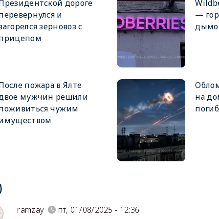
Президентской дороге
Wildb
перевернулся и
— гор
загорелся зерновоз с
дымо
прицепом
После пожара в Ялте
Облом
двое мужчин решили
на до
поживиться чужим
поги
имуществом
)
ramzay
пт, 01/08/2025 - 12:36