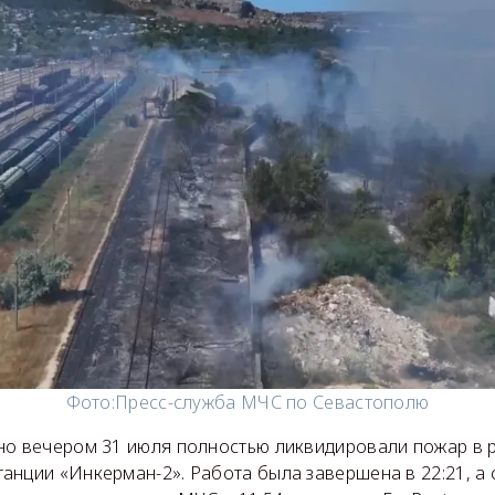
Фото:
Пресс-служба МЧС по Севастополю
но вечером 31 июля полностью ликвидировали пожар в 
анции «Инкерман-2». Работа была завершена в 22:21, а