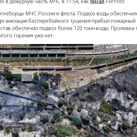
о в дежурную часть МЧС в 11:54, как
писал
ForPost.
огнеборцы МЧС России и флота. Подвоз воды обеспечил
организации бесперебойного тушения прибыл пожарный
остав обеспечил подвоз более 120 тонн воды. Проливка 
того горения уже нет.