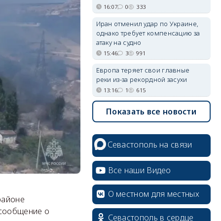
16:07
0
333
Иран отменил удар по Украине,
однако требует компенсацию за
атаку на судно
15:46
3
991
Европа теряет свои главные
реки из-за рекордной засухи
13:16
1
615
Показать все новости
Севастополь на связи
Все наши Видео
О местном для местных
районе
 сообщение о
Севастополь в сердце