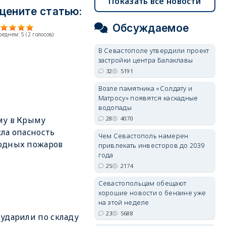
Показать все новости
цените статью:
Обсуждаемое
среднем:
5
(
2
голосов)
В Севастополе утвердили проект
застройки центра Балаклавы
32
5191
Возле памятника «Солдату и
Матросу» появятся каскадные
водопады
28
4070
му в Крыму
ла опасность
Чем Севастополь намерен
одных пожаров
привлекать инвесторов до 2039
года
25
2174
Севастопольцам обещают
хорошие новости о бензине уже
на этой неделе
23
5688
ударили по складу