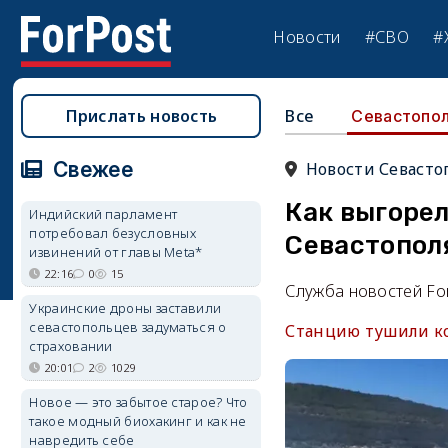
Новости
#СВО
#
Прислать новость
Все
Севастопо
Свежее
Новости Севасто
Как выгоре
Индийский парламент
потребовал безусловных
Севастопол
извинений от главы Meta*
22:16
0
15
Служба новостей Fo
Украинские дроны заставили
севастопольцев задуматься о
Станцию тушили ко
страховании
20:01
2
1029
Новое — это забытое старое? Что
такое модный биохакинг и как не
навредить себе