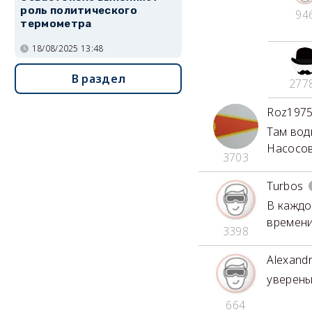
роль политического
94
термометра
18/08/2025 13:48
В раздел
277
Roz197
Там вод
Насосов
3703
Turbos
В каждо
времен
3398
Alexand
уверены
664