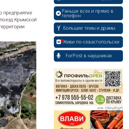
Раньше всех и прямо в
о предприятие
телефон
 поезд Крымской
территории
Большие темы и драмы
Живи по-севастопольски
ForPost в наушниках
erid: 2SDnjcrDNw6
erid: 2SDnjdPjgYS