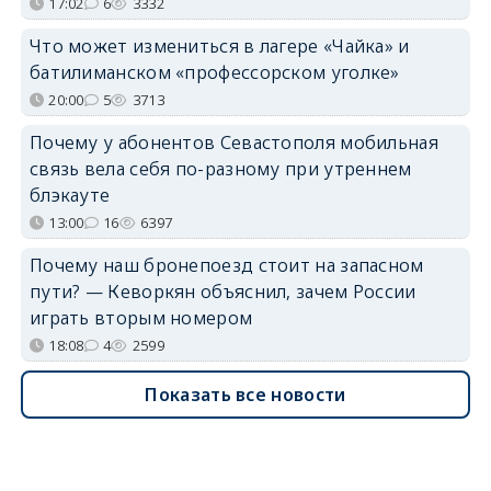
17:02
6
3332
Что может измениться в лагере «Чайка» и
батилиманском «профессорском уголке»
20:00
5
3713
Почему у абонентов Севастополя мобильная
связь вела себя по-разному при утреннем
блэкауте
13:00
16
6397
Почему наш бронепоезд стоит на запасном
пути? — Кеворкян объяснил, зачем России
играть вторым номером
18:08
4
2599
Показать все новости