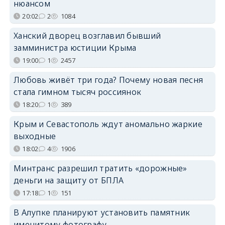
нюансом
20:02
2
1084
Ханский дворец возглавил бывший
замминистра юстиции Крыма
19:00
1
2457
Любовь живёт три года? Почему новая песня
стала гимном тысяч россиянок
18:20
1
389
Крым и Севастополь ждут аномально жаркие
выходные
18:02
4
1906
Минтранс разрешил тратить «дорожные»
деньги на защиту от БПЛА
17:18
1
151
В Алупке планируют установить памятник
именитому фотографу