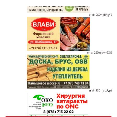
erid: 2SDnjdPjgYS
erid: 2SDnjdvhGXG
erid: 2SDnjcLUypt