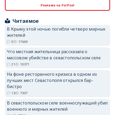
erid: 2SDnjcrDNw6
Реклама на ForPost
Читаемое
В Крыму этой ночью погибли четверо мирных
жителей
erid: 2SDnjdPjgYS
0
17469
Что местная жительница рассказала о
массовом убийстве в севастопольском селе
21
10371
На фоне ресторанного кризиса в одном из
erid: 2SDnjdvhGXG
лучших мест Севастополя открылся бар-
бистро
13
7307
В севастопольском селе военнослужащий убил
военного и мирных жителей