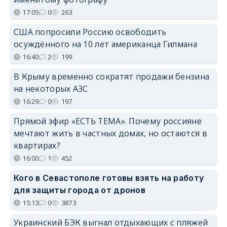
17:05
0
263
США попросили Россию освободить
осуждённого на 10 лет американца Гилмана
16:40
2
199
В Крыму временно сократят продажи бензина
на некоторых АЗС
16:29
0
197
Прямой эфир «ЕСТЬ ТЕМА». Почему россияне
мечтают жить в частных домах, но остаются в
квартирах?
16:00
1
452
Кого в Севастополе готовы взять на работу
для защиты города от дронов
15:13
0
3873
Украинский БЭК выгнал отдыхающих с пляжей