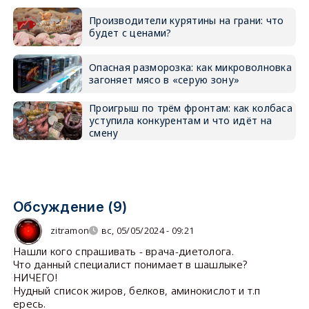
Производители курятины на грани: что
будет с ценами?
Опасная разморозка: как микроволновка
загоняет мясо в «серую зону»
Проигрыш по трём фронтам: как колбаса
уступила конкурентам и что идёт на
смену
Обсуждение (9)
zitramon
вс, 05/05/2024 - 09:21
Нашли кого спрашивать - врача-диетолога.
Что данный специалист понимает в шашлыке?
НИЧЕГО!
Нудный список жиров, белков, аминокислот и т.п
ересь.