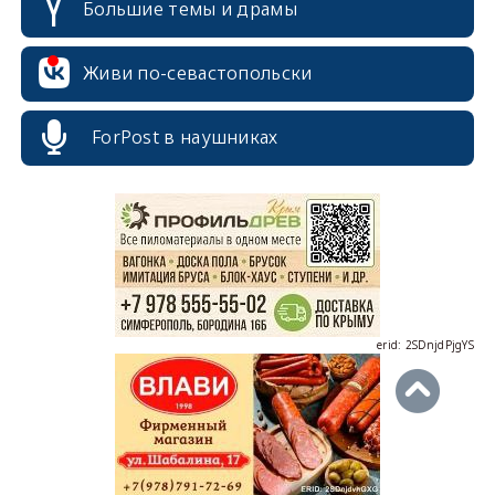
Большие темы и драмы
Живи по-севастопольски
ForPost в наушниках
erid: 2SDnjcrDNw6
erid: 2SDnjdPjgYS
erid: 2SDnjdvhGXG