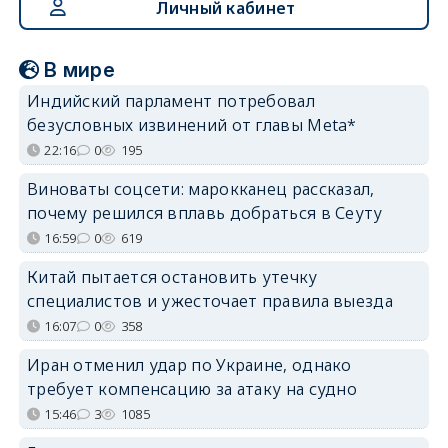
Личный кабинет
В мире
Индийский парламент потребовал
безусловных извинений от главы Meta*
22:16
0
195
Виноваты соцсети: марокканец рассказал,
почему решился вплавь добраться в Сеуту
16:59
0
619
Китай пытается остановить утечку
специалистов и ужесточает правила выезда
16:07
0
358
Иран отменил удар по Украине, однако
требует компенсацию за атаку на судно
15:46
3
1085