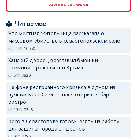
Реклама на ForPost
Читаемое
erid: 2SDnjcrDNw6
Что местная жительница рассказала о
массовом убийстве в севастопольском селе
21
10550
Ханский дворец возглавил бывший
замминистра юстиции Крыма
erid: 2SDnjdPjgYS
5
7820
На фоне ресторанного кризиса в одном из
лучших мест Севастополя открылся бар-
бистро
13
7348
erid: 2SDnjdvhGXG
Кого в Севастополе готовы взять на работу
для защиты города от дронов
0
7286