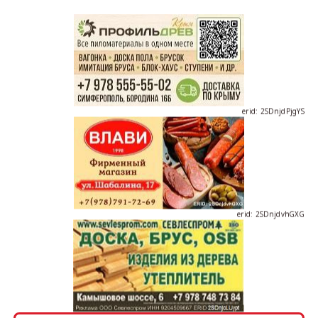
erid: 2SDnjdPjgYS
erid: 2SDnjdvhGXG
erid: 2SDnjcLUypt