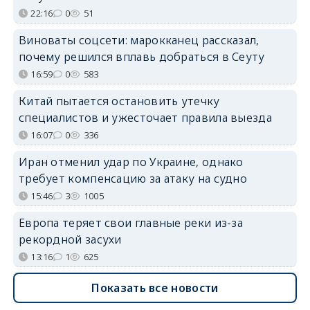
22:16
0
51
Виноваты соцсети: марокканец рассказал,
почему решился вплавь добраться в Сеуту
16:59
0
583
Китай пытается остановить утечку
специалистов и ужесточает правила выезда
16:07
0
336
Иран отменил удар по Украине, однако
требует компенсацию за атаку на судно
15:46
3
1005
Европа теряет свои главные реки из-за
рекордной засухи
13:16
1
625
Показать все новости