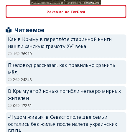
Реклама на ForPost
Читаемое
erid: 2SDnjcrDNw6
Как в Крыму в переплёте старинной книги
нашли ханскую грамоту XVI века
1
36910
Пчеловод рассказал, как правильно хранить
мёд
erid: 2SDnjdPjgYS
2
24248
В Крыму этой ночью погибли четверо мирных
жителей
0
17232
«Чудом живы»: в Севастополе две семьи
erid: 2SDnjdvhGXG
остались без жилья после налёта украинских
БПЛА