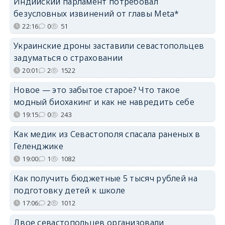
Индийский парламент потребовал
безусловных извинений от главы Meta*
22:16
0
51
Украинские дроны заставили севастопольцев
задуматься о страховании
20:01
2
1522
Новое — это забытое старое? Что такое
модный биохакинг и как не навредить себе
19:15
0
243
Как медик из Севастополя спасала раненых в
Геленджике
19:00
1
1082
Как получить бюджетные 5 тысяч рублей на
подготовку детей к школе
17:06
2
1012
Двое севастопольцев организовали