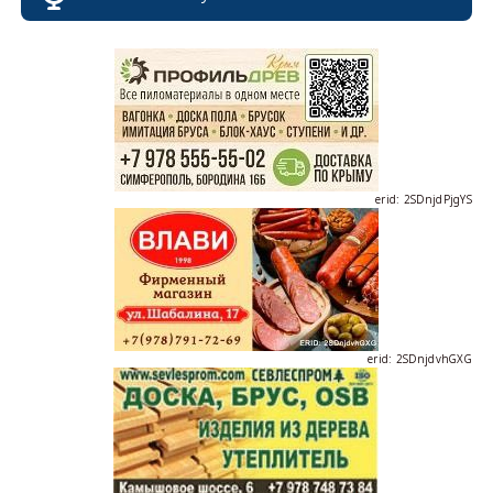
erid: 2SDnjdPjgYS
erid: 2SDnjdvhGXG
erid: 2SDnjcLUypt