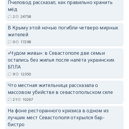
Пчеловод рассказал, как правильно хранить
erid: 2SDnjcrDNw6
мёд
2
24758
В Крыму этой ночью погибли четверо мирных
жителей
0
17298
erid: 2SDnjdPjgYS
«Чудом живы»: в Севастополе две семьи
остались без жилья после налёта украинских
БПЛА
9
12350
Что местная жительница рассказала о
erid: 2SDnjdvhGXG
массовом убийстве в севастопольском селе
21
10267
На фоне ресторанного кризиса в одном из
лучших мест Севастополя открылся бар-
бистро