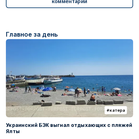
комментарии
Главное за день
катера
Украинский БЭК выгнал отдыхающих с пляжей
П
Ялты
о