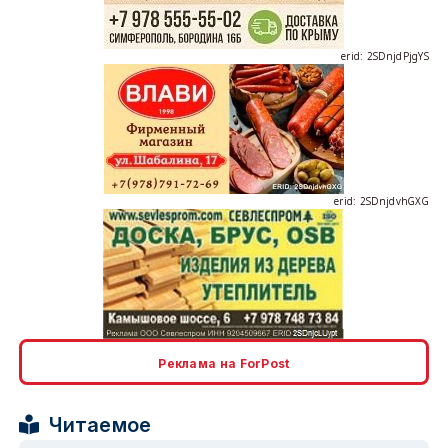
erid: 2SDnjdPjgYS
erid: 2SDnjdvhGXG
erid: 2SDnjcLUypt
Реклама на ForPost
Читаемое