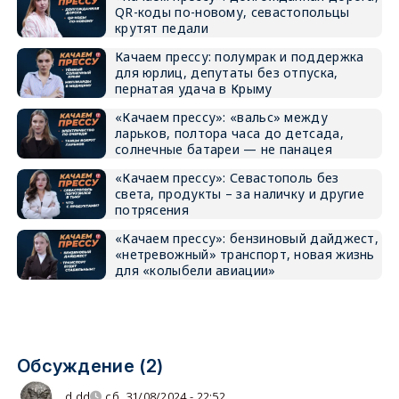
QR-коды по-новому, севастопольцы
крутят педали
Качаем прессу: полумрак и поддержка
для юрлиц, депутаты без отпуска,
пернатая удача в Крыму
«Качаем прессу»: «вальс» между
ларьков, полтора часа до детсада,
солнечные батареи — не панацея
«Качаем прессу»: Севастополь без
света, продукты – за наличку и другие
потрясения
«Качаем прессу»: бензиновый дайджест,
«нетревожный» транспорт, новая жизнь
для «колыбели авиации»
Обсуждение (2)
d dd
сб, 31/08/2024 - 22:52