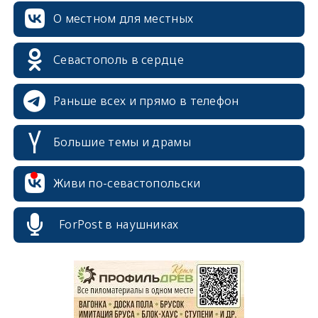
О местном для местных
Севастополь в сердце
Раньше всех и прямо в телефон
Большие темы и драмы
Живи по-севастопольски
ForPost в наушниках
erid: 2SDnjcrDNw6