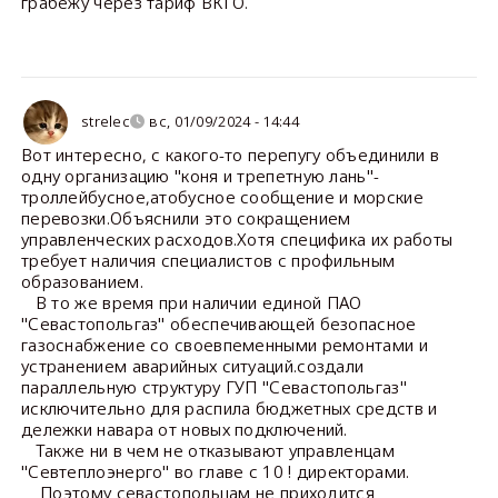
грабежу через тариф ВКГО.
strelec
вс, 01/09/2024 - 14:44
Вот интересно, с какого-то перепугу объединили в
одну организацию "коня и трепетную лань"-
троллейбусное,атобусное сообщение и морские
перевозки.Объяснили это сокращением
управленческих расходов.Хотя специфика их работы
требует наличия специалистов с профильным
образованием.
В то же время при наличии единой ПАО
"Севастопольгаз" обеспечивающей безопасное
газоснабжение со своевпеменными ремонтами и
устранением аварийных ситуаций.создали
параллельную структуру ГУП "Севастопольгаз"
исключительно для распила бюджетных средств и
дележки навара от новых подключений.
Также ни в чем не отказывают управленцам
"Севтеплоэнерго" во главе с 10 ! директорами.
Поэтому севастопольцам не приходится