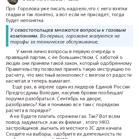
Про Горолова уже писать надоело,что с него взятки
гладки и так понятно, а вот если не присядет, тогда
будет непонятка
У севастопольцев множатся вопросы к газовым
. Во-первых, горожане жалуются на
компаниям
тарифы за техническое обслуживание,
У меня лично вопросы в первую очередь к
правящей партии, с ёе большинством. С заботой о
людях они приняли такой закон, который одобренному
Правительству позволил принять такую инструкцию по
расчету, что местный монополист с визгом от радости
насчитал и теперь вымагает.
Еще раз, в апреле один из лидеров Единой России
Предгосдумы Володин, насупив бровки пообещал/
поручил разобраться. Сентябрь на дворе,
разобрались? Как я понимаю все там с порядком
расчета в порядке?
А не будете платить отрежем газ. Так? Вот всем
повод задуматься ,как их филиал , этого НКО
застройщиков ,выгнать из местного ЗС для начала.
Сходите на выборы, одобрите их деятельность по