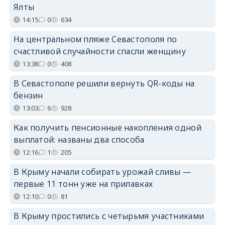
Ялты
14:15
0
634
На центральном пляже Севастополя по
счастливой случайности спасли женщину
13:38
0
408
В Севастополе решили вернуть QR-коды на
бензин
13:03
6
928
Как получить пенсионные накопления одной
выплатой: названы два способа
12:16
1
205
В Крыму начали собирать урожай сливы —
первые 11 тонн уже на прилавках
12:10
0
81
В Крыму простились с четырьмя участниками