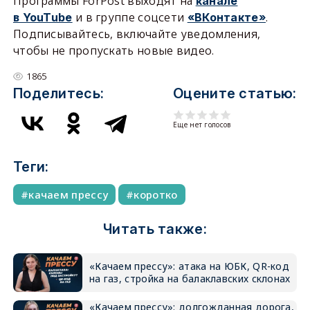
Программы ForPost выходят на
канале
и в группе соцсети
.
в YouTube
«ВКонтакте»
Подписывайтесь, включайте уведомления,
чтобы не пропускать новые видео.
1865
Поделитесь:
Оцените статью:
Еще нет голосов
Теги:
качаем прессу
коротко
Читать также:
«Качаем прессу»: атака на ЮБК, QR-код
на газ, стройка на балаклавских склонах
«Качаем прессу»: долгожданная дорога,