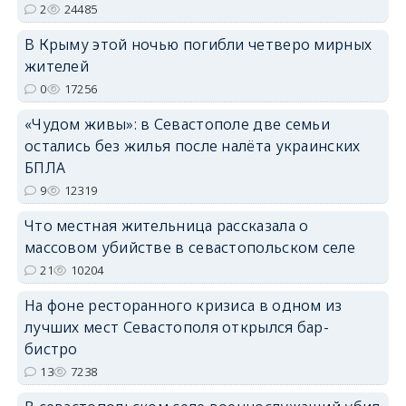
2
24485
В Крыму этой ночью погибли четверо мирных
жителей
erid: 2SDnjdPjgYS
0
17256
«Чудом живы»: в Севастополе две семьи
остались без жилья после налёта украинских
БПЛА
9
12319
erid: 2SDnjdvhGXG
Что местная жительница рассказала о
массовом убийстве в севастопольском селе
21
10204
На фоне ресторанного кризиса в одном из
лучших мест Севастополя открылся бар-
бистро
13
7238