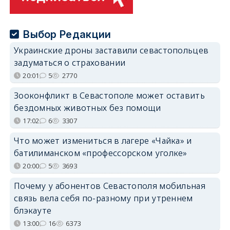
Выбор Редакции
Украинские дроны заставили севастопольцев
задуматься о страховании
20:01
5
2770
Зооконфликт в Севастополе может оставить
бездомных животных без помощи
17:02
6
3307
Что может измениться в лагере «Чайка» и
батилиманском «профессорском уголке»
20:00
5
3693
Почему у абонентов Севастополя мобильная
связь вела себя по-разному при утреннем
блэкауте
13:00
16
6373