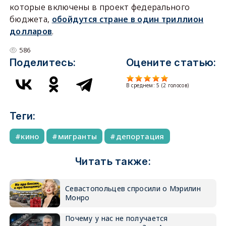
которые включены в проект федерального
бюджета,
обойдутся стране в один триллион
долларов
.
586
Поделитесь:
Оцените статью:
В среднем:
5
(
2
голосов)
Теги:
кино
мигранты
депортация
Читать также:
Севастопольцев спросили о Мэрилин
Монро
Почему у нас не получается