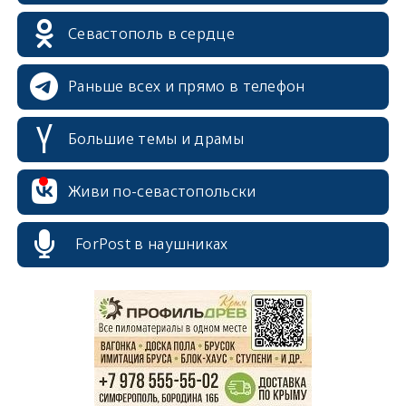
Севастополь в сердце
Раньше всех и прямо в телефон
Большие темы и драмы
Живи по-севастопольски
ForPost в наушниках
erid: 2SDnjcrDNw6
erid: 2SDnjdPjgYS