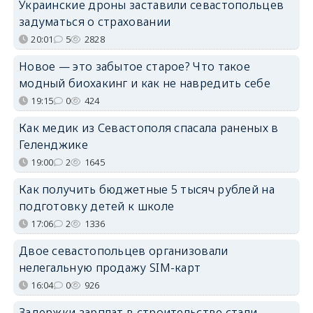
Украинские дроны заставили севастопольцев
задуматься о страховании
20:01
5
2828
Новое — это забытое старое? Что такое
модный биохакинг и как не навредить себе
19:15
0
424
Как медик из Севастополя спасала раненых в
Геленджике
19:00
2
1645
Как получить бюджетные 5 тысяч рублей на
подготовку детей к школе
17:06
2
1336
Двое севастопольцев организовали
нелегальную продажу SIM-карт
16:04
0
926
Задержки зарплат в строительстве стали