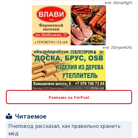
erid: 2SDnjdvhGXG
erid: 2SDnjcLUypt
Реклама на ForPost
Читаемое
erid: 2SDnjcrDNw6
Пчеловод рассказал, как правильно хранить
мёд