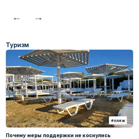
Туризм
пляж
Почему меры поддержки не коснулись
К