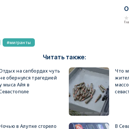
О
Еще
мигранты
Читать также:
Отдых на сапбордах чуть
Что м
не обернулся трагедией
жител
у мыса Айя в
массо
Севастополе
севас
Ночью в Алупке сгорело
В Сев