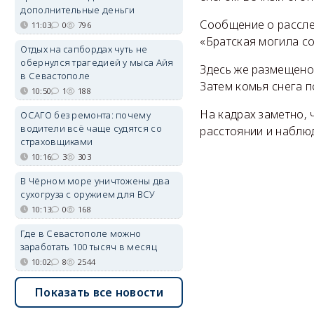
дополнительные деньги
Сообщение о рассле
11:03
0
796
«Братская могила с
Отдых на сапбордах чуть не
обернулся трагедией у мыса Айя
Здесь же размещено 
в Севастополе
Затем комья снега п
10:50
1
188
На кадрах заметно, 
ОСАГО без ремонта: почему
водители всё чаще судятся со
расстоянии и наблю
страховщиками
10:16
3
303
В Чёрном море уничтожены два
сухогруза с оружием для ВСУ
10:13
0
168
Где в Севастополе можно
заработать 100 тысяч в месяц
10:02
8
2544
Показать все новости