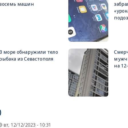
восемь машин
забра
«урок
подо
В море обнаружили тело
Смер
рыбака из Севастополя
мужч
на 12
)
вт, 12/12/2023 - 10:31