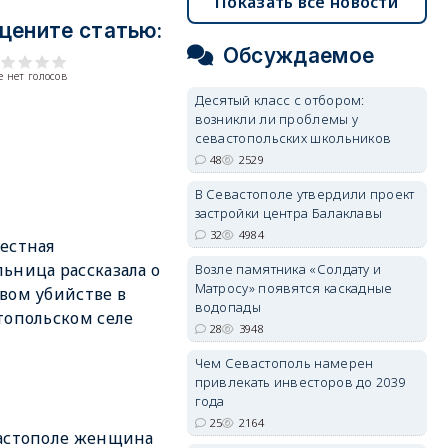
Показать все новости
цените статью:
Обсуждаемое
 нет голосов
Десятый класс с отбором:
возникли ли проблемы у
севастопольских школьников
48
2529
В Севастополе утвердили проект
застройки центра Балаклавы
32
4984
естная
ьница рассказала о
Возле памятника «Солдату и
Матросу» появятся каскадные
вом убийстве в
водопады
топольском селе
28
3948
Чем Севастополь намерен
привлекать инвесторов до 2039
года
25
2164
астополе женщина