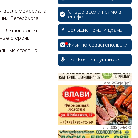
я возле мемориала
Раньше всех и прямо в
телефон
ции Петербурга.
erid: 2SDnjcrDNw6
Большие темы и драмы
о Вечного огня.
зные стороны.
Живи по-севастопольски
альные стоят на
ForPost в наушниках
erid: 2SDnjdPjgYS
erid: 2SDnjdvhGXG