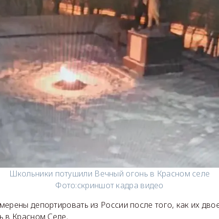
Школьники потушили Вечный огонь в Красном селе
Фото:
скриншот кадра видео
ерены депортировать из России после того, как их дво
ь в Красном Селе.