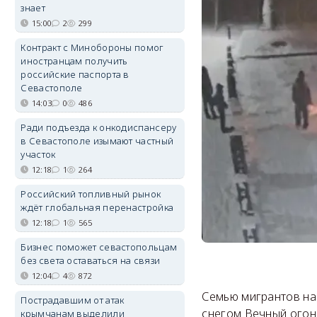
знает
15:00
2
299
Контракт с Минобороны помог
иностранцам получить
российские паспорта в
Севастополе
14:03
0
486
Ради подъезда к онкодиспансеру
в Севастополе изымают частный
участок
12:18
1
264
Российский топливный рынок
ждёт глобальная перенастройка
12:18
1
565
Бизнес поможет севастопольцам
без света оставаться на связи
12:04
4
872
Семью мигрантов нам
Пострадавшим от атак
снегом Вечный огон
крымчанам выделили