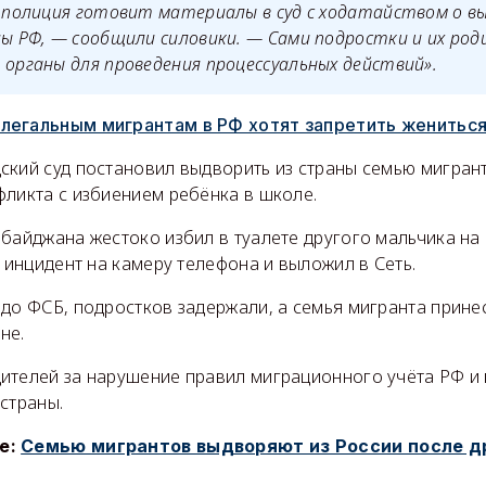
м полиция готовит материалы в суд с ходатайством о в
лы РФ, — сообщили силовики. — Сами подростки и их ро
 органы для проведения процессуальных действий».
легальным мигрантам в РФ хотят запретить жениться
кий суд постановил выдворить из страны семью мигрант
фликта с избиением ребёнка в школе.
байджана жестоко избил в туалете другого мальчика на 
л инцидент на камеру телефона и выложил в Сеть.
 до ФСБ, подростков задержали, а семья мигранта прине
не.
ителей за нарушение правил миграционного учёта РФ и
страны.
е:
Семью мигрантов выдворяют из России после д