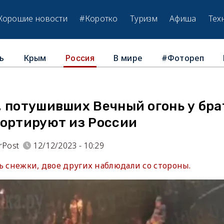
Хорошие новости
#Коротко
Туризм
Афиша
Тех
ь
Крым
В мире
#Фотореп
Россия
, потушивших Вечный огонь у бра
портируют из России
rPost
12/12/2023 - 10:29
нь снежки, двое других наблюдали со стороны.