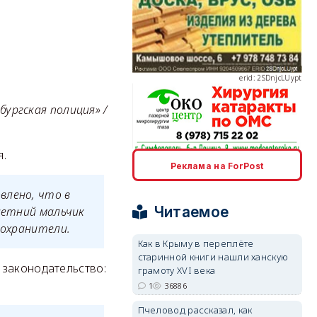
erid: 2SDnjcLUypt
ургская полиция» /
я.
erid: 2SDnjcrDNw6
Реклама на ForPost
влено, что в
Читаемое
-летний мальчик
оохранители.
Как в Крыму в переплёте
старинной книги нашли ханскую
erid: 2SDnjdPjgYS
 законодательство:
грамоту XVI века
1
36886
Пчеловод рассказал, как