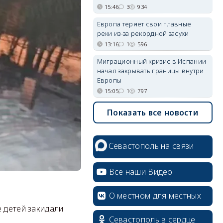
15:46
3
934
Европа теряет свои главные
реки из-за рекордной засухи
13:16
1
596
Миграционный кризис в Испании
начал закрывать границы внутри
Европы
15:05
1
797
Показать все новости
Севастополь на связи
Все наши Видео
О местном для местных
е детей закидали
Севастополь в сердце