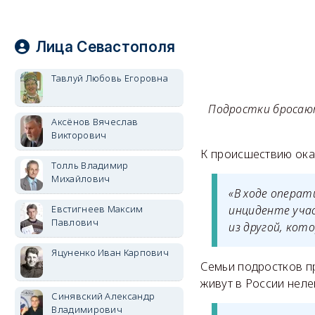
Лица Севастополя
Тавлуй Любовь Егоровна
Подростки бросают
Аксёнов Вячеслав
Викторович
К происшествию ока
Толль Владимир
Михайлович
«В ходе операт
инциденте учас
Евстигнеев Максим
Павлович
из другой, кот
Яцуненко Иван Карпович
Семьи подростков п
живут в России неле
Синявский Александр
Владимирович