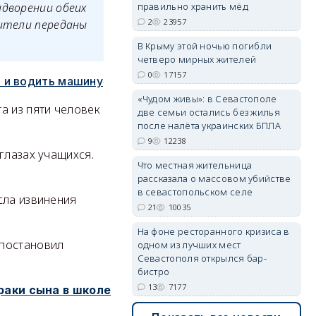
ыдворении обеих
правильно хранить мёд
2
23957
дители переданы
В Крыму этой ночью погибли
erid: 2SDnjdvhGXG
четверо мирных жителей
0
17157
 и водить машину
«Чудом живы»: в Севастополе
а из пяти человек
две семьи остались без жилья
после налёта украинских БПЛА
9
12238
глазах учащихся.
Что местная жительница
рассказала о массовом убийстве
в севастопольском селе
сла извинения
21
10035
На фоне ресторанного кризиса в
 постановил
одном из лучших мест
Севастополя открылся бар-
бистро
13
7177
раки сына в школе