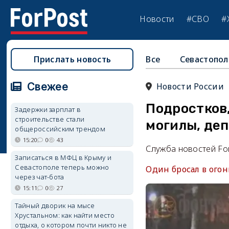
Новости
#СВО
#
Прислать новость
Все
Севастопол
Свежее
Новости России
Подростков
Задержки зарплат в
строительстве стали
могилы, де
общероссийским трендом
15:20
0
43
Служба новостей Fo
Записаться в МФЦ в Крыму и
Севастополе теперь можно
​Один бросал в ого
через чат-бота
15:11
0
27
Тайный дворик на мысе
Хрустальном: как найти место
отдыха, о котором почти никто не