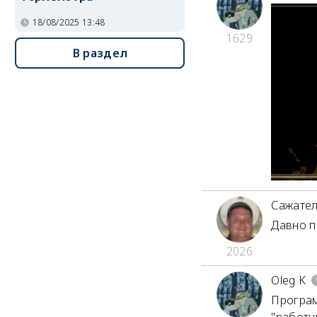
18/08/2025 13:48
1629
В раздел
Сажате
Давно п
2026
Oleg K
Програм
"работн