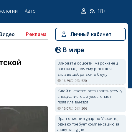
18+
нологии
Авто
Видео
Личный кабинет
Реклама
В мире
тской
Виноваты соцсети: марокканец
рассказал, почему решился
вплавь добраться в Сеуту
16:59
0
520
Китай пытается остановить утечку
специалистов и ужесточает
правила выезда
16:07
0
306
Иран отменил удар по Украине,
однако требует компенсацию за
атаку на судно