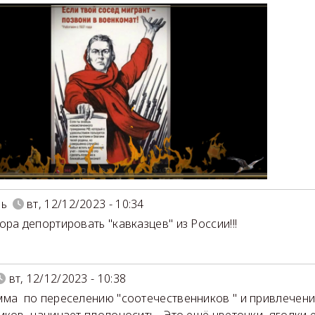
ль
вт, 12/12/2023 - 10:34
ора депортировать "кавказцев" из России!!!
вт, 12/12/2023 - 10:38
ма по переселению "соотечественников " и привлечени
иков начинает плодоносить .Это ещё цветочки ,ягодки е