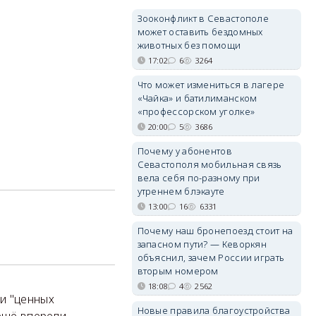
Зооконфликт в Севастополе
может оставить бездомных
животных без помощи
17:02
6
3264
Что может измениться в лагере
«Чайка» и батилиманском
«профессорском уголке»
20:00
5
3686
Почему у абонентов
Севастополя мобильная связь
вела себя по-разному при
утреннем блэкауте
13:00
16
6331
Почему наш бронепоезд стоит на
запасном пути? — Кеворкян
объяснил, зачем России играть
вторым номером
18:08
4
2562
и "ценных
Новые правила благоустройства
щё впереди .