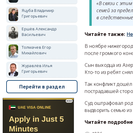
«В связи с эти
семей за преде
Яцуба Владимир
Григорьевич
в следственные
Ершёв Александр
Читайте также:
Не
Васильевич
В ноябре нижегородс
Толмачев Егор
после громкого кон
Михайлович
Сын выходца из Азер
Журавлёв Илья
Григорьевич
Кто-то из ребят сня
Так конфликт дошёл
Перейти в раздел
пострадавшей сторо
Суд оштрафовал род
выдворить семью из 
Читайте подробне