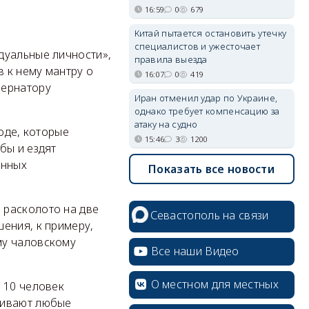
16:59
0
679
Китай пытается остановить утечку
специалистов и ужесточает
дуальные личности»,
правила выезда
 к нему мантру о
16:07
0
419
бернатору
Иран отменил удар по Украине,
однако требует компенсацию за
атаку на судно
оде, которые
15:46
3
1200
бы и ездят
анных
Показать все новости
 расколото на две
Севастополь на связи
ения, к примеру,
му чаловскому
Все наши Видео
О местном для местных
 10 человек
живают любые