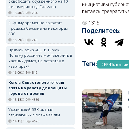
освободить осуждённого на 10
инициативы губернат
лет американца Гилмана
пытаясь превратить 
16:40
2
254
1315
В Крыму временно сократят
продажи бензина на некоторых
Поделитесь:
АЗС
16:29
0
248
Прямой эфир «ЕСТЬ ТЕМА».
Почему россияне мечтают жить в
частных домах, но остаются в
Теги:
FP-Политик
квартирах?
16:00
1
542
Кого в Севастополе готовы
взять на работу для защиты
города от дронов
15:13
0
4839
Украинский БЭК выгнал
отдыхающих с пляжей Ялты
14:15
5
4625