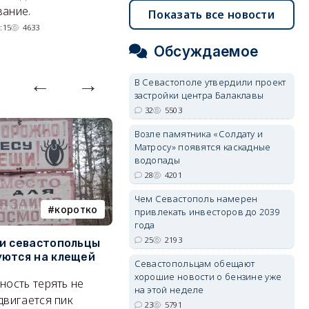
невозможное.
ош
ание.
Показать все новости
07/08/2026 10:13
4535
:15
4633
Обсуждаемое
В Севастополе утвердили проект
застройки центра Балаклавы
32
5503
Возле памятника «Солдату и
Матросу» появятся каскадные
водопады
28
4201
Чем Севастополь намерен
коротко
Балаклава
привлекать инвесторов до 2039
года
25
2193
и севастопольцы
В Севастополе утвердили
Н
ются на клещей
проект застройки центра
С
Севастопольцам обещают
Балаклавы
и
хорошие новости о бензине уже
ность терять не
на этой неделе
Там появится туристический
М
двигается пик
23
5791