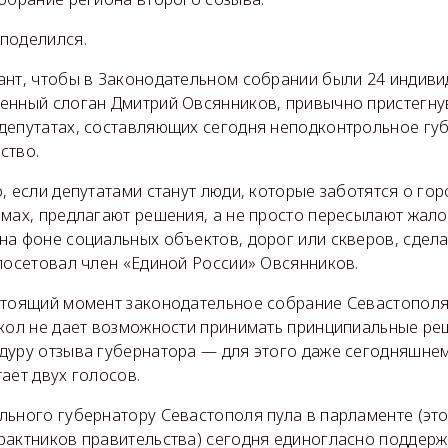
поделился.
ант, чтобы в Законодательном собрании были 24 индиви
енный слоган Дмитрий Овсянников, привычно пристегнув
депутатах, составляющих сегодня неподконтрольное гу
ство.
, если депутатами станут люди, которые заботятся о гор
мах, предлагают решения, а не просто пересылают жало
на фоне социальных объектов, дорог или скверов, сдел
посетовал член «Единой России» Овсянников.
стоящий момент законодательное собрание Севастополя
скол не дает возможности принимать принципиальные реш
дуру отзыва губернатора — для этого даже сегодняшне
ает двух голосов.
льного губернатору Севастополя пула в парламенте (это
рактников правительства) сегодня единогласно поддер