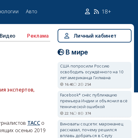
18+
нологии
Авто
Видео
Личный кабинет
Реклама
В мире
США попросили Россию
освободить осуждённого на 10
лет американца Гилмана
16:40
2
254
ия экспертов,
Facebook* снёс публикацию
премьера Индии и объяснил всё
технической ошибкой
22:16
0
374
журналистов
ТАСС
о
Виноваты соцсети: марокканец
рассказал, почему решился
оящих осенью 2019
вплавь добраться в Сеуту