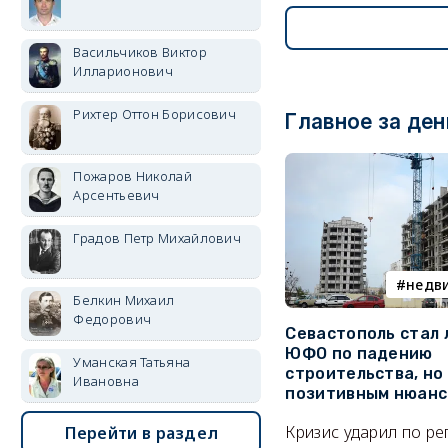
Васильчиков Виктор
Илларионович
Рихтер Оттон Борисович
Главное за ден
Пожаров Николай
Арсентьевич
Градов Петр Михайлович
недв
Белкин Михаил
Федорович
Севастополь стал
ЮФО по падению
Уманская Татьяна
строительства, но
Ивановна
позитивным нюан
Кризис ударил по р
Перейти в раздел