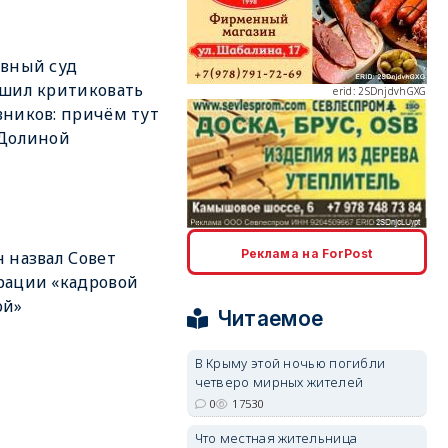
вный суд
шил критиковать
erid: 2SDnjdvhGXG
ников: причём тут
 Долиной
erid: 2SDnjcLUypt
Реклама на ForPost
 назвал Совет
рации «кадровой
ой»
Читаемое
В Крыму этой ночью погибли
четверо мирных жителей
erid: 2SDnjcrDNw6
0
17530
Что местная жительница