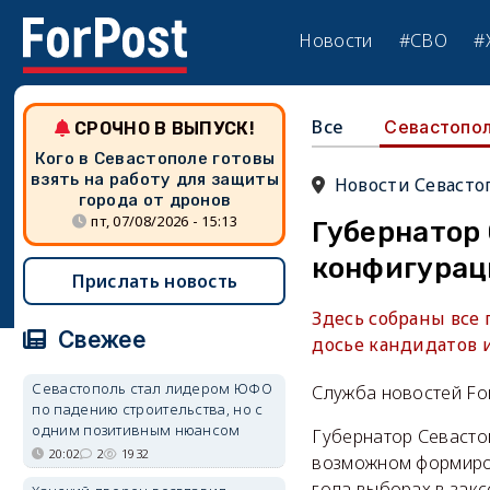
Новости
#СВО
#
Все
Севастопо
СРОЧНО В ВЫПУСК!
Кого в Севастополе готовы
взять на работу для защиты
Новости Севасто
города от дронов
пт, 07/08/2026 - 15:13
Губернатор 
конфигурац
Прислать новость
Здесь собраны все
Свежее
досье кандидатов 
Севастополь стал лидером ЮФО
Служба новостей Fo
по падению строительства, но с
одним позитивным нюансом
Губернатор Севасто
20:02
2
1932
возможном формиров
года выборах в закс