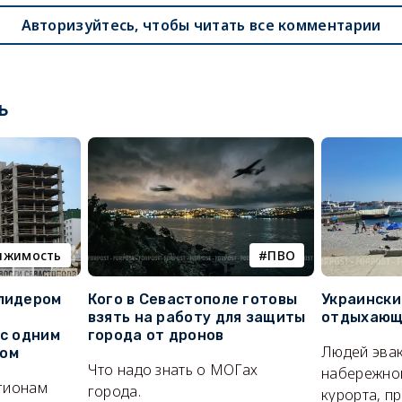
Авторизуйтесь, чтобы читать все комментарии
ь
ижимость
ПВО
 лидером
Кого в Севастополе готовы
Украински
взять на работу для защиты
отдыхающи
 с одним
города от дронов
Людей эвак
сом
Что надо знать о МОГах
набережно
егионам
города.
курорта, п