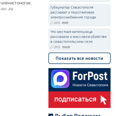
квартал с отелями и
н
 членистоногих.
Губернатор Севастополя
парковками.
:43
252
рассказал о перспективах
05/08/2026 08:01
5503
электроснабжения города
21
4549
Что местная жительница
рассказала о массовом убийстве
в севастопольском селе
21
10428
Показать все новости