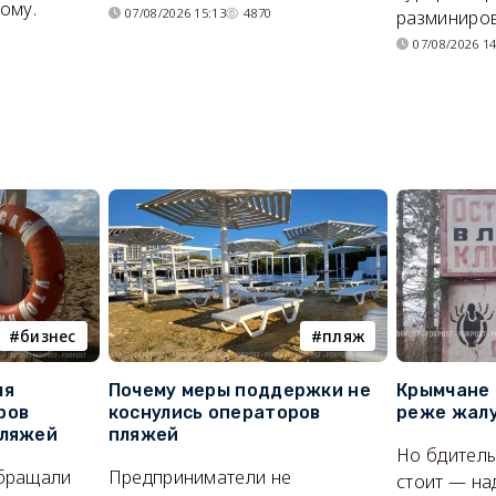
ому.
07/08/2026 15:13
4870
разминиров
07/08/2026 14
бизнес
пляж
ля
Почему меры поддержки не
Крымчане 
ров
коснулись операторов
реже жалу
пляжей
пляжей
Но бдитель
бращали
Предприниматели не
стоит — на