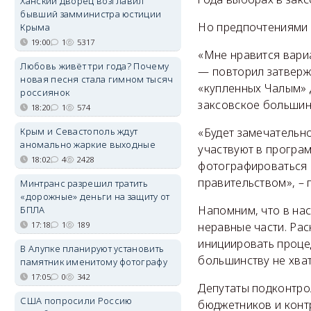
Ханский дворец возглавил
бывший замминистра юстиции
Но предпочтениями 
Крыма
19:00
1
5317
«Мне нравится вари
Любовь живёт три года? Почему
— повторил затверж
новая песня стала гимном тысяч
«купленных Чалым» 
россиянок
заксовское большин
18:20
1
574
Крым и Севастополь ждут
«Будет замечательно
аномально жаркие выходные
участвуют в програм
18:02
4
2428
фотографироваться 
правительством», – 
Минтранс разрешил тратить
«дорожные» деньги на защиту от
Напомним, что в на
БПЛА
17:18
1
189
неравные части. Ра
инициировать проце
В Алупке планируют установить
большинству не хват
памятник именитому фотографу
17:05
0
342
Депутаты подконтро
США попросили Россию
бюджетников и конт