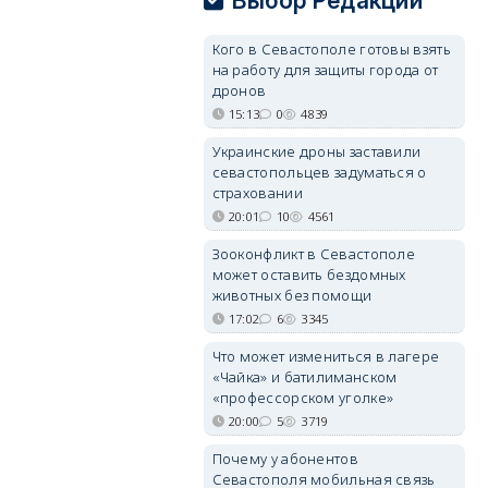
Выбор Редакции
Кого в Севастополе готовы взять
на работу для защиты города от
дронов
15:13
0
4839
Украинские дроны заставили
севастопольцев задуматься о
страховании
20:01
10
4561
Зооконфликт в Севастополе
может оставить бездомных
животных без помощи
17:02
6
3345
Что может измениться в лагере
«Чайка» и батилиманском
«профессорском уголке»
20:00
5
3719
Почему у абонентов
Севастополя мобильная связь