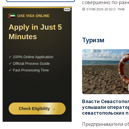
совершенно по-разн
07/08/2026 20:02
1948
Туризм
Власти Севастопо
услышали операто
севастопольских 
Предприниматели о