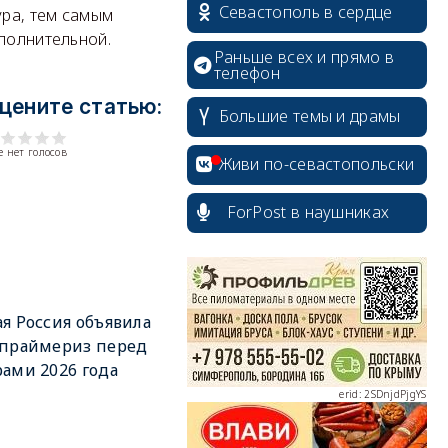
Севастополь в сердце
ура, тем самым
сполнительной.
Раньше всех и прямо в
телефон
цените статью:
Большие темы и драмы
 нет голосов
Живи по-севастопольски
ForPost в наушниках
erid: 2SDnjcrDNw6
я Россия объявила
 праймериз перед
ами 2026 года
erid: 2SDnjdPjgYS