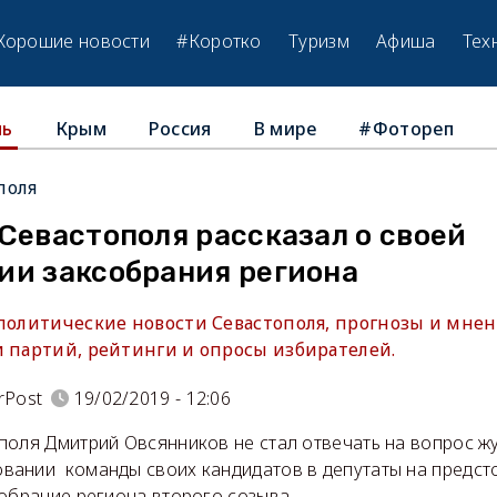
Хорошие новости
#Коротко
Туризм
Афиша
Тех
Крым
Россия
В мире
#Фотореп
ль
поля
Севастополя рассказал о своей
ии заксобрания региона
 политические новости Севастополя, прогнозы и мнен
и партий, рейтинги и опросы избирателей.
rPost
19/02/2019 - 12:06
поля Дмитрий Овсянников не стал отвечать на вопрос 
ании команды своих кандидатов в депутаты на предст
обрание региона второго созыва.