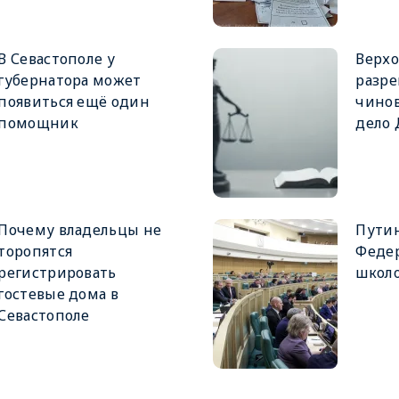
В Севастополе у
Верхо
губернатора может
разре
появиться ещё один
чинов
помощник
дело
Почему владельцы не
Путин
торопятся
Феде
регистрировать
школ
гостевые дома в
Севастополе