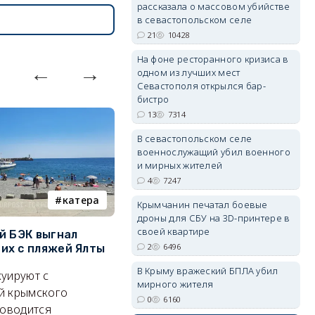
рассказала о массовом убийстве
в севастопольском селе
21
10428
erid: 2SDnjdPjgYS
На фоне ресторанного кризиса в
одном из лучших мест
Севастополя открылся бар-
бистро
13
7314
В севастопольском селе
военнослужащий убил военного
erid: 2SDnjdvhGXG
и мирных жителей
4
7247
катера
электроснабжение
Крымчанин печатал боевые
дроны для СБУ на 3D-принтере в
своей квартире
й БЭК выгнал
Губернатор Севастополя
П
2
6496
х с пляжей Ялты
рассказал о перспективах
к
электроснабжения города
п
В Крыму вражеский БПЛА убил
уируют с
мирного жителя
Энергетики, подчеркнул он,
П
й крымского
0
6160
делают практически
и
роводится