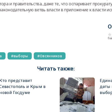
ора и правительства, даже те, что оспаривает прокурат
законодательную ветвь власти в приложение к власти и
О
Еще
а
выборы
Овсянников
Читать также:
Кто представит
Едина
Севастополь и Крым в
даты
новой Госдуме
выбор