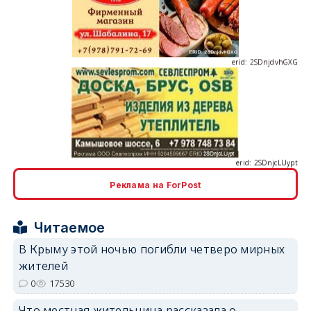
erid: 2SDnjdvhGXG
erid: 2SDnjcLUypt
Реклама на ForPost
erid: 2SDnjcrDNw6
Читаемое
В Крыму этой ночью погибли четверо мирных
жителей
0
17530
Что местная жительница рассказала о