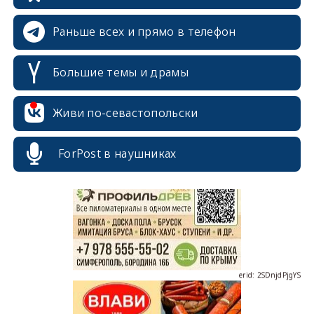
Раньше всех и прямо в телефон
Большие темы и драмы
Живи по-севастопольски
erid: 2SDnjcrDNw6
ForPost в наушниках
erid: 2SDnjdPjgYS