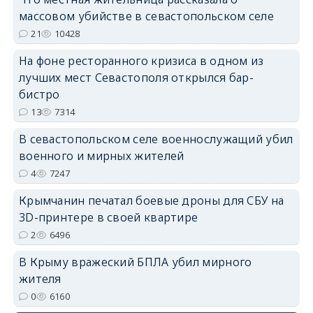
erid: 2SDnjdPjgYS
массовом убийстве в севастопольском селе
21
10428
На фоне ресторанного кризиса в одном из
лучших мест Севастополя открылся бар-
бистро
13
7314
erid: 2SDnjdvhGXG
В севастопольском селе военнослужащий убил
военного и мирных жителей
4
7247
Крымчанин печатал боевые дроны для СБУ на
3D-принтере в своей квартире
2
6496
В Крыму вражеский БПЛА убил мирного
жителя
0
6160