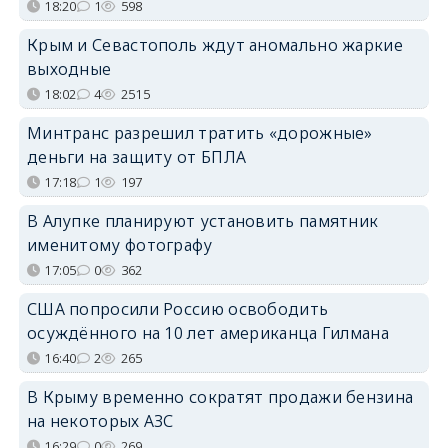
18:20
1
598
Крым и Севастополь ждут аномально жаркие
выходные
18:02
4
2515
Минтранс разрешил тратить «дорожные»
деньги на защиту от БПЛА
17:18
1
197
В Алупке планируют установить памятник
именитому фотографу
17:05
0
362
США попросили Россию освободить
осуждённого на 10 лет американца Гилмана
16:40
2
265
В Крыму временно сократят продажи бензина
на некоторых АЗС
16:29
0
269