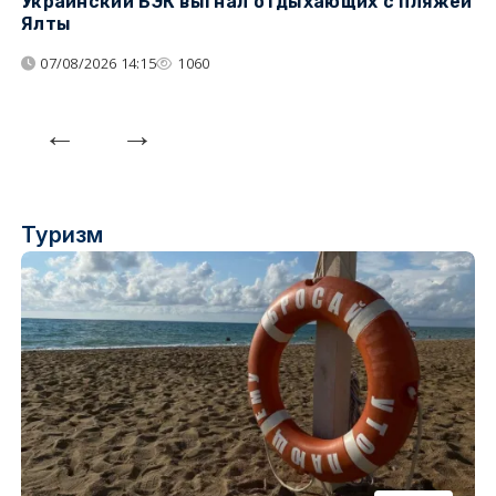
Украинский БЭК выгнал отдыхающих с пляжей
Г
Ялты
п
07/08/2026 14:15
1060
Туризм