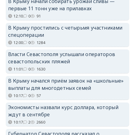
В Крыму начали собирать урожай сливы —
первые 11 тонн уже на прилавках
12:10
0
91
В Крыму простились с четырьмя участниками
спецоперации
12:00
0
1284
Власти Севастополя услышали операторов
севастопольских пляжей
11:01
0
1630
В Крыму начался приём заявок на «школьные»
выплаты для многодетных семей
10:17
0
57
Экономисты назвали курс доллара, который
ждут в сентябре
10:17
2
2660
Губернатор Севастополя рассказал о