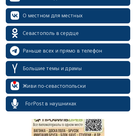
О местном для местных
Севастополь в сердце
Раньше всех и прямо в телефон
Большие темы и драмы
erid: 2SDnjcrDNw6
Живи по-севастопольски
ForPost в наушниках
erid: 2SDnjdPjgYS