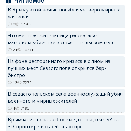
Читаемое
В Крыму этой ночью погибли четверо мирных
жителей
0
17308
erid: 2SDnjdPjgYS
Что местная жительница рассказала о
массовом убийстве в севастопольском селе
21
10271
На фоне ресторанного кризиса в одном из
лучших мест Севастополя открылся бар-
erid: 2SDnjdvhGXG
бистро
13
7270
В севастопольском селе военнослужащий убил
военного и мирных жителей
4
7193
Крымчанин печатал боевые дроны для СБУ на
3D-принтере в своей квартире