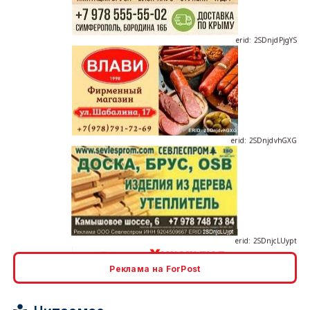
erid: 2SDnjdvhGXG
erid: 2SDnjcLUypt
Реклама на ForPost
erid: 2SDnjcrDNw6