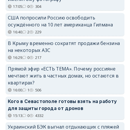
17:05
0
304
США попросили Россию освободить
осуждённого на 10 лет американца Гилмана
16:40
2
229
В Крыму временно сократят продажи бензина
на некоторых АЗС
16:29
0
217
Прямой эфир «ЕСТЬ ТЕМА». Почему россияне
мечтают жить в частных домах, но остаются в
квартирах?
16:00
1
506
Кого в Севастополе готовы взять на работу
для защиты города от дронов
15:13
0
4332
Украинский БЭК выгнал отдыхающих с пляжей