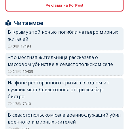
erid: 2SDnjcrDNw6
Реклама на ForPost
Читаемое
В Крыму этой ночью погибли четверо мирных
жителей
erid: 2SDnjdPjgYS
0
17494
Что местная жительница рассказала о
массовом убийстве в севастопольском селе
21
10403
На фоне ресторанного кризиса в одном из
erid: 2SDnjdvhGXG
лучших мест Севастополя открылся бар-
бистро
13
7310
В севастопольском селе военнослужащий убил
военного и мирных жителей
4
7237