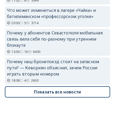
17:02
6
3344
Что может измениться в лагере «Чайка» и
батилиманском «профессорском уголке»
20:00
5
3714
Почему у абонентов Севастополя мобильная
связь вела себя по-разному при утреннем
блэкауте
13:00
16
6400
Почему наш бронепоезд стоит на запасном
пути? — Кеворкян объяснил, зачем России
играть вторым номером
18:08
4
2600
Показать все новости