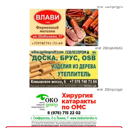
erid: 2SDnjdPjgYS
erid: 2SDnjdvhGXG
erid: 2SDnjcLUypt