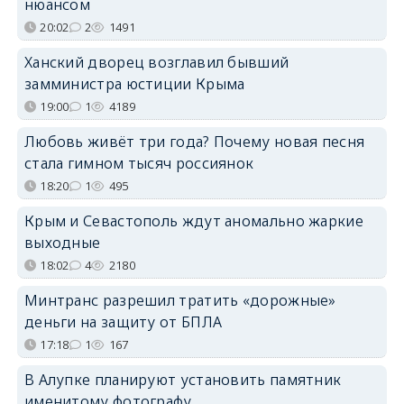
нюансом
20:02
2
1491
Ханский дворец возглавил бывший
замминистра юстиции Крыма
19:00
1
4189
Любовь живёт три года? Почему новая песня
стала гимном тысяч россиянок
18:20
1
495
Крым и Севастополь ждут аномально жаркие
выходные
18:02
4
2180
Минтранс разрешил тратить «дорожные»
деньги на защиту от БПЛА
17:18
1
167
В Алупке планируют установить памятник
именитому фотографу