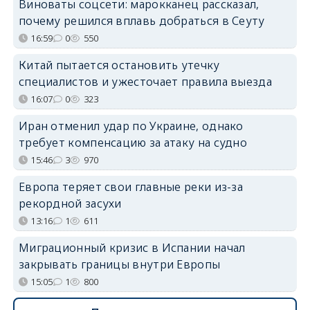
Виноваты соцсети: марокканец рассказал,
почему решился вплавь добраться в Сеуту
16:59
0
550
Китай пытается остановить утечку
специалистов и ужесточает правила выезда
16:07
0
323
Иран отменил удар по Украине, однако
требует компенсацию за атаку на судно
15:46
3
970
Европа теряет свои главные реки из-за
рекордной засухи
13:16
1
611
Миграционный кризис в Испании начал
закрывать границы внутри Европы
15:05
1
800