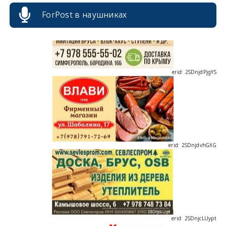
ForPost в наушниках
erid: 2SDnjdPjgYS
erid: 2SDnjdvhGXG
erid: 2SDnjcLUypt