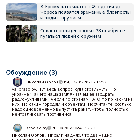
В Крыму на пляжах от Феодосии до
Фороса появятся временные блокпосты
и люди с оружием
Севастопольцев просят 28 ноября не
пугаться людей с оружием
Обсуждение (3)
Николай Орлов
пн, 06/05/2024 - 15:52
val.prasolov
,
Тут весь вопрос, куда стрельнуть? По
украине? Так это наша земля - зачем её зас...рать
радионуклидами? А если по странам НАТО, то по каким из
них? По каким городам и объектам? Посчитайте, сколько
надо одновременно выпустить ракет, чтобы полностью
нейтрализовать противника.
seva zelay
пн, 06/05/2024 - 17:23
Николай Орлов
,
Писали на днях, что два наших