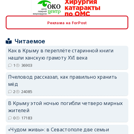
erid: 2SDnjcrDNw6
Реклама на ForPost
Читаемое
Как в Крыму в переплёте старинной книги
нашли ханскую грамоту XVI века
erid: 2SDnjdPjgYS
1
36903
Пчеловод рассказал, как правильно хранить
мёд
2
24085
В Крыму этой ночью погибли четверо мирных
erid: 2SDnjdvhGXG
жителей
0
17183
«Чудом живы»: в Севастополе две семьи