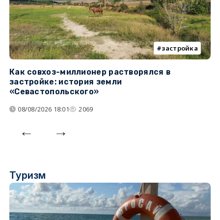
застройка
Как совхоз-миллионер растворялся в
К
застройке: история земли
н
«Севастопольского»
п
08/08/2026 18:01
2069
Туризм