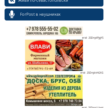
Живи по-севастопольски
ForPost в наушниках
erid: 2SDnjdPjgYS
erid: 2SDnjdvhGXG
erid: 2SDnjcLUypt