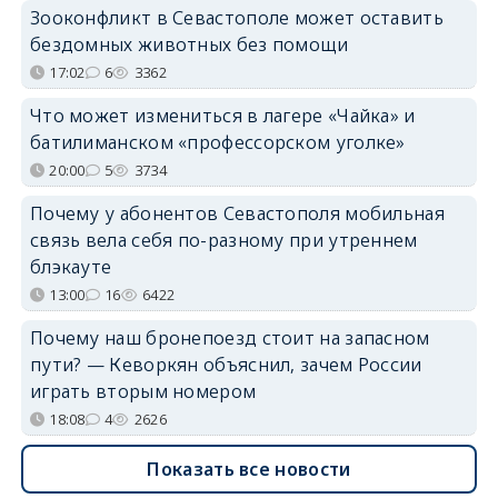
Зооконфликт в Севастополе может оставить
бездомных животных без помощи
17:02
6
3362
Что может измениться в лагере «Чайка» и
батилиманском «профессорском уголке»
20:00
5
3734
Почему у абонентов Севастополя мобильная
связь вела себя по-разному при утреннем
блэкауте
13:00
16
6422
Почему наш бронепоезд стоит на запасном
пути? — Кеворкян объяснил, зачем России
играть вторым номером
18:08
4
2626
Показать все новости