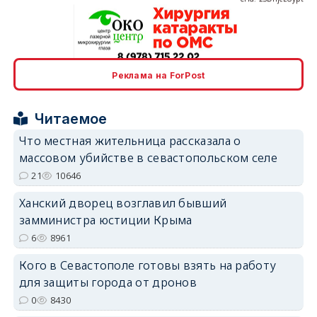
erid: 2SDnjcrDNw6
Реклама на ForPost
Читаемое
Что местная жительница рассказала о
массовом убийстве в севастопольском селе
21
10646
erid: 2SDnjdPjgYS
Ханский дворец возглавил бывший
замминистра юстиции Крыма
6
8961
Кого в Севастополе готовы взять на работу
для защиты города от дронов
erid: 2SDnjdvhGXG
0
8430