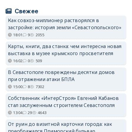
Свежее
Как совхоз-миллионер растворялся в
застройке: история земли «Севастопольского»
18:01
9
2055
Карты, книги, два станка: чем интересна новая
выставка в музее крымского просветителя
16:02
0
509
В Севастополе повреждены десятки домов
при отражении атаки БПЛА
15:00
8
7302
Собственник «ИнтерСтроя» Евгений Кабанов
стал заслуженным строителем Севастополя
13:04
29
4643
От руин до визитной карточки города: как
преображался Приморский бульвар