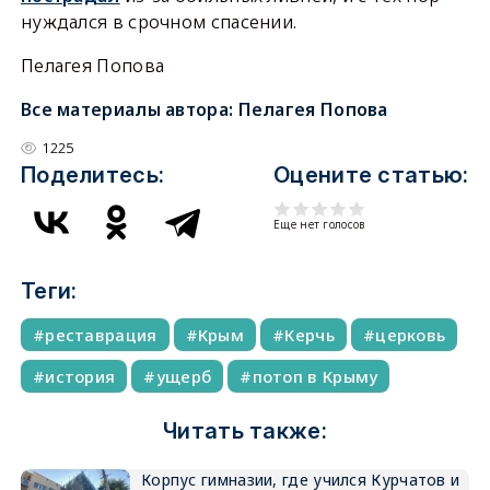
нуждался в срочном спасении.
Пелагея Попова
Все материалы автора:
Пелагея Попова
1225
Поделитесь:
Оцените статью:
Еще нет голосов
Теги:
реставрация
Крым
Керчь
церковь
история
ущерб
потоп в Крыму
Читать также:
Корпус гимназии, где учился Курчатов и