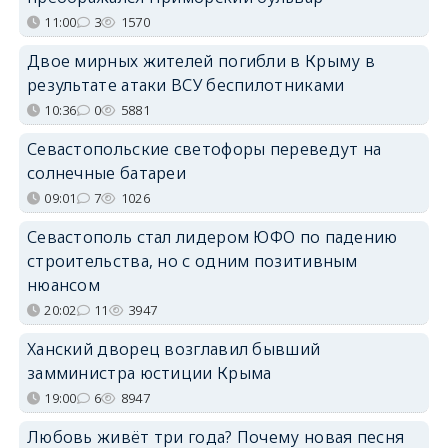
11:00
3
1570
Двое мирных жителей погибли в Крыму в
результате атаки ВСУ беспилотниками
10:36
0
5881
Севастопольские светофоры переведут на
солнечные батареи
09:01
7
1026
Севастополь стал лидером ЮФО по падению
строительства, но с одним позитивным
нюансом
20:02
11
3947
Ханский дворец возглавил бывший
замминистра юстиции Крыма
19:00
6
8947
Любовь живёт три года? Почему новая песня