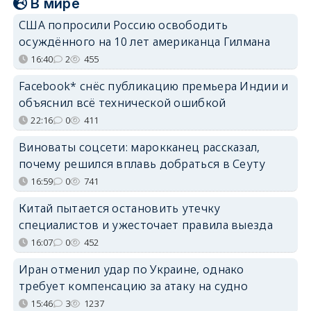
В мире
США попросили Россию освободить
осуждённого на 10 лет американца Гилмана
16:40
2
455
Facebook* снёс публикацию премьера Индии и
объяснил всё технической ошибкой
22:16
0
411
Виноваты соцсети: марокканец рассказал,
почему решился вплавь добраться в Сеуту
16:59
0
741
Китай пытается остановить утечку
специалистов и ужесточает правила выезда
16:07
0
452
Иран отменил удар по Украине, однако
требует компенсацию за атаку на судно
15:46
3
1237