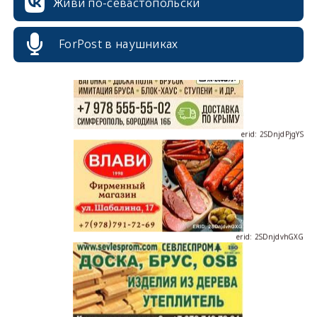
Живи по-севастопольски
ForPost в наушниках
erid: 2SDnjdPjgYS
erid: 2SDnjdvhGXG
erid: 2SDnjcLUypt