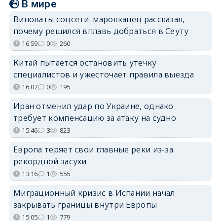
В мире
Виноваты соцсети: марокканец рассказал,
почему решился вплавь добраться в Сеуту
16:59
0
260
Китай пытается остановить утечку
специалистов и ужесточает правила выезда
16:07
0
195
Иран отменил удар по Украине, однако
требует компенсацию за атаку на судно
15:46
3
823
Европа теряет свои главные реки из-за
рекордной засухи
13:16
1
555
Миграционный кризис в Испании начал
закрывать границы внутри Европы
15:05
1
779