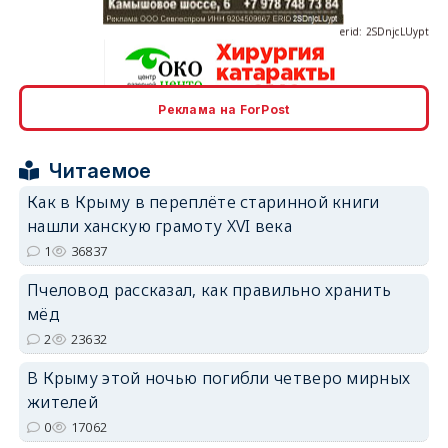
Реклама на ForPost
erid: 2SDnjcrDNw6
Читаемое
Как в Крыму в переплёте старинной книги
нашли ханскую грамоту XVI века
1
36837
erid: 2SDnjdPjgYS
Пчеловод рассказал, как правильно хранить
мёд
2
23632
В Крыму этой ночью погибли четверо мирных
жителей
erid: 2SDnjdvhGXG
0
17062