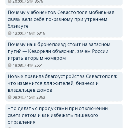
20:00
5
3676
Почему у абонентов Севастополя мобильная
связь вела себя по-разному при утреннем
блэкауте
13:00
16
6316
Почему наш бронепоезд стоит на запасном
пути? — Кеворкян объяснил, зачем России
играть вторым номером
18:08
4
2551
Новые правила благоустройства Севастополя:
что изменится для жителей, бизнеса и
владельцев домов
08:04
15
2363
Что делать с продуктами при отключении
света летом и как избежать пищевого
отравления