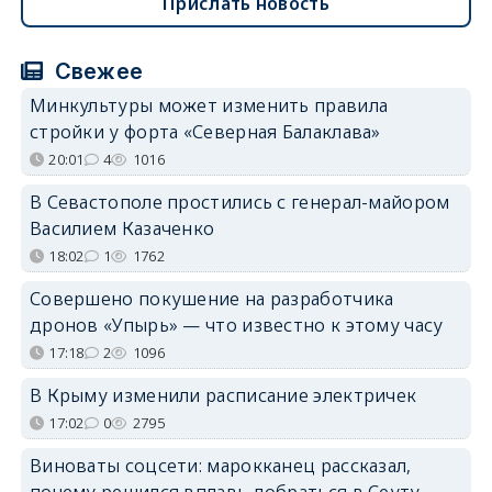
Прислать новость
Свежее
Минкультуры может изменить правила
стройки у форта «Северная Балаклава»
20:01
4
1016
В Севастополе простились с генерал-майором
Василием Казаченко
18:02
1
1762
Совершено покушение на разработчика
дронов «Упырь» — что известно к этому часу
17:18
2
1096
В Крыму изменили расписание электричек
17:02
0
2795
Виноваты соцсети: марокканец рассказал,
почему решился вплавь добраться в Сеуту