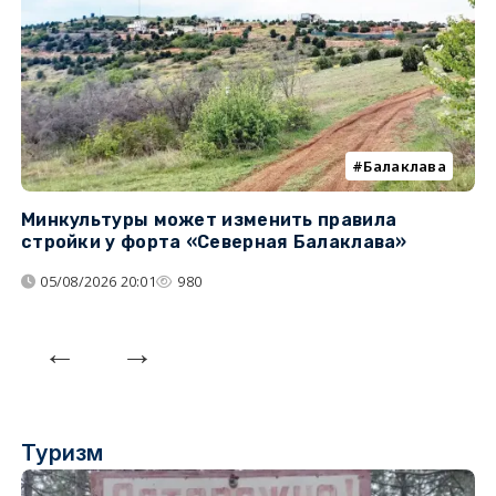
Балаклава
Минкультуры может изменить правила
С
стройки у форта «Северная Балаклава»
д
05/08/2026 20:01
980
Туризм