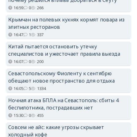
16:59
0
266
Крымчан на полевых кухнях кормят повара из
элитных ресторанов
16:47
1
337
Китай пытается остановить утечку
специалистов и ужесточает правила выезда
16:07
0
200
Севастопольскому Фиоленту к сентябрю
обещают новое пространство для отдыха
16:05
5
1334
Ночная атака БПЛА на Севастополь: сбиты 4
беспилотника, пострадавших нет
15:30
0
455
Совсем не айс: какие угрозы скрывает
холодный кофе