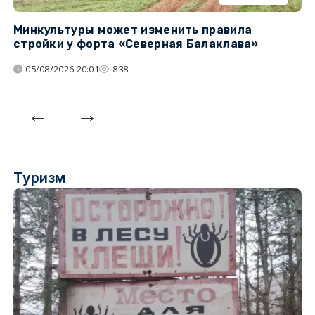
Минкультуры может изменить правила
С
стройки у форта «Северная Балаклава»
д
05/08/2026 20:01
838
Туризм