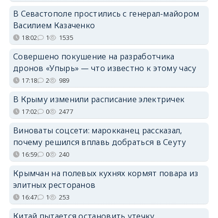
В Севастополе простились с генерал-майором
Василием Казаченко
18:02
1
1535
Совершено покушение на разработчика
дронов «Упырь» — что известно к этому часу
17:18
2
989
В Крыму изменили расписание электричек
17:02
0
2477
Виноваты соцсети: марокканец рассказал,
почему решился вплавь добраться в Сеуту
16:59
0
240
Крымчан на полевых кухнях кормят повара из
элитных ресторанов
16:47
1
253
Китай пытается остановить утечку