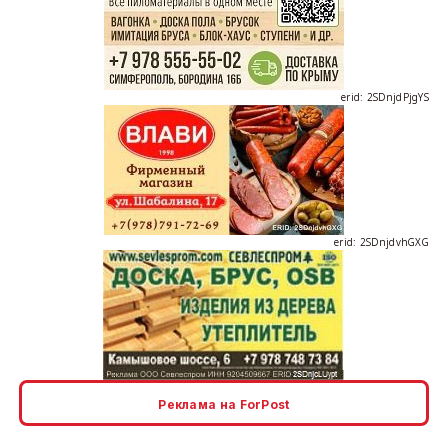
erid: 2SDnjdPjgYS
erid: 2SDnjdvhGXG
erid: 2SDnjcLUypt
Реклама на ForPost