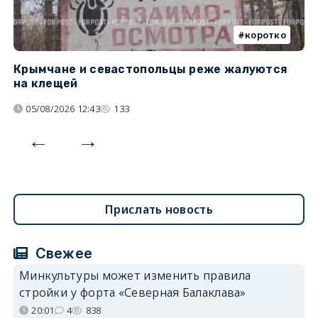
коротко
Крымчане и севастопольцы реже жалуются
В
на клещей
ц
05/08/2026 12:43
133
Прислать новость
Свежее
Минкультуры может изменить правила
стройки у форта «Северная Балаклава»
20:01
4
838