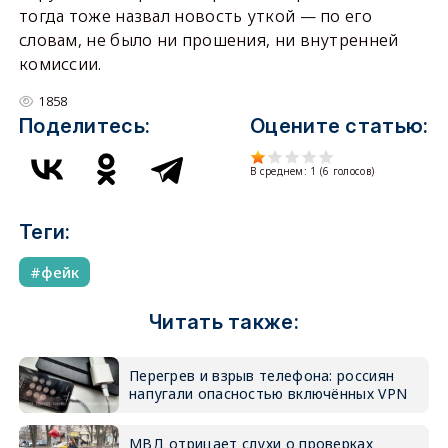
тогда тоже назвал новость уткой — по его
словам, не было ни прошения, ни внутренней
комиссии.
1858
Поделитесь:
Оцените статью:
В среднем:
1
(
6
голосов)
Теги:
фейк
Читать также:
Перегрев и взрыв телефона: россиян
напугали опасностью включённых VPN
МВД отрицает слухи о проверках