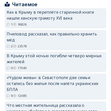
Читаемое
erid: 2SDnjcrDNw6
Как в Крыму в переплёте старинной книги
нашли ханскую грамоту XVI века
1
36826
Пчеловод рассказал, как правильно хранить
мёд
erid: 2SDnjdPjgYS
2
23578
В Крыму этой ночью погибли четверо мирных
жителей
0
17040
«Чудом живы»: в Севастополе две семьи
erid: 2SDnjdvhGXG
остались без жилья после налёта украинских
БПЛА
9
12085
Что местная жительница рассказала о