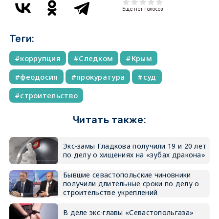
Еще нет голосов
Теги:
коррупция
Следком
Крым
феодосия
прокуратура
суд
строительство
Читать также:
Экс-замы Гладкова получили 19 и 20 лет
по делу о хищениях на «зубах дракона»
Бывшие севастопольские чиновники
получили длительные сроки по делу о
строительстве укреплений
В деле экс-главы «Севастопольгаза»