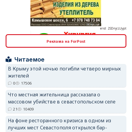
erid: 2SDnjcLUypt
Реклама на ForPost
erid: 2SDnjcrDNw6
Читаемое
В Крыму этой ночью погибли четверо мирных
жителей
0
17506
erid: 2SDnjdPjgYS
Что местная жительница рассказала о
массовом убийстве в севастопольском селе
21
10409
На фоне ресторанного кризиса в одном из
лучших мест Севастополя открылся бар-