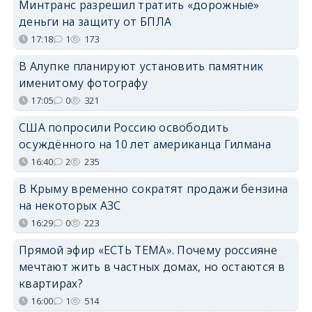
Минтранс разрешил тратить «дорожные»
деньги на защиту от БПЛА
17:18
1
173
В Алупке планируют установить памятник
именитому фотографу
17:05
0
321
США попросили Россию освободить
осуждённого на 10 лет американца Гилмана
16:40
2
235
В Крыму временно сократят продажи бензина
на некоторых АЗС
16:29
0
223
Прямой эфир «ЕСТЬ ТЕМА». Почему россияне
мечтают жить в частных домах, но остаются в
квартирах?
16:00
1
514