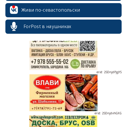
Живи по-севастопольски
erid: 2SDnjcrDNw6
ForPost в наушниках
erid: 2SDnjdPjgYS
erid: 2SDnjdvhGXG