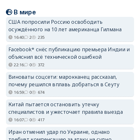
В мире
США попросили Россию освободить
осуждённого на 10 лет американца Гилмана
16:40
2
235
Facebook* снёс публикацию премьера Индии и
объяснил всё технической ошибкой
22:16
0
372
Виноваты соцсети: марокканец рассказал,
почему решился вплавь добраться в Сеуту
16:59
0
674
Китай пытается остановить утечку
специалистов и ужесточает правила выезда
16:07
0
417
Иран отменил удар по Украине, однако
требует компенсацию за атаку на судно