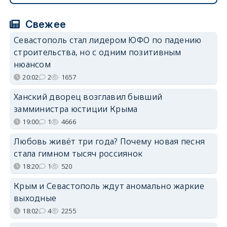
Свежее
Севастополь стал лидером ЮФО по падению
строительства, но с одним позитивным
нюансом
20:02
2
1657
Ханский дворец возглавил бывший
замминистра юстиции Крыма
19:00
1
4666
Любовь живёт три года? Почему новая песня
стала гимном тысяч россиянок
18:20
1
520
Крым и Севастополь ждут аномально жаркие
выходные
18:02
4
2255