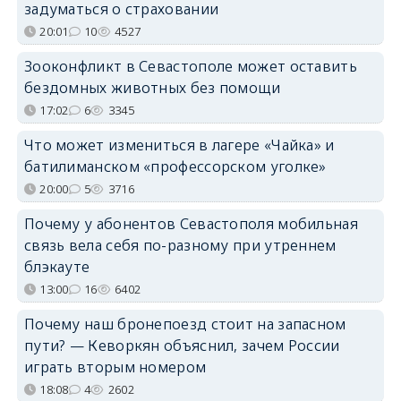
задуматься о страховании
20:01
10
4527
Зооконфликт в Севастополе может оставить
бездомных животных без помощи
17:02
6
3345
Что может измениться в лагере «Чайка» и
батилиманском «профессорском уголке»
20:00
5
3716
Почему у абонентов Севастополя мобильная
связь вела себя по-разному при утреннем
блэкауте
13:00
16
6402
Почему наш бронепоезд стоит на запасном
пути? — Кеворкян объяснил, зачем России
играть вторым номером
18:08
4
2602