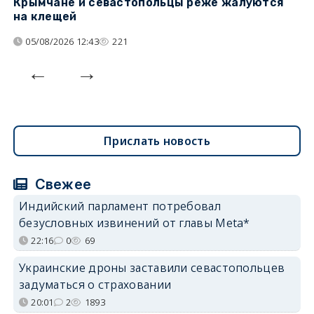
Крымчане и севастопольцы реже жалуются
В
на клещей
ц
05/08/2026 12:43
221
Прислать новость
Свежее
Индийский парламент потребовал
безусловных извинений от главы Meta*
22:16
0
69
Украинские дроны заставили севастопольцев
задуматься о страховании
20:01
2
1893