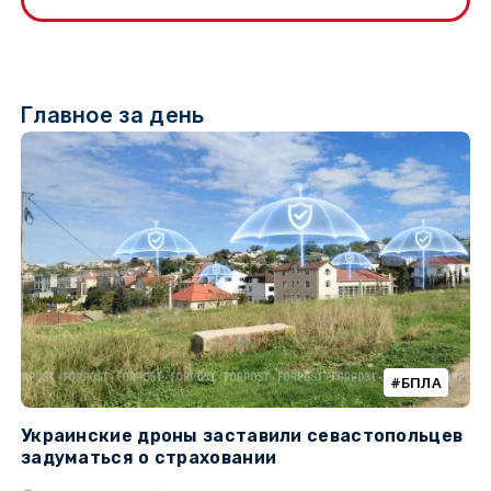
Главное за день
БПЛА
Украинские дроны заставили севастопольцев
З
задуматься о страховании
о