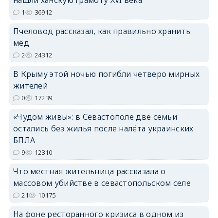
нашли ханскую грамоту XVI века
1
36912
erid: 2SDnjdPjgYS
Пчеловод рассказал, как правильно хранить
мёд
2
24312
В Крыму этой ночью погибли четверо мирных
жителей
erid: 2SDnjdvhGXG
0
17239
«Чудом живы»: в Севастополе две семьи
остались без жилья после налёта украинских
БПЛА
9
12310
Что местная жительница рассказала о
массовом убийстве в севастопольском селе
21
10175
На фоне ресторанного кризиса в одном из