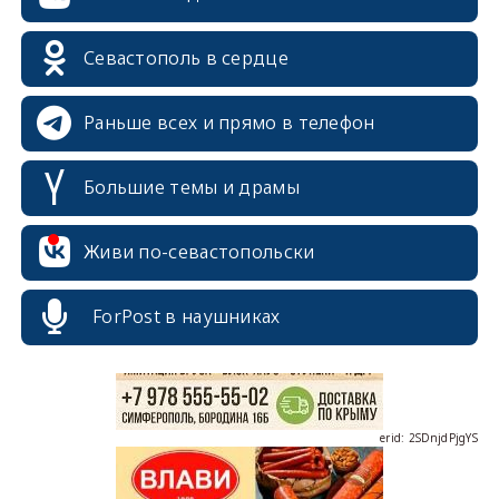
Севастополь в сердце
Раньше всех и прямо в телефон
Большие темы и драмы
erid: 2SDnjcrDNw6
Живи по-севастопольски
ForPost в наушниках
erid: 2SDnjdPjgYS