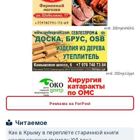
erid: 2SDnjdvhGXG
erid: 2SDnjcLUypt
Реклама на ForPost
erid: 2SDnjcrDNw6
Читаемое
Как в Крыму в переплёте старинной книги