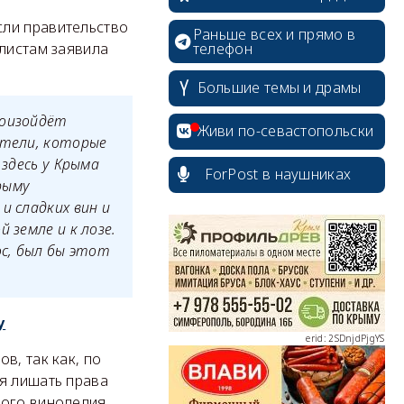
сли правительство
Раньше всех и прямо в
телефон
алистам заявила
Большие темы и драмы
роизойдёт
Живи по-севастопольски
ители, которые
 здесь у Крыма
ForPost в наушниках
рыму
и сладких вин и
erid: 2SDnjcrDNw6
 земле и к лозе.
ос, был бы этот
у
erid: 2SDnjdPjgYS
в, так как, по
я лишать права
кого виноделия