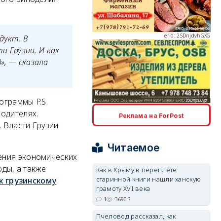
erid: 2SDnjdvhGXG
дукт. В
и Грузии. И как
», — сказала
ограммы P.S.
erid: 2SDnjcLUypt
родителях.
Реклама на ForPost
. Власти Грузии
Читаемое
ения экономических
оды, а также
Как в Крыму в переплёте
erid: 2SDnjcrDNw6
старинной книги нашли ханскую
к грузинскому
грамоту XVI века
1
36903
Пчеловод рассказал, как