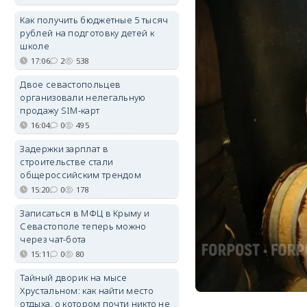
Как получить бюджетные 5 тысяч
рублей на подготовку детей к
школе
17:06
2
538
Двое севастопольцев
организовали нелегальную
продажу SIM-карт
16:04
0
495
Задержки зарплат в
строительстве стали
общероссийским трендом
15:20
0
178
Записаться в МФЦ в Крыму и
Севастополе теперь можно
через чат-бота
15:11
0
80
Тайный дворик на мысе
Хрустальном: как найти место
отдыха, о котором почти никто не