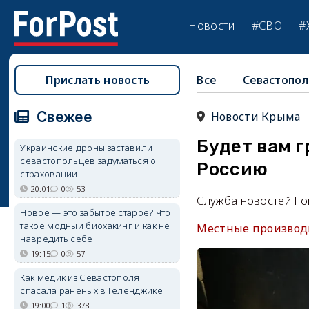
Новости
#СВО
#
Прислать новость
Все
Севастопол
Свежее
Новости Крыма
Будет вам г
Украинские дроны заставили
севастопольцев задуматься о
Россию
страховании
20:01
0
53
Служба новостей Fo
Новое — это забытое старое? Что
такое модный биохакинг и как не
Местные производи
навредить себе
19:15
0
57
Как медик из Севастополя
спасала раненых в Геленджике
19:00
1
378