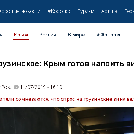
Хорошие новости
#Коротко
Туризм
Афиша
Тех
ь
Россия
В мире
#Фотореп
Крым
рузинское: Крым готов напоить в
rPost
11/07/2019 - 16:10
тели сомневаются, что спрос на грузинские вина ве