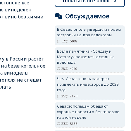
Показать все новости
астополе всё
ше виноделен
Обсуждаемое
т вино без химии
В Севастополе утвердили проект
застройки центра Балаклавы
32
5108
Возле памятника «Солдату и
Матросу» появятся каскадные
у в России растёт
водопады
 на безалкогольное
28
4040
 а виноделы
Чем Севастополь намерен
тополя не спешат
привлекать инвесторов до 2039
елать
года
25
2173
Севастопольцам обещают
хорошие новости о бензине уже
на этой неделе
23
5666