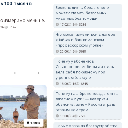
ь 100 тысяч в
изменить правила стройки у
р
Зооконфликт в Севастополе
форта «Северная
«
может оставить бездомных
Балаклава»
э
животных без помощи
соизмеримо меньше.
17:02
6
3286
«Несчастливую» половину ТСН
С
:02
3147
«Благодатный» планируют
у
Что может измениться в лагере
присоединить к «везучей».
а
«Чайка» и батилиманском
«профессорском уголке»
Тк
05/08/2026 20:01
2041
20:00
5
3688
Почему у абонентов
Севастополя мобильная связь
вела себя по-разному при
утреннем блэкауте
13:00
16
6345
Почему наш бронепоезд стоит на
запасном пути? — Кеворкян
объяснил, зачем России играть
вторым номером
18:08
4
2566
пляж
туризм
Новые правила благоустройства