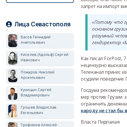
запрет на импорт вин
«Потому что гр
Лица Севастополя
основном грузи
разумный челов
Басов Геннадий
гендиректор «
Анатольевич
Киселев (Адольф) Сергей
Как писал ForPost, 
Иванович
нецензурно высказа
Телеканал принес из
Пожаров Николай
Арсентьевич
осудили поведение 
Куницын Сергей
Госдума рекомендов
Владимирович
мер против Грузии: 
ограничить денежные
Грошев Владислав
народу не стал бы 
Евгеньевич
Власта Пидпалая
Трофимов Алексей