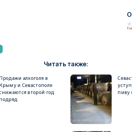
О
Еще
Читать также:
Продажи алкоголя в
Севас
Крыму и Севастополе
уступ
снижаются второй год
пиву 
подряд