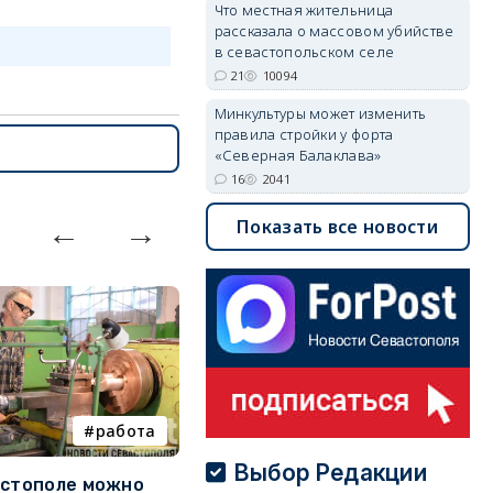
Что местная жительница
рассказала о массовом убийстве
в севастопольском селе
21
10094
Минкультуры может изменить
правила стройки у форта
«Северная Балаклава»
16
2041
Показать все новости
работа
Балаклава
Выбор Редакции
астополе можно
Минкультуры может
С