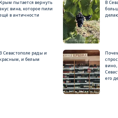
Крым пытается вернуть
В Сев
вкус вина, которое пили
боль
ещё в античности
делаю
В Севастополе рады и
Почем
красным, и белым
спрос
вино,
Севас
его д
)