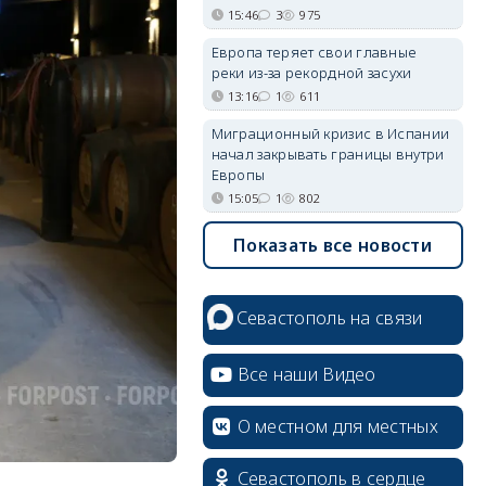
15:46
3
975
Европа теряет свои главные
реки из-за рекордной засухи
13:16
1
611
Миграционный кризис в Испании
начал закрывать границы внутри
Европы
15:05
1
802
Показать все новости
Севастополь на связи
Все наши Видео
О местном для местных
Севастополь в сердце