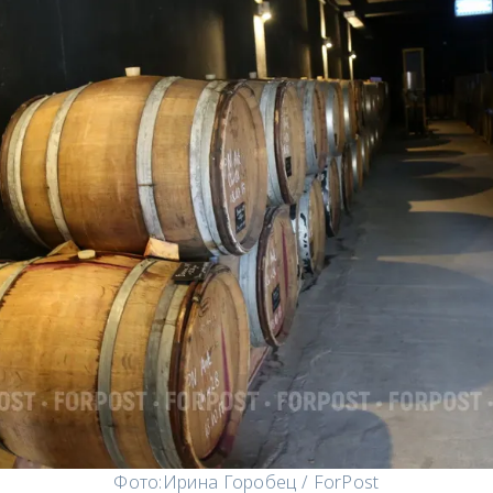
Фото:
Ирина Горобец / ForPost