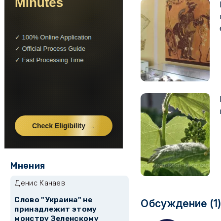
Мнения
Денис Канаев
Слово "Украина" не
Обсуждение (1
принадлежит этому
монстру Зеленскому