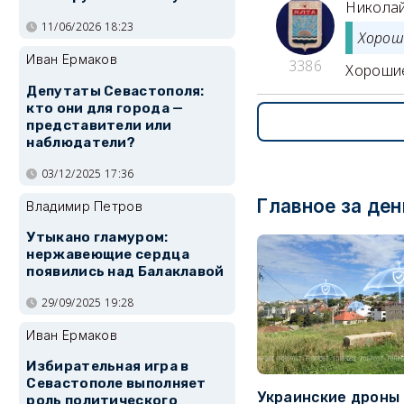
Никола
11/06/2026 18:23
Хорош
Иван Ермаков
3386
Хорошие
Депутаты Севастополя:
кто они для города —
представители или
наблюдатели?
03/12/2025 17:36
Главное за ден
Владимир Петров
Утыкано гламуром:
нержавеющие сердца
появились над Балаклавой
29/09/2025 19:28
Иван Ермаков
Избирательная игра в
Севастополе выполняет
Украинские дроны
роль политического