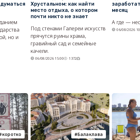
адуматься
Хрустальном: как найти
заработат
место отдыха, о котором
месяц
почти никто не знает
иданием
А где — не
Под стенами Галереи искусств
ударства
06/08/2026 10
прячутся руины храма,
й, но и
гравийный сад и семейные
качели.
06/08/2026 15:00
1372
коротко
Балаклава