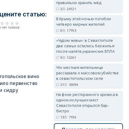
правильно хранить мёд
2
24121
цените статью:
erid: 2SDnjdPjgYS
В Крыму этой ночью погибли
четверо мирных жителей
 нет голосов
0
17193
«Чудом живы»: в Севастополе
две семьи остались без жилья
после налёта украинских БПЛА
9
12261
erid: 2SDnjdvhGXG
Что местная жительница
рассказала о массовом убийстве
топольское вино
в севастопольском селе
ило первенство
21
10094
и сидру
На фоне ресторанного кризиса в
одном из лучших мест
Севастополя открылся бар-
бистро
13
7196