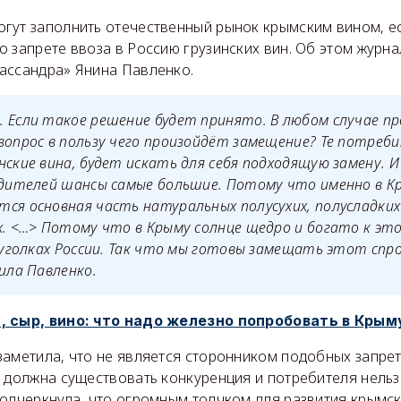
гут заполнить отечественный рынок крымским вином, е
 запрете ввоза в Россию грузинских вин. Об этом журн
ассандра» Янина Павленко.
 Если такое решение будет принято. В любом случае п
вопрос в пользу чего произойдёт замещение? Те потреб
нские вина, будет искать для себя подходящую замену. И
одителей шансы самые большие. Потому что именно в К
ся основная часть натуральных полусухих, полусладких 
х. <…> Потому что в Крыму солнце щедро и богато к этой
в уголках России. Так что мы готовы замещать этот спр
рила Павленко.
, сыр, вино: что надо железно попробовать в Крым
аметила, что не является сторонником подобных запрето
е должна существовать конкуренция и потребителя нельз
подчеркнула, что огромным толчком для развития крымс