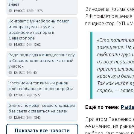
знает
Виноделы Крыма смо
15:00
12
1375
РФ примет решение о
Контракт с Минобороны помог
гендиректор ГУП «М
иностранцам получить
российские паспорта в
Севастополе
«Это политика.
14:03
0
1262
замещение. Но 
выбирали грузи
Ради подъезда к онкодиспансеру
в Севастополе изымают частный
из всех произв
участок
приготавливает
12:18
1
401
красных и белы
Так как нигде 
Российский топливный рынок
ждёт глобальная перенастройка
спрос», — заве
12:18
2
1522
Бизнес поможет севастопольцам
Ещё по теме:
Рыба
без света оставаться на связи
12:04
6
1340
При этом Павленко з
её мнению, на рынк
Показать все новости
выбора. Она также 