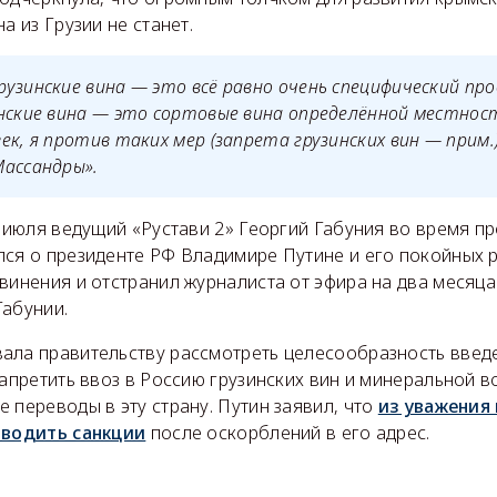
а из Грузии не станет.
узинские вина — это всё равно очень специфический про
нские вина — это сортовые вина определённой местност
ек, я против таких мер (запрета грузинских вин — прим.)
Массандры».
7 июля ведущий «Рустави 2» Георгий Габуния во время пр
лся о президенте РФ Владимире Путине и его покойных 
винения и отстранил журналиста от эфира на два месяца
Габунии.
ала правительству рассмотреть целесообразность введ
запретить ввоз в Россию грузинских вин и минеральной в
 переводы в эту страну. Путин заявил, что
из уважения 
вводить санкции
после оскорблений в его адрес.