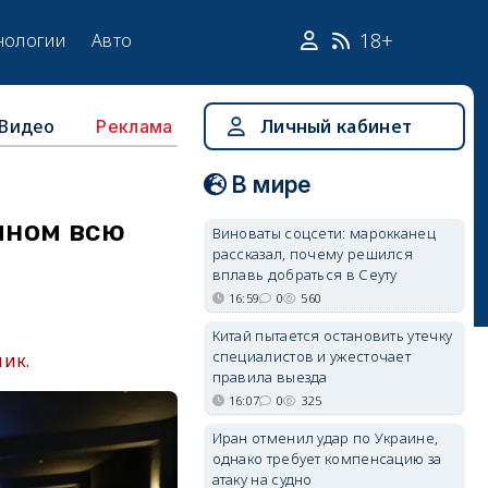
18+
нологии
Авто
Видео
Личный кабинет
Реклама
В мире
ином всю
Виноваты соцсети: марокканец
рассказал, почему решился
вплавь добраться в Сеуту
16:59
0
560
Китай пытается остановить утечку
специалистов и ужесточает
лик.
правила выезда
16:07
0
325
Иран отменил удар по Украине,
однако требует компенсацию за
атаку на судно