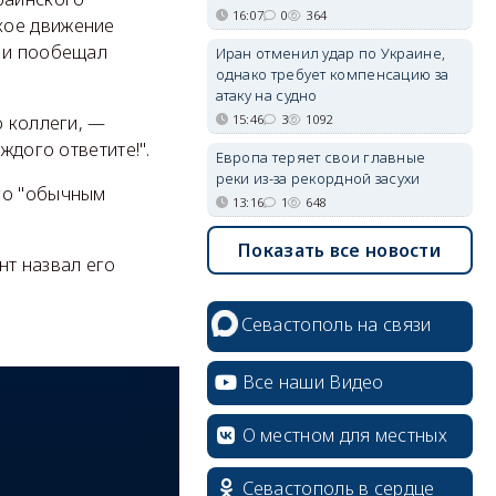
16:07
0
364
кое движение
" и пообещал
Иран отменил удар по Украине,
однако требует компенсацию за
атаку на судно
15:46
3
1092
о коллеги, —
ждого ответите!".
Европа теряет свои главные
реки из-за рекордной засухи
го "обычным
13:16
1
648
Показать все новости
нт назвал его
Севастополь на связи
Все наши Видео
О местном для местных
Севастополь в сердце