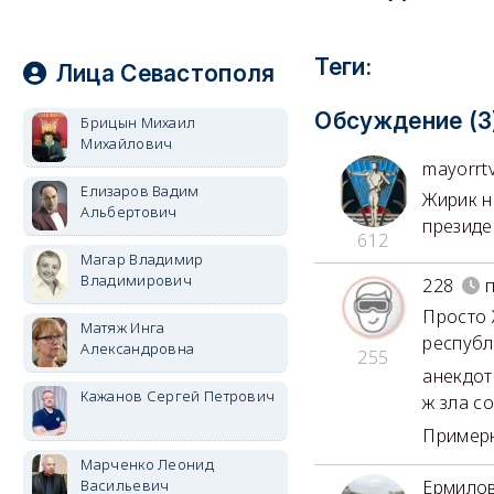
Теги:
Лица Севастополя
Обсуждение (3
Брицын Михаил
Михайлович
mayorrt
Елизаров Вадим
Жирик н
Альбертович
президе
612
Магар Владимир
Владимирович
228
п
Просто 
Матяж Инга
республ
Александровна
255
анекдот.
Кажанов Сергей Петрович
ж зла соб
Примерн
Марченко Леонид
Васильевич
Ермилов