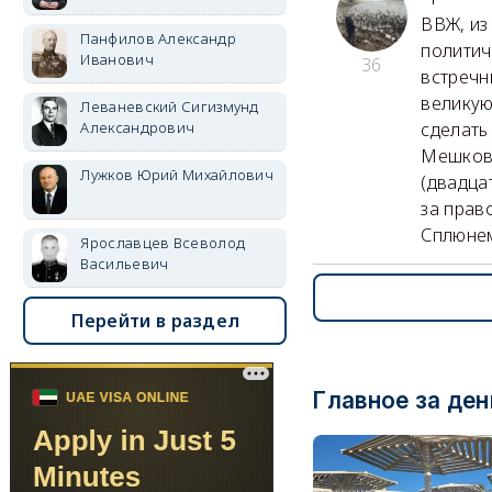
ВВЖ, из
Панфилов Александр
политич
Иванович
36
встречн
великую
Леваневский Сигизмунд
Александрович
сделать
Мешкова
Лужков Юрий Михайлович
(двадца
за прав
Сплюнем
Ярославцев Всеволод
Васильевич
Перейти в раздел
Главное за ден