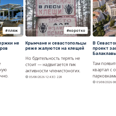
пляж
коротко
ержки не
Крымчане и севастопольцы
В Севасто
оров
реже жалуются на клещей
проект за
Балаклав
Но бдительность терять не
е
Там появит
стоит — надвигается пик
кую
квартал с 
активности членистоногих.
очно.
парковками
05/08/2026 12:43
228
05/08/2026 08