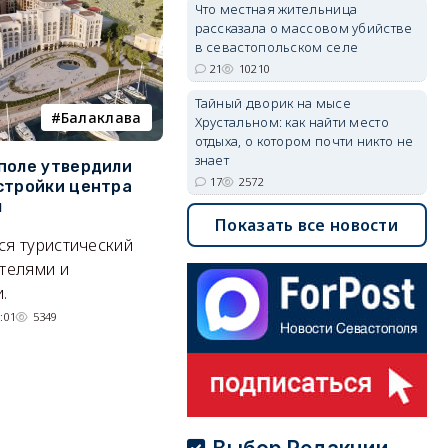
Что местная жительница
рассказала о массовом убийстве
в севастопольском селе
21
10210
Тайный дворик на мысе
Балаклава
пляж
Хрустальном: как найти место
отдыха, о котором почти никто не
знает
поле утвердили
На диких пляжах
Д
17
2572
стройки центра
Севастополя появились
с
ы
инспекторы
К
Показать все новости
ся туристический
Могут ли оштрафовать за отдых
С
отелями и
на необорудованном пляже?
ве
.
су
31/07/2026 10:24
5939
:01
5349