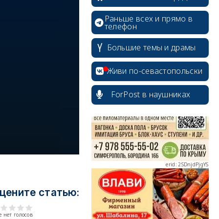
Раньше всех и прямо в
телефон
Большие темы и драмы
erid: 2SDnjcrDNw6
Живи по-севастопольски
ForPost в наушниках
erid: 2SDnjdPjgYS
цените статью:
erid: 2SDnjdvhGXG
 нет голосов