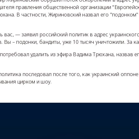
дателя правления общественной организации "Европейс
юхана. В частности, Жириновский назвал его "подонком
ь вас, — заявил российский политик в адрес украинског
. Вы – подонки, бандиты, уже 10 тысяч уничтожили. За ка
потребовал удалить из эфира Вадима Трюхана, назвав е
олитика последовал после того, как украинский оппоне
вания цирком и шоу.