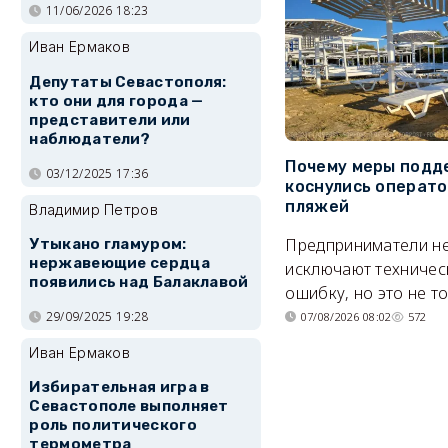
11/06/2026 18:23
Иван Ермаков
Депутаты Севастополя:
кто они для города —
представители или
наблюдатели?
Почему меры подд
03/12/2025 17:36
коснулись операт
пляжей
Владимир Петров
Предприниматели н
Утыкано гламуром:
нержавеющие сердца
исключают техничес
появились над Балаклавой
ошибку, но это не т
29/09/2025 19:28
07/08/2026 08:02
572
Иван Ермаков
Избирательная игра в
Севастополе выполняет
роль политического
термометра