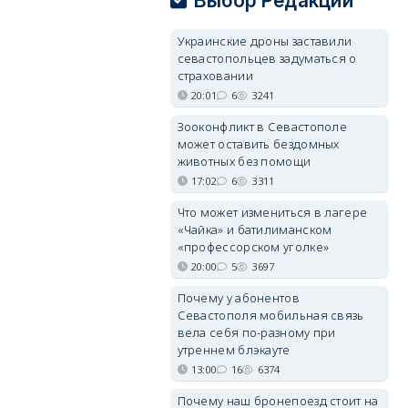
Выбор Редакции
Украинские дроны заставили
севастопольцев задуматься о
страховании
20:01
6
3241
Зооконфликт в Севастополе
может оставить бездомных
животных без помощи
17:02
6
3311
Что может измениться в лагере
«Чайка» и батилиманском
«профессорском уголке»
20:00
5
3697
Почему у абонентов
Севастополя мобильная связь
вела себя по-разному при
утреннем блэкауте
13:00
16
6374
Почему наш бронепоезд стоит на