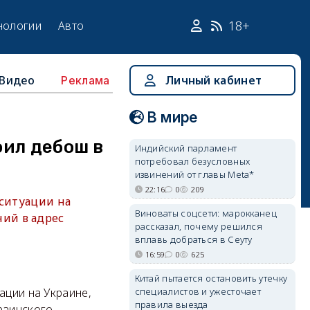
18+
нологии
Авто
Видео
Личный кабинет
Реклама
В мире
оил дебош в
Индийский парламент
потребовал безусловных
извинений от главы Meta*
22:16
0
209
 ситуации на
Виноваты соцсети: марокканец
ий в адрес
рассказал, почему решился
вплавь добраться в Сеуту
16:59
0
625
Китай пытается остановить утечку
специалистов и ужесточает
ации на Украине,
правила выезда
раинского