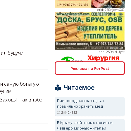
erid: 2SDnjcLUypt
тил будучи
Реклама на ForPost
erid: 2SDnjcrDNw6
ли самую богатую
Читаемое
угим...
Заходь!- Так в тэбэ
Пчеловод рассказал, как
правильно хранить мёд
2
24552
erid: 2SDnjdPjgYS
В Крыму этой ночью погибли
четверо мирных жителей