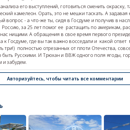
 анализа его выступлений, готовиться сменить окраску, т
еский хамелеон. Орать, это не мешки таскать. А задавая 
ый вопрос - а что-же ты, сидя в Госдуме и получив в нас
 Россию, за 25 лет помог ее растащить по америкам, ра
 нас нищими. А обращения в свое время первого презид
 к Госдуме, где вы так важно восседали и какой ответ 
ть три!) полностью отрезанных от плоти Отечества, совс
о быть Русскими. И Трюхан и ВВЖ одного поля ягоды, гор
 и забудем.
Авторизуйтесь, чтобы читать все комментарии
ь