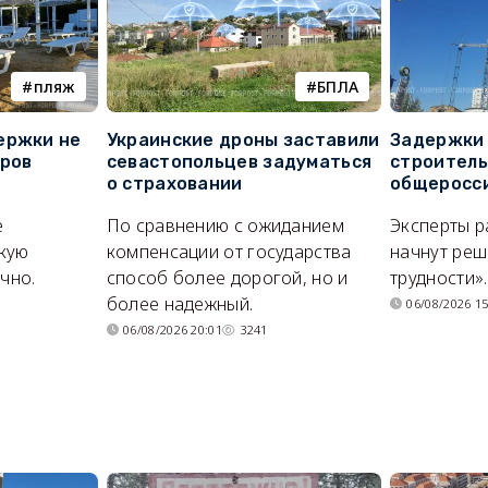
пляж
БПЛА
ержки не
Украинские дроны заставили
Задержки 
оров
севастопольцев задуматься
строитель
о страховании
общеросс
е
По сравнению с ожиданием
Эксперты р
кую
компенсации от государства
начнут реш
очно.
способ более дорогой, но и
трудности».
более надежный.
06/08/2026 15
06/08/2026 20:01
3241