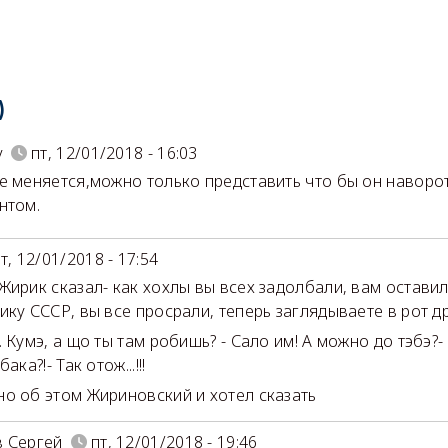
)
v
пт, 12/01/2018 - 16:03
е меняется,можно только представить что бы он наворо
нтом.
т, 12/01/2018 - 17:54
Жирик сказал- как хохлы вы всех задолбали, вам остави
ику СССР, вы все просрали, теперь заглядываете в рот др
 Кумэ, а що ты там робишь? - Сало им! А можно до тэбэ?- 
ака?!- Так отож...!!!
о об этом Жириновский и хотел сказать
 Сергей
пт, 12/01/2018 - 19:46