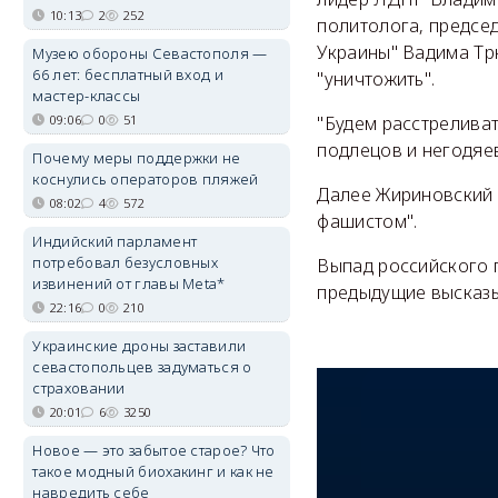
10:13
2
252
политолога, предсе
Украины" Вадима Тр
Музею обороны Севастополя —
66 лет: бесплатный вход и
"уничтожить".
мастер-классы
09:06
0
51
"Будем расстреливат
подлецов и негодяев
Почему меры поддержки не
коснулись операторов пляжей
Далее Жириновский 
08:02
4
572
фашистом".
Индийский парламент
потребовал безусловных
Выпад российского п
извинений от главы Meta*
предыдущие высказы
22:16
0
210
Украинские дроны заставили
севастопольцев задуматься о
страховании
20:01
6
3250
Новое — это забытое старое? Что
такое модный биохакинг и как не
навредить себе