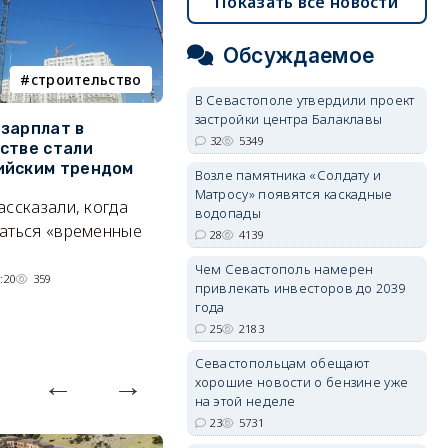
Показать все новости
Обсуждаемое
строительство
фотореп
В Севастополе утвердили проект
застройки центра Балаклавы
зарплат в
Тайный дворик на мысе
Г
32
5349
стве стали
Хрустальном: как найти
з
ийским трендом
место отдыха, о котором
м
Возле памятника «Солдату и
почти никто не знает
Матросу» появятся каскадные
ассказали, когда
А
водопады
Под стенами Галереи искусств
аться «временные
28
4139
прячутся руины храма,
Чем Севастополь намерен
гравийный сад и семейные
:20
359
привлекать инвесторов до 2039
качели.
года
06/08/2026 15:00
2572
25
2183
Севастопольцам обещают
хорошие новости о бензине уже
на этой неделе
23
5731