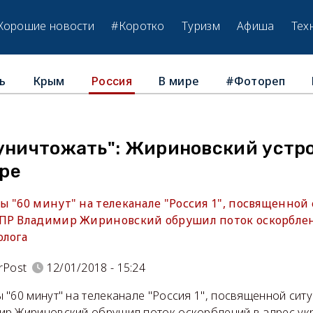
Хорошие новости
#Коротко
Туризм
Афиша
Тех
ь
Крым
В мире
#Фотореп
Россия
 уничтожать": Жириновский устр
ре
 "60 минут" на телеканале "Россия 1", посвященной
ПР Владимир Жириновский обрушил поток оскорблен
олога
rPost
12/01/2018 - 15:24
"60 минут" на телеканале "Россия 1", посвященной ситу
р Жириновский обрушил поток оскорблений в адрес ук