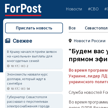
Новости
#СВО
#
Прислать новость
Все
Севастопол
Свежее
Новости России
"Будем вас
В Крыму начался приём заявок
на «школьные» выплаты для
прямом эфи
многодетных семей
10:17
0
2
Во время программы
Экономисты назвали курс
Украине, лидер ЛД
доллара, который ждут в
украинского полит
сентябре
10:17
0
54
Служба новостей Fo
Губернатор Севастополя
рассказал о перспективах
Во время программы 
электроснабжения города
лидер ЛДПР Владими