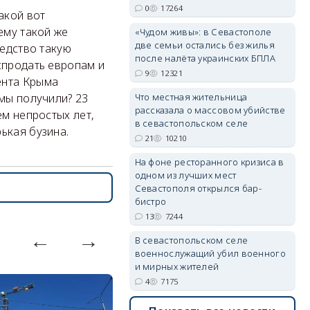
0
17264
акой вот
ему такой же
«Чудом живы»: в Севастополе
две семьи остались без жилья
ледство такую
после налёта украинских БПЛА
спродать европам и
erid: 2SDnjdvhGXG
9
12321
ента Крыма
Что местная жительница
мы получили? 23
рассказала о массовом убийстве
ем непростых лет,
в севастопольском селе
ькая бузина.
21
10210
На фоне ресторанного кризиса в
одном из лучших мест
Севастополя открылся бар-
бистро
13
7244
В севастопольском селе
военнослужащий убил военного
и мирных жителей
4
7175