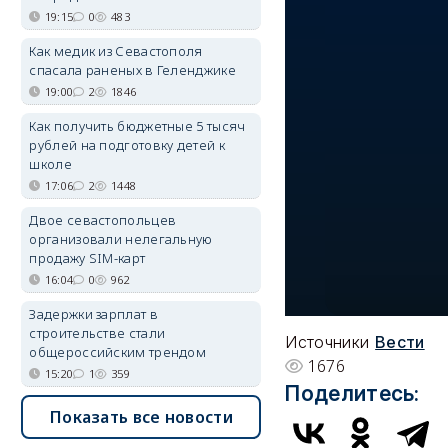
19:15
0
483
Как медик из Севастополя
спасала раненых в Геленджике
19:00
2
1846
Как получить бюджетные 5 тысяч
рублей на подготовку детей к
школе
17:06
2
1448
Двое севастопольцев
организовали нелегальную
продажу SIM-карт
16:04
0
962
Задержки зарплат в
строительстве стали
Источники
Вести
общероссийским трендом
1676
15:20
1
359
Поделитесь:
Показать все новости