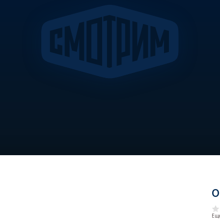
О
Еще