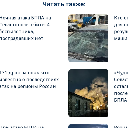
Читать также:
Ночная атака БПЛА на
Кто о
Севастополь: сбиты 4
для п
беспилотника,
резул
пострадавших нет
маши
131 дрон за ночь: что
«Чудо
известно о последствиях
Севас
атак на регионы России
остал
после
БПЛА
При атаке БПЛА на
Военн