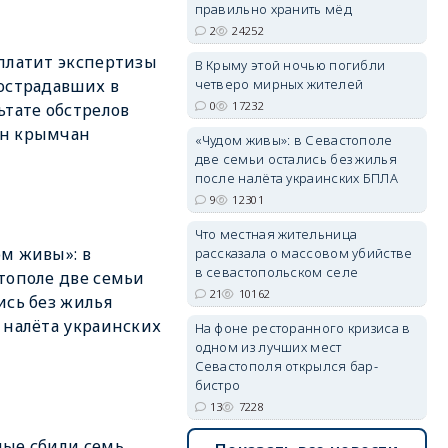
правильно хранить мёд
2
24252
платит экспертизы
В Крыму этой ночью погибли
четверо мирных жителей
острадавших в
erid: 2SDnjdvhGXG
0
17232
ьтате обстрелов
н крымчан
«Чудом живы»: в Севастополе
две семьи остались без жилья
после налёта украинских БПЛА
9
12301
Что местная жительница
м живы»: в
рассказала о массовом убийстве
в севастопольском селе
тополе две семьи
21
10162
ись без жилья
 налёта украинских
На фоне ресторанного кризиса в
одном из лучших мест
Севастополя открылся бар-
бистро
13
7228
ые сбили семь