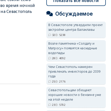
Показать все новости
во время ночной
 на Севастополь
Обсуждаемое
В Севастополе утвердили проект
застройки центра Балаклавы
32
5238
Возле памятника «Солдату и
Матросу» появятся каскадные
водопады
28
4092
Чем Севастополь намерен
привлекать инвесторов до 2039
года
25
2176
Севастопольцам обещают
хорошие новости о бензине уже
на этой неделе
23
5702