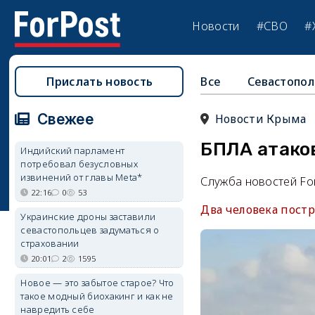
Новости
#СВО
#
Прислать новость
Все
Севастопол
Свежее
Новости Крыма
БПЛА атаков
Индийский парламент
потребовал безусловных
извинений от главы Meta*
Служба новостей Fo
22:16
0
53
Два человека постр
Украинские дроны заставили
севастопольцев задуматься о
страховании
20:01
2
1595
Новое — это забытое старое? Что
такое модный биохакинг и как не
навредить себе