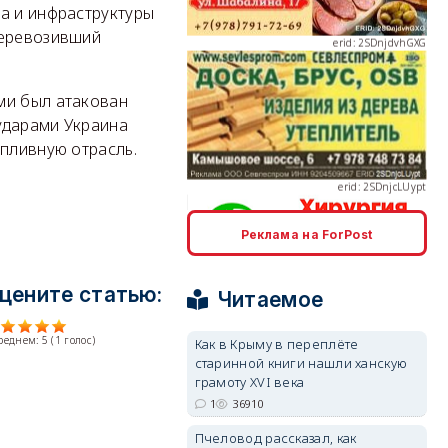
а и инфраструктуры
 перевозивший
ми был атакован
erid: 2SDnjcLUypt
ударами Украина
опливную отрасль.
Реклама на ForPost
erid: 2SDnjcrDNw6
цените статью:
Читаемое
среднем:
5
(
1
голос)
Как в Крыму в переплёте
старинной книги нашли ханскую
грамоту XVI века
erid: 2SDnjdPjgYS
1
36910
Пчеловод рассказал, как