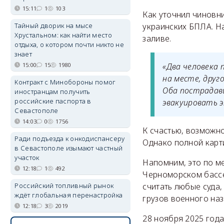
15:11
1
103
Как уточнил чиновн
Тайный дворик на мысе
украинских БПЛА. Н
Хрустальном: как найти место
заливе.
отдыха, о котором почти никто не
знает
15:00
15
1980
«Два человека 
на месте, друг
Контракт с Минобороны помог
Оба пострадавш
иностранцам получить
российские паспорта в
эвакуировать э
Севастополе
14:03
0
1756
К счастью, возможн
Ради подъезда к онкодиспансеру
Однако полной карт
в Севастополе изымают частный
участок
Напомним, это по ме
12:18
1
492
Черноморском басс
Российский топливный рынок
считать любые суда
ждёт глобальная перенастройка
грузов военного наз
12:18
3
2019
28 ноября 2025 год