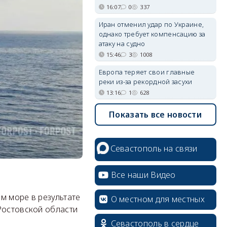
16:07
0
337
Иран отменил удар по Украине,
однако требует компенсацию за
атаку на судно
15:46
3
1008
Европа теряет свои главные
реки из-за рекордной засухи
13:16
1
628
Показать все новости
Севастополь на связи
Все наши Видео
м море в результате
О местном для местных
Ростовской области
Севастополь в сердце