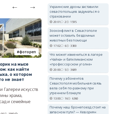
Украинские дроны заставили
севастопольцев задуматься о
страховании
20:01
2
1595
Зооконфликт в Севастополе
может оставить бездомных
животных без помощи
17:02
6
3300
фотореп
работа
Что может измениться в лагере
«Чайка» и батилиманском
«профессорском уголке»
орик на мысе
Где в Севастополе можно
М
ом: как найти
заработать 100 тысяч в
и
20:00
5
3689
ыха, о котором
месяц
ф
Почему у абонентов
то не знает
Б
Севастополя мобильная связь
А где — несоизмеримо меньше.
вела себя по-разному при
и Галереи искусств
«
06/08/2026 10:02
3624
утреннем блэкауте
уины храма,
«
13:00
16
6360
сад и семейные
пр
Почему наш бронепоезд стоит на
запасном пути? — Кеворкян
:00
1980