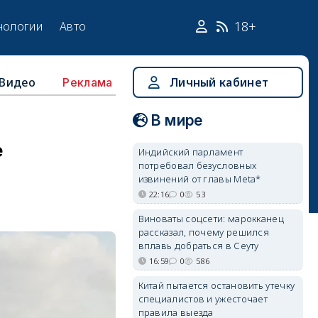
18+
нологии
Авто
Видео
Личный кабинет
Реклама
В мире
е
Индийский парламент
потребовал безусловных
извинений от главы Meta*
22:16
0
53
Виноваты соцсети: марокканец
рассказал, почему решился
вплавь добраться в Сеуту
16:59
0
586
Китай пытается остановить утечку
специалистов и ужесточает
правила выезда