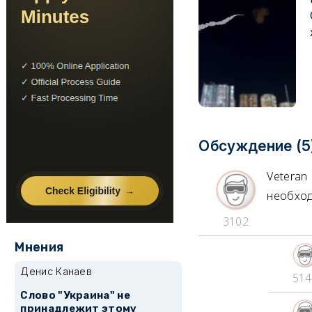
Обсуждение (5
Veteran
необход
3102
Мнения
Денис Канаев
514
Слово "Украина" не
принадлежит этому