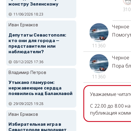
монстру Зеленскому
310
11/06/2026 18:23
Иван Ермаков
Черное
Помогут
Депутаты Севастополя:
кто они для города —
11360
представители или
наблюдатели?
Черное
03/12/2025 17:36
Пора бл
Владимир Петров
11360
Утыкано гламуром:
нержавеющие сердца
появились над Балаклавой
Уважаемые читате
29/09/2025 19:28
C 22.00 до 8.00 
публикация комм
Иван Ермаков
Избирательная игра в
Севастополе выполняет