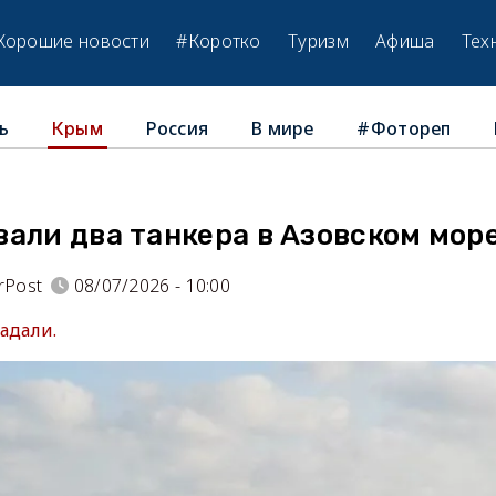
Хорошие новости
#Коротко
Туризм
Афиша
Тех
ь
Россия
В мире
#Фотореп
Крым
али два танкера в Азовском мор
rPost
08/07/2026 - 10:00
адали.