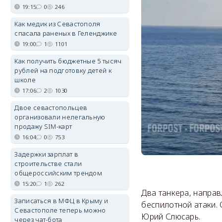
19:15
0
246
Как медик из Севастополя
спасала раненых в Геленджике
19:00
1
1101
Как получить бюджетные 5 тысяч
рублей на подготовку детей к
школе
17:06
2
1030
Двое севастопольцев
организовали нелегальную
продажу SIM-карт
16:04
0
753
Задержки зарплат в
строительстве стали
общероссийским трендом
15:20
1
262
Два танкера, направ
Записаться в МФЦ в Крыму и
беспилотной атаки.
Севастополе теперь можно
Юрий Слюсарь.
через чат-бота