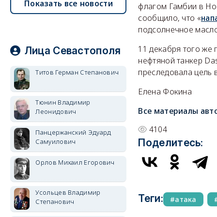
Показать все новости
флагом Гамбии в Но
сообщило, что «
нап
подсолнечное масло 
11 декабря того же
Лица Севастополя
нефтяной танкер Da
преследовала цель в
Титов Герман Степанович
Елена Фокина
Тюнин Владимир
Все материалы авт
Леонидович
4104
Панцержанский Эдуард
Поделитесь:
Самуилович
Орлов Михаил Егорович
Усольцев Владимир
Теги:
атака
Степанович