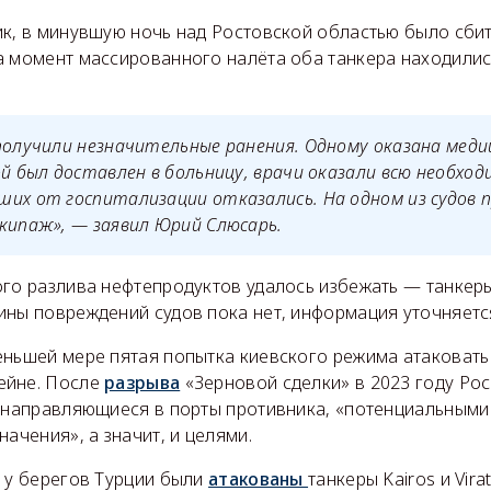
ик, в минувшую ночь над Ростовской областью было сби
а момент массированного налёта оба танкера находилис
получили незначительные ранения. Одному оказана мед
ой был доставлен в больницу, врачи оказали всю необхо
их от госпитализации отказались. На одном из судов 
кипаж», — заявил Юрий Слюсарь.
ого разлива нефтепродуктов удалось избежать — танкеры
ины повреждений судов пока нет, информация уточняетс
ньшей мере пятая попытка киевского режима атаковать 
ейне. После
разрыва
«Зерновой сделки» в 2023 году Рос
, направляющиеся в порты противника, «потенциальным
начения», а значит, и целями.
а у берегов Турции были
атакованы
танкеры Kairos и Vir