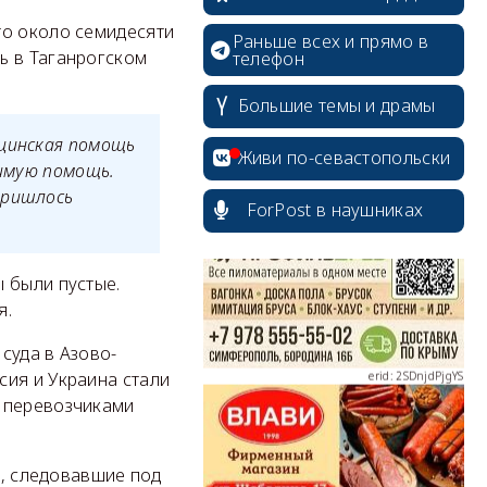
то около семидесяти
Раньше всех и прямо в
ь в Таганрогском
телефон
Большие темы и драмы
erid: 2SDnjcrDNw6
ицинская помощь
Живи по-севастопольски
димую помощь.
пришлось
ForPost в наушниках
 были пустые.
erid: 2SDnjdPjgYS
я.
суда в Азово-
сия и Украина стали
и перевозчиками
erid: 2SDnjdvhGXG
at, следовавшие под