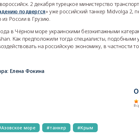
вороссийск. 2 декабря турецкое министерство транспорт
адению подвергся
» уже российский танкер Midvolga 2,
из России в Грузию.
 года в Чёрном море украинскими безэкипажными катера
shan. Как предположили тогда специалисты, подобными 
оздействовать на российскую экономику, в частности т
ора:
Елена Фокина
О
В 
Азовское море
танкер
Крым