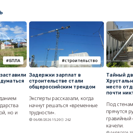
ь
БПЛА
строительство
 заставили
Задержки зарплат в
Тайный дв
адуматься
строительстве стали
Хрустальн
общероссийским трендом
место отд
почти ник
иданием
Эксперты рассказали, когда
Под стенам
ударства
начнут решаться «временные
прячутся р
й, но и
трудности».
гравийный 
06/08/2026 15:20
262
качели.
06/08/2026 15