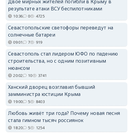
Двое мирных жителей погибли в Крыму в
результате атаки ВСУ беспилотниками
10:36
0
4725
Севастопольские светофоры переведут на
солнечные батареи
09:01
7
919
Севастополь стал лидером ЮФО по падению
строительства, но с одним позитивным
нюансом
20:02
10
3741
Ханский дворец возглавил бывший
замминистра юстиции Крыма
19:00
5
8403
Любовь живёт три года? Почему новая песня
стала гимном тысяч россиянок
18:20
5
1254