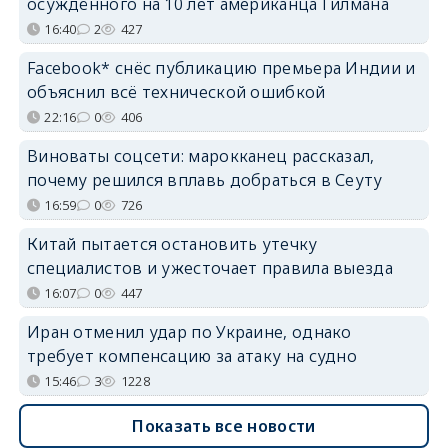
осуждённого на 10 лет американца Гилмана
16:40
2
427
Facebook* снёс публикацию премьера Индии и
объяснил всё технической ошибкой
22:16
0
406
Виноваты соцсети: марокканец рассказал,
почему решился вплавь добраться в Сеуту
16:59
0
726
Китай пытается остановить утечку
специалистов и ужесточает правила выезда
16:07
0
447
Иран отменил удар по Украине, однако
требует компенсацию за атаку на судно
15:46
3
1228
Показать все новости