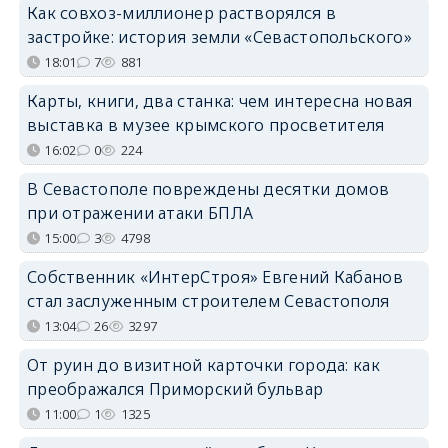
Как совхоз-миллионер растворялся в
застройке: история земли «Севастопольского»
18:01
7
881
Карты, книги, два станка: чем интересна новая
выставка в музее крымского просветителя
16:02
0
224
В Севастополе повреждены десятки домов
при отражении атаки БПЛА
15:00
3
4798
Собственник «ИнтерСтроя» Евгений Кабанов
стал заслуженным строителем Севастополя
13:04
26
3297
От руин до визитной карточки города: как
преображался Приморский бульвар
11:00
1
1325