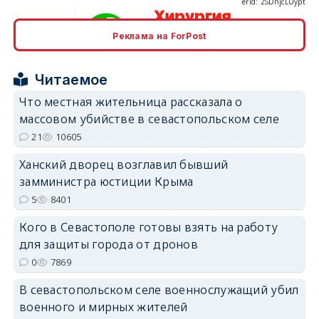
Реклама на ForPost
erid: 2SDnjcrDNw6
Читаемое
Что местная жительница рассказала о
массовом убийстве в севастопольском селе
21
10605
erid: 2SDnjdPjgYS
Ханский дворец возглавил бывший
замминистра юстиции Крыма
5
8401
Кого в Севастополе готовы взять на работу
для защиты города от дронов
0
7869
erid: 2SDnjdvhGXG
В севастопольском селе военнослужащий убил
военного и мирных жителей