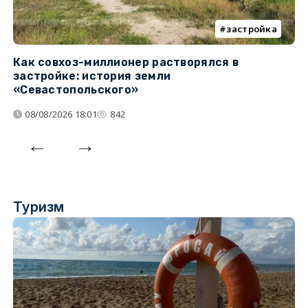
застройка
Как совхоз-миллионер растворялся в
К
застройке: история земли
н
«Севастопольского»
п
08/08/2026 18:01
842
Туризм