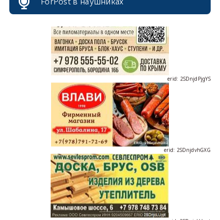
ForPost в наушниках
erid: 2SDnjdPjgYS
erid: 2SDnjdvhGXG
erid: 2SDnjcLUypt