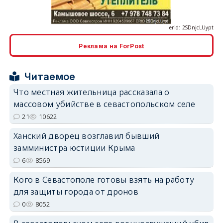
Реклама на ForPost
erid: 2SDnjcrDNw6
Читаемое
Что местная жительница рассказала о
массовом убийстве в севастопольском селе
21
10622
Ханский дворец возглавил бывший
erid: 2SDnjdPjgYS
замминистра юстиции Крыма
6
8569
Кого в Севастополе готовы взять на работу
для защиты города от дронов
0
8052
erid: 2SDnjdvhGXG