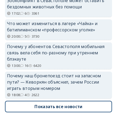
Зооконфликт в Севастополе может оставить
бездомных животных без помощи
17:02
6
3361
Что может измениться в лагере «Чайка» и
батилиманском «профессорском уголке»
20:00
5
3730
Почему у абонентов Севастополя мобильная
связь вела себя по-разному при утреннем
блэкауте
13:00
16
6420
Почему наш бронепоезд стоит на запасном
пути? — Кеворкян объяснил, зачем России
играть вторым номером
18:08
4
2622
Показать все новости