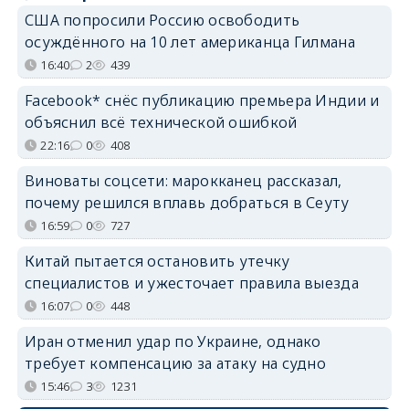
США попросили Россию освободить
осуждённого на 10 лет американца Гилмана
16:40
2
439
Facebook* снёс публикацию премьера Индии и
объяснил всё технической ошибкой
22:16
0
408
Виноваты соцсети: марокканец рассказал,
почему решился вплавь добраться в Сеуту
16:59
0
727
Китай пытается остановить утечку
специалистов и ужесточает правила выезда
16:07
0
448
Иран отменил удар по Украине, однако
требует компенсацию за атаку на судно
15:46
3
1231