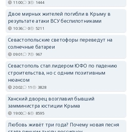
11:00
3
1444
Двое мирных жителей погибли в Крыму в
результате атаки ВСУ беспилотниками
10:36
0
5211
Севастопольские светофоры переведут на
солнечные батареи
09:01
7
967
Севастополь стал лидером ЮФО по падению
строительства, но с одним позитивным
нюансом
20:02
11
3828
Ханский дворец возглавил бывший
замминистра юстиции Крыма
19:00
6
8595
Любовь живёт три года? Почему новая песня
стала гимном тысяч россиянок