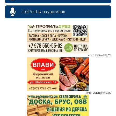
erid: 2SDnjcrDNw6
ForPost в наушниках
erid: 2SDnjdPjgYS
erid: 2SDnjdvhGXG
erid: 2SDnjcLUypt