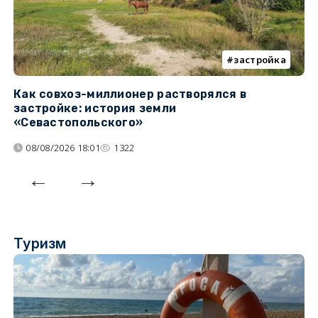
застройка
Как совхоз-миллионер растворялся в
К
застройке: история земли
н
«Севастопольского»
п
08/08/2026 18:01
1322
Туризм