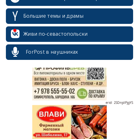
Большие темы и драмы
Живи по-севастопольски
erid: 2SDnjcrDNw6
ForPost в наушниках
erid: 2SDnjdPjgYS
erid: 2SDnjdvhGXG