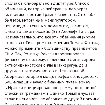
сползают к либеральной диктатуре. Список
обвинений, которые либералы и демократы
выдвигают против Трампа, известен. Он якобы
был эгоцентричным манипулятором,
непоследовательным демагогом, расистом,
в чем-то даже похожим (!) на Адольфа Гитлера.
Примечательно, что все эти обвинения (кроме
сходства с Гитлером), по мнению Томаса Франка,
можно применить к большинству президентов
США. Так, Рональд Рейган дерегулировал
финансовую систему, нелегально финансировал
антисандинистские силы в Никарагуа, да и
других антикоммунистов в Центральной
Америке, подорвал мощь профсоюзов. Джордж
Буш-младший начал обманным путем войну
в Ираке и инициировал программу поголовной
слежки за гражданами. Однако Трамп внушает
страх и ненависть по абсолютно другой причине.
Он стал символом «старой Америки» и всего