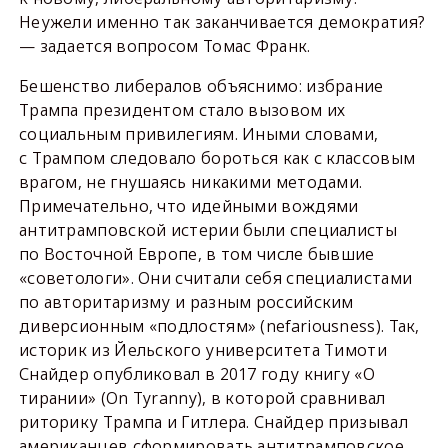
Неужели именно так заканчивается демократия?
— задается вопросом Томас Франк.
Бешенство либералов объяснимо: избрание
Трампа президентом стало вызовом их
социальным привилегиям. Иными словами,
с Трампом следовало бороться как с классовым
врагом, не гнушаясь никакими методами.
Примечательно, что идейными вождями
антитрамповской истерии были специалисты
по Восточной Европе, в том числе бывшие
«советологи». Они считали себя специалистами
по авторитаризму и разным российским
диверсионным «подлостям» (nefariousness). Так,
историк из Йельского университета Тимоти
Снайдер опубликовал в 2017 году книгу «О
тирании» (On Tyranny), в которой сравнивал
риторику Трампа и Гитлера. Снайдер призывал
американцев сформировать антитрамповское