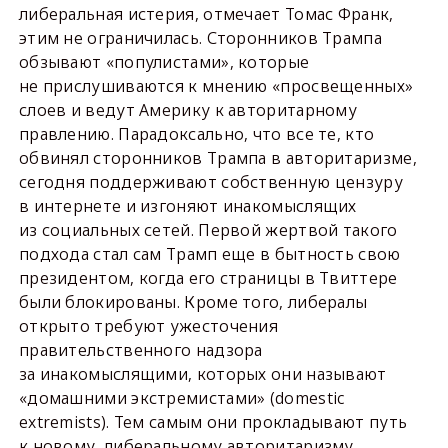
либеральная истерия, отмечает Томас Франк,
этим не ограничилась. Сторонников Трампа
обзывают «популистами», которые
не прислушиваются к мнению «просвещенных»
слоев и ведут Америку к авторитарному
правлению. Парадоксально, что все те, кто
обвинял сторонников Трампа в авторитаризме,
сегодня поддерживают собственную цензуру
в интернете и изгоняют инакомыслящих
из социальных сетей. Первой жертвой такого
подхода стал сам Трамп еще в бытность свою
президентом, когда его страницы в Твиттере
были блокированы. Кроме того, либералы
открыто требуют ужесточения
правительственного надзора
за инакомыслящими, которых они называют
«домашними экстремистами» (domestic
extremists). Тем самым они прокладывают путь
к новому, либеральному авторитаризму.