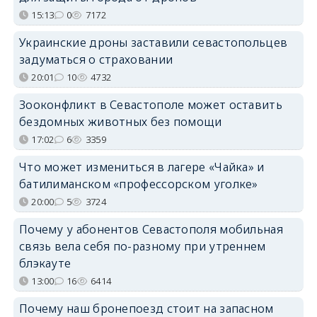
15:13
0
7172
Украинские дроны заставили севастопольцев
задуматься о страховании
20:01
10
4732
Зооконфликт в Севастополе может оставить
бездомных животных без помощи
17:02
6
3359
Что может измениться в лагере «Чайка» и
батилиманском «профессорском уголке»
20:00
5
3724
Почему у абонентов Севастополя мобильная
связь вела себя по-разному при утреннем
блэкауте
13:00
16
6414
Почему наш бронепоезд стоит на запасном