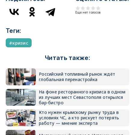
Еще нет голосов
Теги:
кризис
Читать также:
Российский топливный рынок ждёт
глобальная перенастройка
На фоне ресторанного кризиса в одном
из лучших мест Севастополя открылся
бар-бистро
Кто нужен крымскому рынку труда в
условиях ЧС, а кто рискует потерять
работу — мнение эксперта