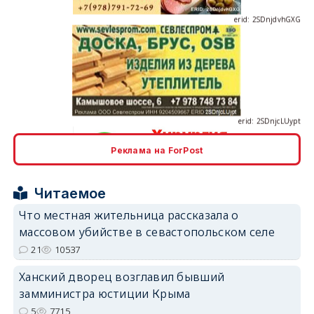
erid: 2SDnjcLUypt
Реклама на ForPost
erid: 2SDnjcrDNw6
Читаемое
Что местная жительница рассказала о
массовом убийстве в севастопольском селе
21
10537
Ханский дворец возглавил бывший
erid: 2SDnjdPjgYS
замминистра юстиции Крыма
5
7715