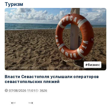
Туризм
бизнес
Власти Севастополя услышали операторов
П
севастопольских пляжей
о
07/08/2026 11:01
3626