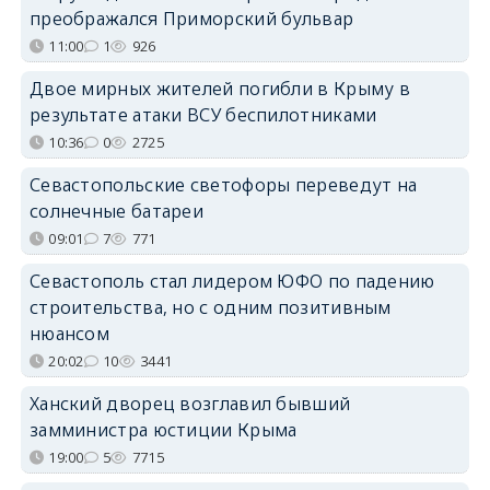
преображался Приморский бульвар
11:00
1
926
Двое мирных жителей погибли в Крыму в
результате атаки ВСУ беспилотниками
10:36
0
2725
Севастопольские светофоры переведут на
солнечные батареи
09:01
7
771
Севастополь стал лидером ЮФО по падению
строительства, но с одним позитивным
нюансом
20:02
10
3441
Ханский дворец возглавил бывший
замминистра юстиции Крыма
19:00
5
7715