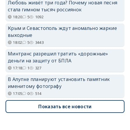
Любовь живёт три года? Почему новая песня
стала гимном тысяч россиянок
18:20
5
1092
Крым и Севастополь ждут аномально жаркие
выходные
18:02
5
3443
Минтранс разрешил тратить «дорожные»
деньги на защиту от БПЛА
17:18
1
327
В Алупке планируют установить памятник
именитому фотографу
17:05
0
514
Показать все новости