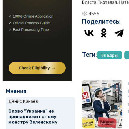
Власта Пидпалая, Нат
4555
Поделитесь:
Теги:
кадры
Мнения
Денис Канаев
Слово "Украина" не
принадлежит этому
монстру Зеленскому