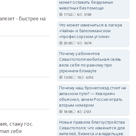
может оставить бездомных
животных без помощи
17:02
6
3169
алезет - быстрее на
Что может измениться в лагере
«Чайка» и батилиманском
«профессорском уголке»
20:00
5
3674
Почему у абонентов
Севастополя мобильная связь
вела себя по-разному при
утреннем блэкауте
13:00
16
6316
Почему наш бронепоезд стоит на
запасном пути? — Кеворкян
объяснил, зачем России играть
вторым номером
18:08
4
2551
Новые правила благоустройства
я, стажу гос.
Севастополя: что изменится для
упил себе
жителей, бизнеса и владельцев