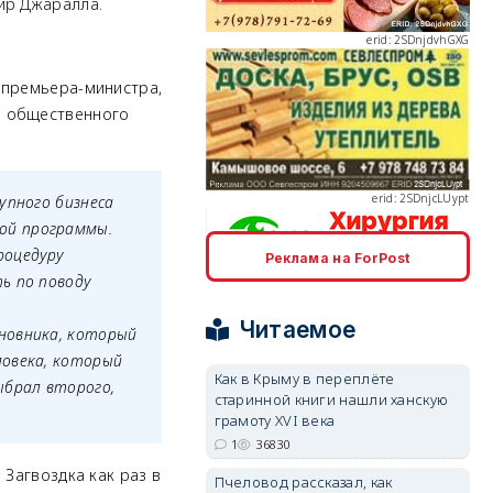
ир Джаралла.
-премьера-министра,
ь общественного
erid: 2SDnjcLUypt
упного бизнеса
ой программы.
роцедуру
Реклама на ForPost
ь по поводу
erid: 2SDnjcrDNw6
Читаемое
новника, который
ловека, который
Как в Крыму в переплёте
ыбрал второго,
старинной книги нашли ханскую
грамоту XVI века
erid: 2SDnjdPjgYS
1
36830
 Загвоздка как раз в
Пчеловод рассказал, как