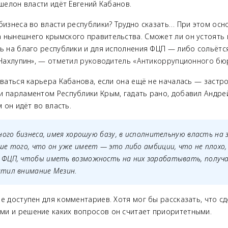
эшелон власти идёт Евгений Кабанов.
бизнеса во власти республики? Трудно сказать… При этом осн
 нынешнего крымского правительства. Сможет ли он устоять в
ть на благо республики и для исполнения ФЦП
—
либо сольётс
 Нахлупин»,
— отметил руководитель «Антикоррупционного бю
иваться карьера Кабанова, если она ещё не началась — застр
и парламентом Республики Крым, гадать рано, добавил Андрей
м он идёт во власть.
ного бизнеса, имея хорошую базу, в исполнительную власть на
ше того, что он уже имеет
—
это либо амбиции, что не плохо,
ФЦП, чтобы иметь возможность на них зарабатывать, получа
тил внимание Мезин.
е доступен для комментариев. Хотя мог бы рассказать, что с
и и решение каких вопросов он считает приоритетными.