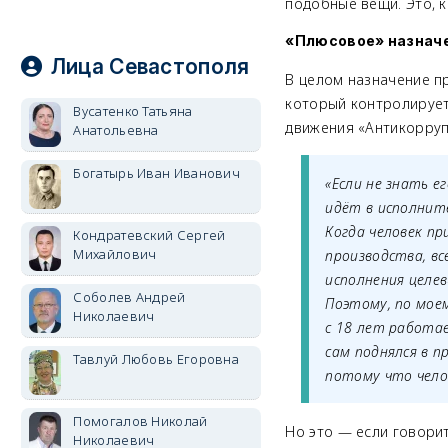
подобные вещи. Это, 
«Плюсовое» назначе
Лица Севастополя
В целом назначение п
который контролируе
Вусатенко Татьяна
движения «Антикорруп
Анатольевна
Богатырь Иван Иванович
«Если не знать е
идёт в исполнит
Когда человек п
Кондратевский Сергей
Михайлович
производства, вс
исполнения целев
Соболев Андрей
Поэтому, по мое
Николаевич
с 18 лет работае
сам поднялся в п
Тавлуй Любовь Егоровна
потому что челов
Помогалов Николай
Но это
—
если говорит
Николаевич