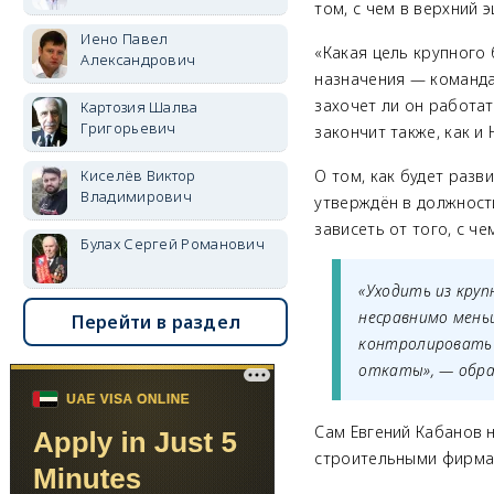
том, с чем в верхний 
Иено Павел
«Какая цель крупного 
Александрович
назначения
—
команда
захочет ли он работа
Картозия Шалва
Григорьевич
закончит также, как и
Киселёв Виктор
О том, как будет разв
Владимирович
утверждён в должност
зависеть от того, с че
Булах Сергей Романович
«Уходить из круп
несравнимо мень
Перейти в раздел
контролировать 
откаты»,
—
обра
Сам Евгений Кабанов н
строительными фирмам