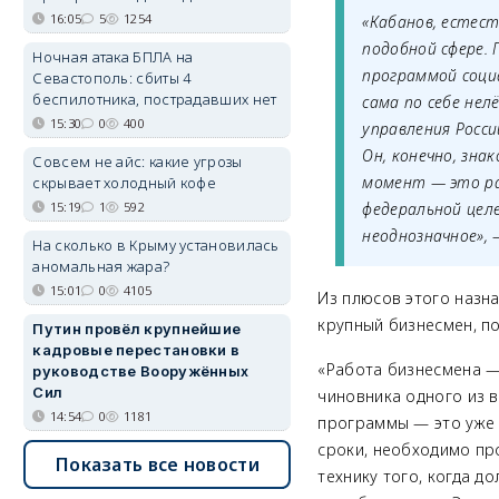
16:05
5
1254
«Кабанов, естес
подобной сфере. 
Ночная атака БПЛА на
программой соци
Севастополь: сбиты 4
беспилотника, пострадавших нет
сама по себе нел
15:30
0
400
управления Росси
Он, конечно, зна
Совсем не айс: какие угрозы
момент
—
это ра
скрывает холодный кофе
15:19
1
592
федеральной цел
неоднозначное»,
На сколько в Крыму установилась
аномальная жара?
15:01
0
4105
Из плюсов этого назна
крупный бизнесмен, по
Путин провёл крупнейшие
кадровые перестановки в
«Работа бизнесмена
руководстве Вооружённых
Сил
чиновника одного из 
14:54
0
1181
программы
—
это уже
сроки, необходимо пр
Показать все новости
технику того, когда 