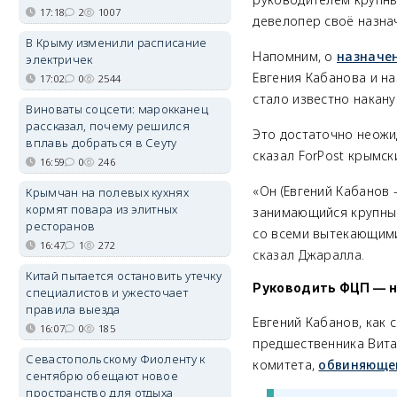
17:18
2
1007
девелопер своё назна
В Крыму изменили расписание
Напомним, о
назначе
электричек
Евгения Кабанова и н
17:02
0
2544
стало известно накану
Виноваты соцсети: марокканец
рассказал, почему решился
Это достаточно неожи
вплавь добраться в Сеуту
сказал ForPost крымс
16:59
0
246
«Он (
Евгений Кабанов
Крымчан на полевых кухнях
кормят повара из элитных
занимающийся крупным
ресторанов
со всеми вытекающи
16:47
1
272
сказал Джаралла.
Китай пытается остановить утечку
Руководить ФЦП
—
н
специалистов и ужесточает
правила выезда
Евгений Кабанов, как 
16:07
0
185
предшественника Вита
Севастопольскому Фиоленту к
комитета,
обвиняющег
сентябрю обещают новое
пространство для отдыха