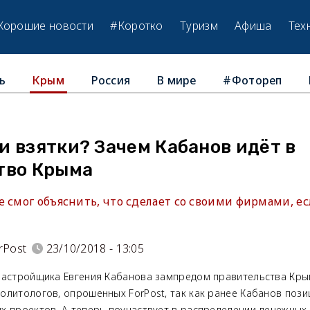
Хорошие новости
#Коротко
Туризм
Афиша
Тех
ь
Россия
В мире
#Фотореп
Крым
 взятки? Зачем Кабанов идёт в
тво Крыма
е смог объяснить, что сделает со своими фирмами, е
rPost
23/10/2018 - 13:05
застройщика Евгения Кабанова зампредом правительства Кры
олитологов, опрошенных ForPost, так как ранее Кабанов поз
х проектов. А теперь поучаствует в распределении денежных