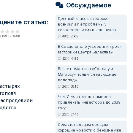
Обсуждаемое
Десятый класс с отбором:
цените статью:
возникли ли проблемы у
севастопольских школьников
 нет голосов
48
2508
В Севастополе утвердили проект
застройки центра Балаклавы
32
4485
Возле памятника «Солдату и
Матросу» появятся каскадные
водопады
астырях
26
3215
тополя
Чем Севастополь намерен
распределили
привлекать инвесторов до 2039
одство
года
25
2146
Севастопольцам обещают
хорошие новости о бензине уже