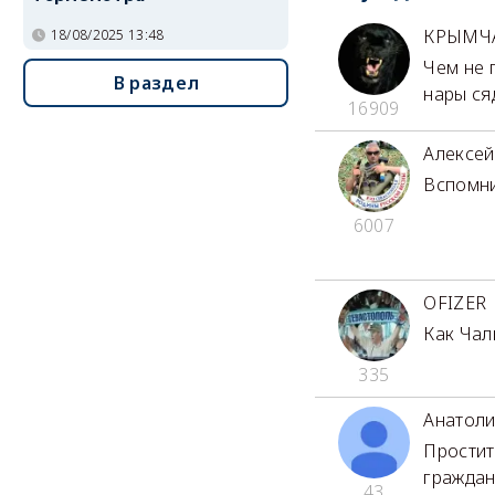
КРЫМЧ
18/08/2025 13:48
Чем не 
В раздел
нары сяд
16909
Алексей
Вспомни
6007
OFIZER
Как Чал
335
Анатоли
Простит
граждан
43