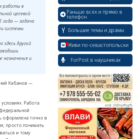
м работы в
Раньше всех и прямо в
льной целевой
телефон
2 года
—
задача
ами системы
Большие темы и драмы
erid: 2SDnjcrDNw6
о здесь другой
Живи по-севастопольски
ководишь
е назначение и
ForPost в наушниках
ений Кабанов
—
erid: 2SDnjdPjgYS
 условиях. Работа
 федеральной
ть оформлена точно в
ле, просто понимать
erid: 2SDnjdvhGXG
ваться и тому