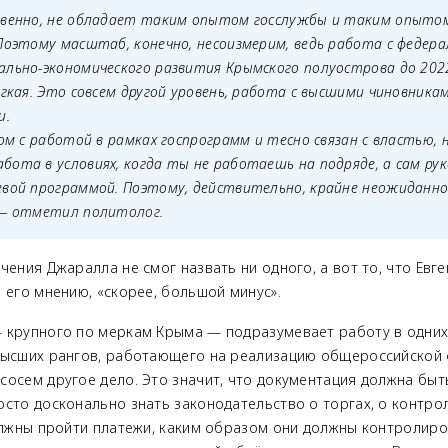
твенно, не обладает таким опытом госслужбы и таким опыто
Поэтому масштаб, конечно, несоизмерим, ведь работа с федера
ально-экономического развития Крымского полуострова до 202
ёгкая. Это совсем другой уровень, работа с высшими чиновник
и.
ком с работой в рамках госпрограмм и тесно связан с властью, н
бота в условиях, когда ты не работаешь на подряде, а сам ру
евой программой. Поэтому, действительно, крайне неожиданно
— отметил политолог.
чения Джаралла не смог назвать ни одного, а вот то, что Евг
 его мнению, «скорее, большой минус».
—
крупного по меркам Крыма
—
подразумевает работу в одних
высших рангов, работающего на реализацию общероссийской
 сосем другое дело. Это значит, что документация должна бы
осто досконально знать законодательство о торгах, о контро
должны пройти платежи, каким образом они должны контролиро