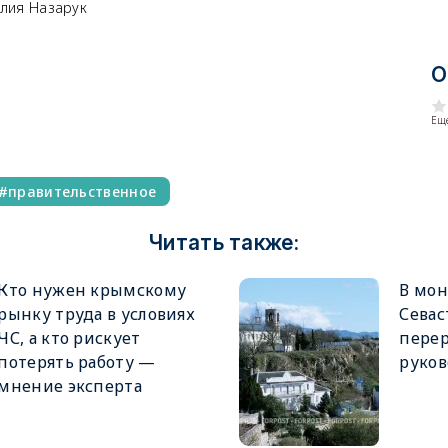
алия Назарук
О
Еще
правительственное
Читать также:
Кто нужен крымскому
В мон
рынку труда в условиях
Севас
ЧС, а кто рискует
пере
потерять работу —
руков
мнение эксперта