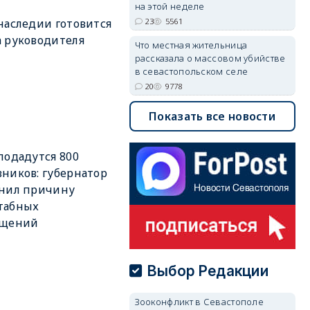
на этой неделе
23
5561
наследии готовится
 руководителя
Что местная жительница
рассказала о массовом убийстве
в севастопольском селе
20
9778
Показать все новости
подадутся 800
ников: губернатор
снил причину
табных
ащений
Выбор Редакции
Зооконфликт в Севастополе