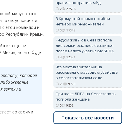
правильно хранить мёд
2
23596
овной минус этого
В Крыму этой ночью погибли
 таких условиях и
четверо мирных жителей
я с этой командой и
erid: 2SDnjdvhGXG
0
17048
ро Республики Крым»
.
«Чудом живы»: в Севастополе
две семьи остались без жилья
ойщик ещё не
после налёта украинских БПЛА
 Мезин, но это будет
9
12091
Что местная жительница
рассказала о массовом убийстве
 зарплату, которая
в севастопольском селе
 либо желание
20
9778
я взятки и
При атаке БПЛА на Севастополь
погибла женщина
0
9502
делает со своими
Показать все новости