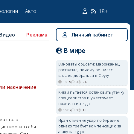
18+
нологии
Авто
Видео
Личный кабинет
Реклама
В мире
Виноваты соцсети: марокканец
рассказал, почему решился
вплавь добраться в Сеуту
16:59
0
246
сли назначение
Китай пытается остановить утечку
специалистов и ужесточает
правила выезда
16:07
0
185
ма стало
Иран отменил удар по Украине,
однако требует компенсацию за
иционировал себя
атаку на судно
 потоков. Сам