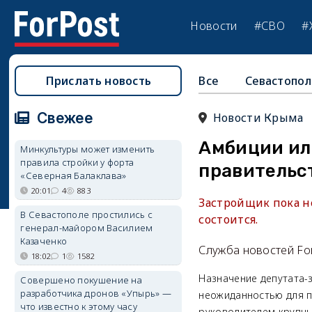
Новости
#СВО
#
Прислать новость
Все
Севастопол
Свежее
Новости Крыма
Амбиции или
Минкультуры может изменить
правила стройки у форта
правительс
«Северная Балаклава»
20:01
4
883
Застройщик пока н
В Севастополе простились с
состоится.
генерал-майором Василием
Казаченко
Служба новостей Fo
18:02
1
1582
Назначение депутата-
Совершено покушение на
разработчика дронов «Упырь» —
неожиданностью для п
что известно к этому часу
руководителем крупны