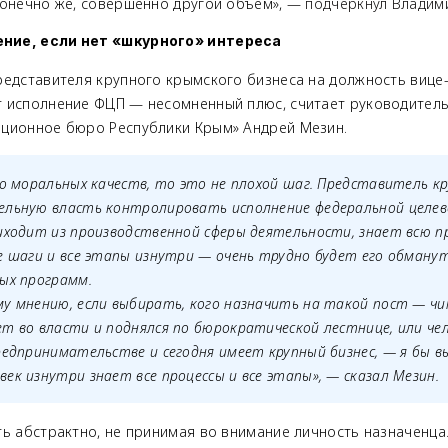
конечно же, совершенно другой объём»,
— подчеркнул Владим
ние, если нет «шкурного» интереса
редставителя крупного крымского бизнеса на должность вице
т исполнение ФЦП
—
несомненный плюс, считает руководител
ционное бюро Республики Крым» Андрей Мезин.
го моральных качеств, то это не плохой шаг. Представитель кр
ельную власть контролировать исполнение федеральной целев
риходит из производственной сферы деятельности, знает всю п
е шаги и все этапы изнутри
—
очень трудно будет его обманут
ых программ.
му мнению, если выбирать, кого назначить на такой пост
—
чи
т во власти и поднялся по бюрократической лестнице, или че
редпринимательстве и сегодня имеет крупный бизнес,
—
я бы в
ек изнутри знает все процессы и все этапы»,
—
сказал Мезин.
ь абстрактно, не принимая во внимание личность назначенца.