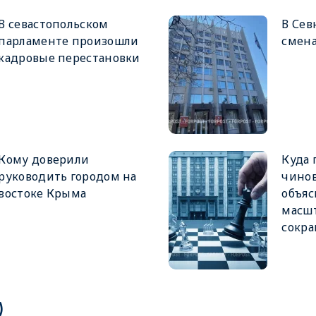
В севастопольском
В Сев
парламенте произошли
смена
кадровые перестановки
Кому доверили
Куда 
руководить городом на
чинов
востоке Крыма
объя
масш
сокр
)