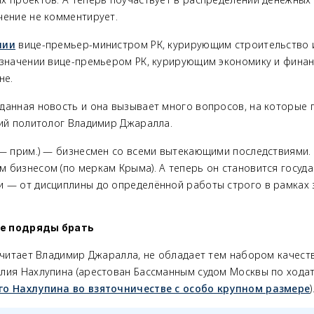
чение не комментирует.
нии
вице-премьер-министром РК, курирующим строительство и
азначении вице-премьером РК, курирующим экономику и финан
не.
данная новость и она вызывает много вопросов, на которые п
кий политолог Владимир Джаралла.
—
прим.
)
—
бизнесмен со всеми вытекающими последствиями. 
 бизнесом (по меркам Крыма). А теперь он становится госу
ми
—
от дисциплины до определённой работы строго в рамках 
е подряды брать
считает Владимир Джаралла, не обладает тем набором качеств
лия Нахлупина (арестован Бассманным судом Москвы по хода
о Нахлупина во взяточничестве с особо крупном размере
)