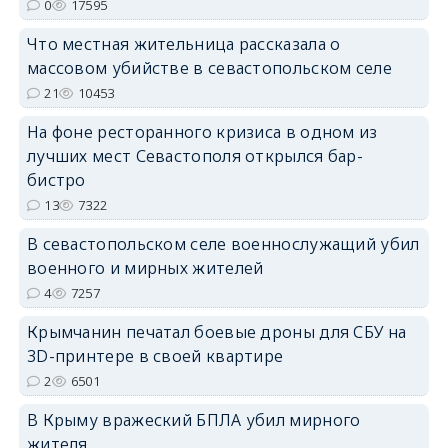
0
17595
erid: 2SDnjdPjgYS
Что местная жительница рассказала о
массовом убийстве в севастопольском селе
21
10453
На фоне ресторанного кризиса в одном из
лучших мест Севастополя открылся бар-
erid: 2SDnjdvhGXG
бистро
13
7322
В севастопольском селе военнослужащий убил
военного и мирных жителей
4
7257
Крымчанин печатал боевые дроны для СБУ на
3D-принтере в своей квартире
2
6501
В Крыму вражеский БПЛА убил мирного
жителя