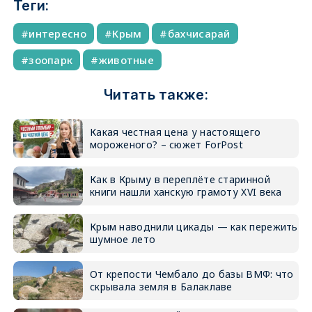
Теги:
интересно
Крым
бахчисарай
зоопарк
животные
Читать также:
Какая честная цена у настоящего
мороженого? – сюжет ForPost
Как в Крыму в переплёте старинной
книги нашли ханскую грамоту XVI века
Крым наводнили цикады — как пережить
шумное лето
От крепости Чембало до базы ВМФ: что
скрывала земля в Балаклаве