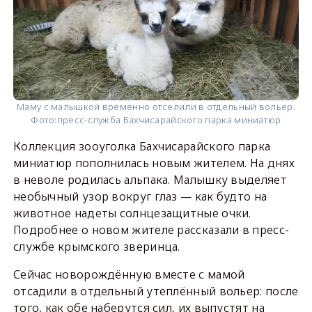
Маму с малышкой временно отселили в отдельный вольер.
Фото:
пресс-служба Бахчисарайского парка миниатюр
Коллекция зооуголка Бахчисарайского парка
миниатюр пополнилась новым жителем. На днях
в неволе родилась альпака. Малышку выделяет
необычный узор вокруг глаз — как будто на
животное надеты солнцезащитные очки.
Подробнее о новом жителе рассказали в пресс-
службе крымского зверинца.
Сейчас новорождённую вместе с мамой
отсадили в отдельный утеплённый вольер: после
того, как обе наберутся сил, их выпустят на