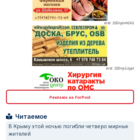
erid: 2SDnjdvhGXG
erid: 2SDnjcLUypt
Реклама на ForPost
erid: 2SDnjcrDNw6
Читаемое
В Крыму этой ночью погибли четверо мирных
жителей