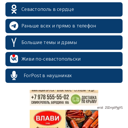
Севастополь в сердце
Раньше всех и прямо в телефон
Большие темы и драмы
erid: 2SDnjcrDNw6
Живи по-севастопольски
ForPost в наушниках
erid: 2SDnjdPjgYS