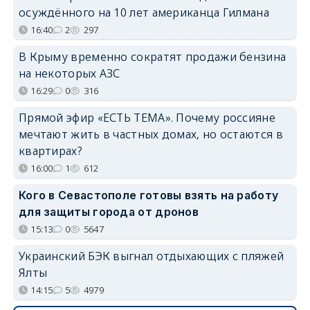
осуждённого на 10 лет американца Гилмана
16:40
2
297
В Крыму временно сократят продажи бензина
на некоторых АЗС
16:29
0
316
Прямой эфир «ЕСТЬ ТЕМА». Почему россияне
мечтают жить в частных домах, но остаются в
квартирах?
16:00
1
612
Кого в Севастополе готовы взять на работу
для защиты города от дронов
15:13
0
5647
Украинский БЭК выгнал отдыхающих с пляжей
Ялты
14:15
5
4979