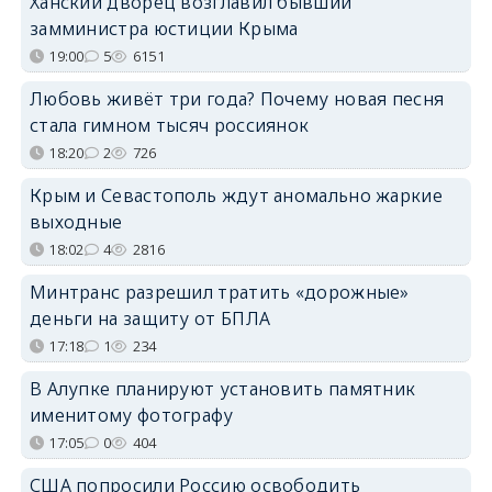
Ханский дворец возглавил бывший
замминистра юстиции Крыма
19:00
5
6151
Любовь живёт три года? Почему новая песня
стала гимном тысяч россиянок
18:20
2
726
Крым и Севастополь ждут аномально жаркие
выходные
18:02
4
2816
Минтранс разрешил тратить «дорожные»
деньги на защиту от БПЛА
17:18
1
234
В Алупке планируют установить памятник
именитому фотографу
17:05
0
404
США попросили Россию освободить