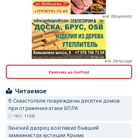
erid: 2SDnjcLUypt
Реклама на ForPost
erid: 2SDnjcrDNw6
Читаемое
В Севастополе повреждены десятки домов
при отражении атаки БПЛА
16
11032
erid: 2SDnjdPjgYS
Ханский дворец возглавил бывший
замминистра юстиции Крыма