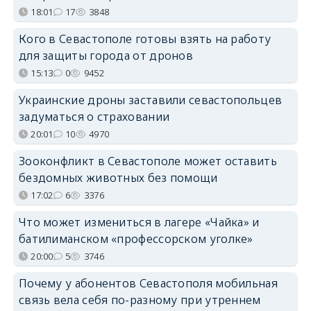
18:01
17
3848
Кого в Севастополе готовы взять на работу
для защиты города от дронов
15:13
0
9452
Украинские дроны заставили севастопольцев
задуматься о страховании
20:01
10
4970
Зооконфликт в Севастополе может оставить
бездомных животных без помощи
17:02
6
3376
Что может измениться в лагере «Чайка» и
батилиманском «профессорском уголке»
20:00
5
3746
Почему у абонентов Севастополя мобильная
связь вела себя по-разному при утреннем