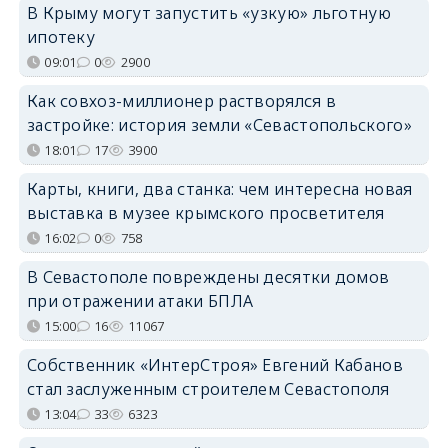
В Крыму могут запустить «узкую» льготную
ипотеку
09:01
0
2900
Как совхоз-миллионер растворялся в
застройке: история земли «Севастопольского»
18:01
17
3900
Карты, книги, два станка: чем интересна новая
выставка в музее крымского просветителя
16:02
0
758
В Севастополе повреждены десятки домов
при отражении атаки БПЛА
15:00
16
11067
Собственник «ИнтерСтроя» Евгений Кабанов
стал заслуженным строителем Севастополя
13:04
33
6323