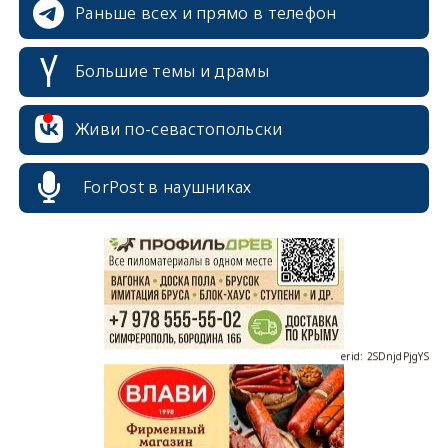
Раньше всех и прямо в телефон
Большие темы и драмы
erid: 2SDnjcrDNw6
Живи по-севастопольски
ForPost в наушниках
erid: 2SDnjdPjgYS
erid: 2SDnjdvhGXG