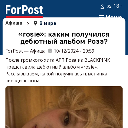
18+
Меню
›
Афиша
В мире
«rosie»: каким получился
дебютный альбом Розэ?
ForPost — Афиша
10/12/2024 - 20:59
После громкого хита APT Розэ из BLACKPINK
представила дебютный альбом «rosie».
Рассказываем, какой получилась пластинка
звезды к-попа