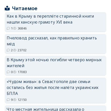
Читаемое
Как в Крыму в переплёте старинной книги
нашли ханскую грамоту XVI века
1
36846
erid: 2SDnjdPjgYS
Пчеловод рассказал, как правильно хранить
мёд
2
23702
В Крыму этой ночью погибли четверо мирных
жителей
erid: 2SDnjdvhGXG
0
17083
«Чудом живы»: в Севастополе две семьи
остались без жилья после налёта украинских
БПЛА
9
12150
Что местная жительница рассказала о