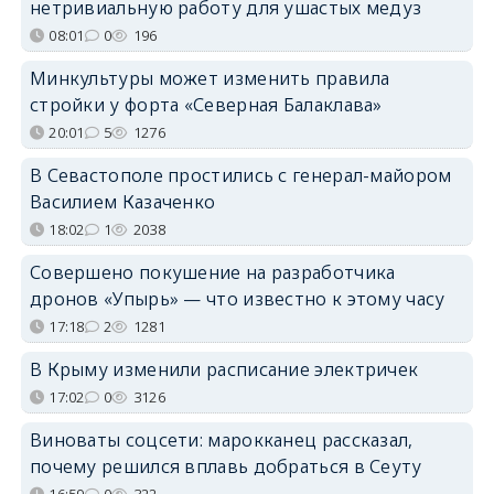
нетривиальную работу для ушастых медуз
08:01
0
196
Минкультуры может изменить правила
стройки у форта «Северная Балаклава»
20:01
5
1276
В Севастополе простились с генерал-майором
Василием Казаченко
18:02
1
2038
Совершено покушение на разработчика
дронов «Упырь» — что известно к этому часу
17:18
2
1281
В Крыму изменили расписание электричек
17:02
0
3126
Виноваты соцсети: марокканец рассказал,
почему решился вплавь добраться в Сеуту
16:59
0
322