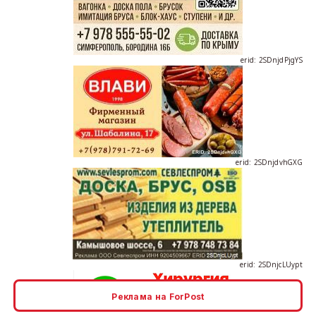
erid: 2SDnjdPjgYS
erid: 2SDnjdvhGXG
erid: 2SDnjcLUypt
Реклама на ForPost
erid: 2SDnjcrDNw6