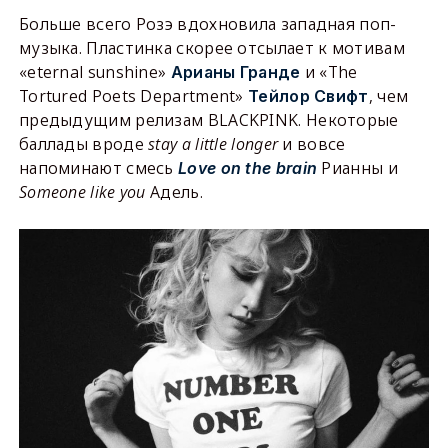
Больше всего Розэ вдохновила западная поп-
музыка. Пластинка скорее отсылает к мотивам
«eternal sunshine»
и «The
Арианы Гранде
Tortured Poets Department»
, чем
Тейлор Свифт
предыдущим релизам BLACKPINK. Некоторые
баллады вроде
stay a little longer
и вовсе
напоминают смесь
Рианны и
Love on the brain
Someone like you
Адель.