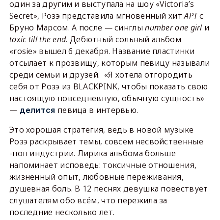
один за другим и выступала на шоу «Victoria’s
Secret», Розэ представила мгновенный хит
APT
с
Бруно Марсом. А после — синглы
number one girl
и
toxic till the end
. Дебютный сольный альбом
«rosie» вышел 6 декабря. Название пластинки
отсылает к прозвищу, которым певицу называли
среди семьи и друзей. «Я хотела отгородить
себя от Розэ из BLACKPINK, чтобы показать свою
настоящую повседневную, обычную сущность»
—
певица в интервью.
делится
Это хорошая стратегия, ведь в новой музыке
Розэ раскрывает темы, совсем несвойственные
-поп индустрии. Лирика альбома больше
напоминает исповедь: токсичные отношения,
жизненный опыт, любовные переживания,
душевная боль. В 12 песнях девушка повествует
слушателям обо всём, что пережила за
последние несколько лет.