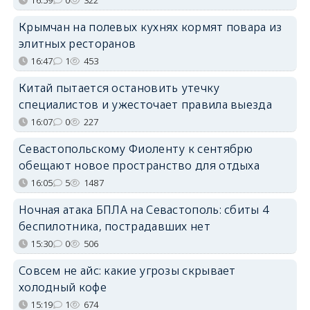
Крымчан на полевых кухнях кормят повара из
элитных ресторанов
16:47
1
453
Китай пытается остановить утечку
специалистов и ужесточает правила выезда
16:07
0
227
Севастопольскому Фиоленту к сентябрю
обещают новое пространство для отдыха
16:05
5
1487
Ночная атака БПЛА на Севастополь: сбиты 4
беспилотника, пострадавших нет
15:30
0
506
Совсем не айс: какие угрозы скрывает
холодный кофе
15:19
1
674