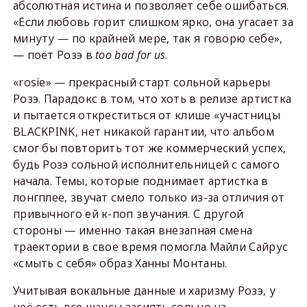
абсолютная истина и позволяет себе ошибаться.
«Если любовь горит слишком ярко, она угасает за
минуту — по крайней мере, так я говорю себе»,
— поёт Розэ в
too bad for us
.
«rosie» — прекрасный старт сольной карьеры
Розэ. Парадокс в том, что хоть в релизе артистка
и пытается откреститься от клише «участницы
BLACKPINK, нет никакой гарантии, что альбом
смог бы повторить тот же коммерческий успех,
будь Розэ сольной исполнительницей с самого
начала. Темы, которые поднимает артистка в
лонгплее, звучат смело только из-за отличия от
привычного ей к-поп звучания. С другой
стороны — именно такая внезапная смена
траектории в свое время помогла Майли Сайрус
«смыть с себя» образ Ханны Монтаны.
Учитывая вокальные данные и харизму Розэ, у
неё есть все шансы засиять сольно на