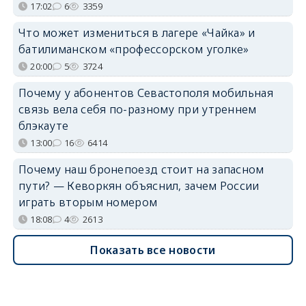
17:02
6
3359
Что может измениться в лагере «Чайка» и
батилиманском «профессорском уголке»
20:00
5
3724
Почему у абонентов Севастополя мобильная
связь вела себя по-разному при утреннем
блэкауте
13:00
16
6414
Почему наш бронепоезд стоит на запасном
пути? — Кеворкян объяснил, зачем России
играть вторым номером
18:08
4
2613
Показать все новости