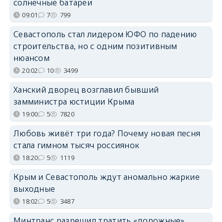
солнечные батареи
09:01
7
799
Севастополь стал лидером ЮФО по падению
строительства, но с одним позитивным
нюансом
20:02
10
3499
Ханский дворец возглавил бывший
замминистра юстиции Крыма
19:00
5
7820
Любовь живёт три года? Почему новая песня
стала гимном тысяч россиянок
18:20
5
1119
Крым и Севастополь ждут аномально жаркие
выходные
18:02
5
3487
Минтранс разрешил тратить «дорожные»