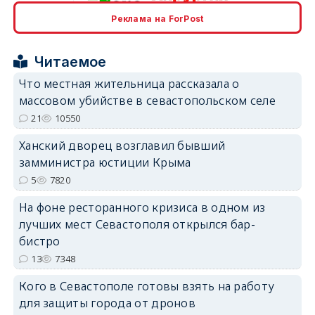
Реклама на ForPost
erid: 2SDnjcrDNw6
Читаемое
Что местная жительница рассказала о
массовом убийстве в севастопольском селе
21
10550
erid: 2SDnjdPjgYS
Ханский дворец возглавил бывший
замминистра юстиции Крыма
5
7820
На фоне ресторанного кризиса в одном из
лучших мест Севастополя открылся бар-
erid: 2SDnjdvhGXG
бистро
13
7348
Кого в Севастополе готовы взять на работу
для защиты города от дронов