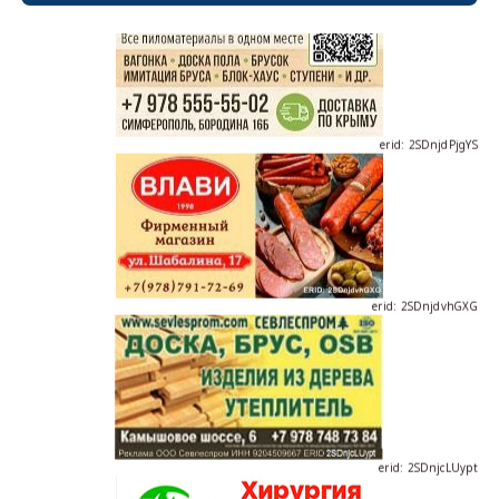
erid: 2SDnjdPjgYS
erid: 2SDnjdvhGXG
erid: 2SDnjcLUypt