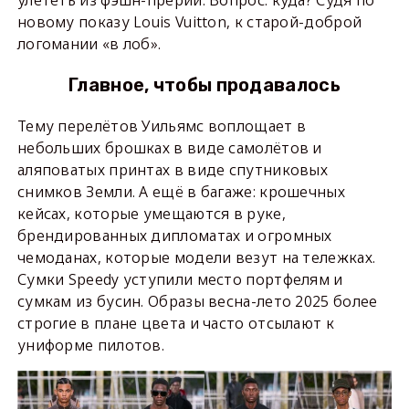
улететь из фэшн-прерий. Вопрос: куда? Судя по
новому показу Louis Vuitton, к старой-доброй
логомании «в лоб».
Главное, чтобы продавалось
Тему перелётов Уильямс воплощает в
небольших брошках в виде самолётов и
аляповатых принтах в виде спутниковых
снимков Земли. А ещё в багаже: крошечных
кейсах, которые умещаются в руке,
брендированных дипломатах и огромных
чемоданах, которые модели везут на тележках.
Сумки Speedy уступили место портфелям и
сумкам из бусин. Образы весна-лето 2025 более
строгие в плане цвета и часто отсылают к
униформе пилотов.