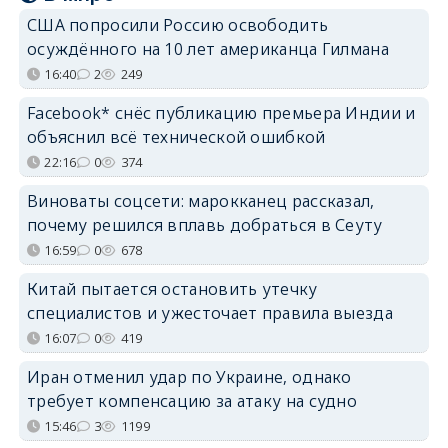
США попросили Россию освободить
осуждённого на 10 лет американца Гилмана
16:40
2
249
Facebook* снёс публикацию премьера Индии и
объяснил всё технической ошибкой
22:16
0
374
Виноваты соцсети: марокканец рассказал,
почему решился вплавь добраться в Сеуту
16:59
0
678
Китай пытается остановить утечку
специалистов и ужесточает правила выезда
16:07
0
419
Иран отменил удар по Украине, однако
требует компенсацию за атаку на судно
15:46
3
1199