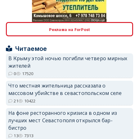
erid: 2SDnjcLUypt
Реклама на ForPost
erid: 2SDnjcrDNw6
Читаемое
В Крыму этой ночью погибли четверо мирных
жителей
0
17520
Что местная жительница рассказала о
erid: 2SDnjdPjgYS
массовом убийстве в севастопольском селе
21
10422
На фоне ресторанного кризиса в одном из
лучших мест Севастополя открылся бар-
бистро
13
7313
erid: 2SDnjdvhGXG