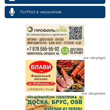
erid: 2SDnjcrDNw6
ForPost в наушниках
erid: 2SDnjdPjgYS
erid: 2SDnjdvhGXG