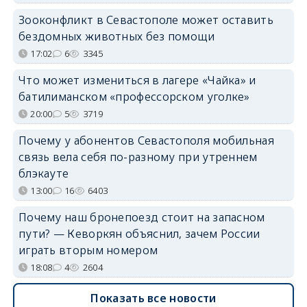
Зооконфликт в Севастополе может оставить
бездомных животных без помощи
17:02
6
3345
Что может измениться в лагере «Чайка» и
батилиманском «профессорском уголке»
20:00
5
3719
Почему у абонентов Севастополя мобильная
связь вела себя по-разному при утреннем
блэкауте
13:00
16
6403
Почему наш бронепоезд стоит на запасном
пути? — Кеворкян объяснил, зачем России
играть вторым номером
18:08
4
2604
Показать все новости