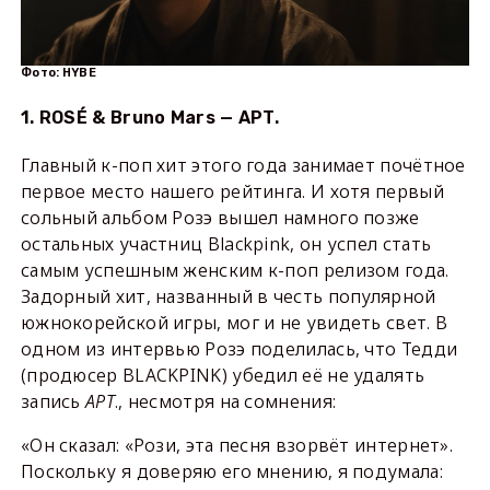
Фото: HYBE
1. ROSÉ & Bruno Mars — APT.
Главный к-поп хит этого года занимает почётное
первое место нашего рейтинга. И хотя первый
сольный альбом Розэ вышел намного позже
остальных участниц Blackpink, он успел стать
самым успешным женским к-поп релизом года.
Задорный хит, названный в честь популярной
южнокорейской игры, мог и не увидеть свет. В
одном из интервью Розэ поделилась, что Тедди
(продюсер BLACKPINK) убедил её не удалять
запись
APT
., несмотря на сомнения:
«Он сказал: «Рози, эта песня взорвёт интернет».
Поскольку я доверяю его мнению, я подумала: