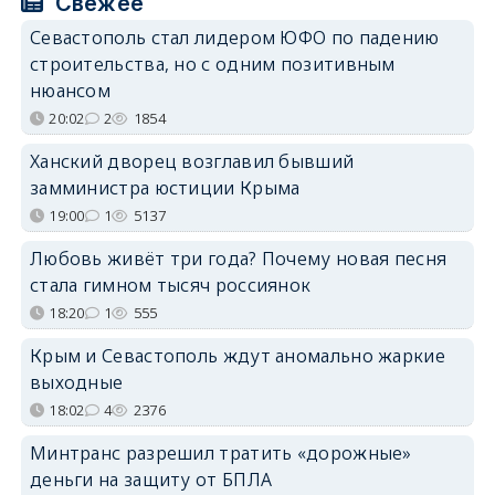
Свежее
Севастополь стал лидером ЮФО по падению
строительства, но с одним позитивным
нюансом
20:02
2
1854
Ханский дворец возглавил бывший
замминистра юстиции Крыма
19:00
1
5137
Любовь живёт три года? Почему новая песня
стала гимном тысяч россиянок
18:20
1
555
Крым и Севастополь ждут аномально жаркие
выходные
18:02
4
2376
Минтранс разрешил тратить «дорожные»
деньги на защиту от БПЛА