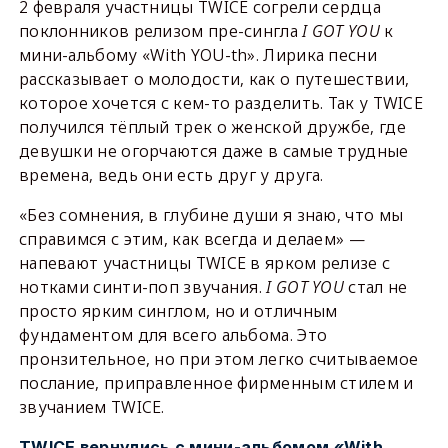
2 февраля участницы TWICE согрели сердца
поклонников релизом пре-сингла
I GOT YOU
к
мини-альбому «With YOU-th». Лирика песни
рассказывает о молодости, как о путешествии,
которое хочется с кем-то разделить. Так у TWICE
получился тёплый трек о женской дружбе, где
девушки не огорчаются даже в самые трудные
времена, ведь они есть друг у друга.
«Без сомнения, в глубине души я знаю, что мы
справимся с этим, как всегда и делаем» —
напевают участницы TWICE в ярком релизе с
нотками синти-поп звучания.
I GOT YOU
стал не
просто ярким синглом, но и отличным
фундаментом для всего альбома. Это
пронзительное, но при этом легко считываемое
послание, приправленное фирменным стилем и
звучанием TWICE.
TWICE вернулись с мини-альбомом «With