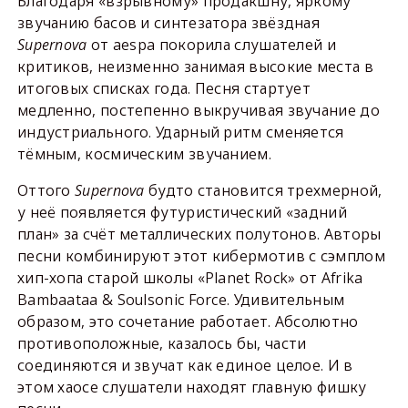
Благодаря «взрывному» продакшну, яркому
звучанию басов и синтезатора звёздная
Supernova
от aespa покорила слушателей и
критиков, неизменно занимая высокие места в
итоговых списках года. Песня стартует
медленно, постепенно выкручивая звучание до
индустриального. Ударный ритм сменяется
тёмным, космическим звучанием.
Оттого
Supernova
будто становится трехмерной,
у неё появляется футуристический «задний
план» за счёт металлических полутонов. Авторы
песни комбинируют этот кибермотив с сэмплом
хип-хопа старой школы «Planet Rock» от Afrika
Bambaataa & Soulsonic Force. Удивительным
образом, это сочетание работает. Абсолютно
противоположные, казалось бы, части
соединяются и звучат как единое целое. И в
этом хаосе слушатели находят главную фишку