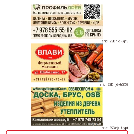
erid: 2SDnjdPjgYS
erid: 2SDnjdvhGXG
erid: 2SDnjcLUypt