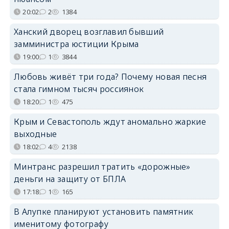
20:02
2
1384
Ханский дворец возглавил бывший
замминистра юстиции Крыма
19:00
1
3844
Любовь живёт три года? Почему новая песня
стала гимном тысяч россиянок
18:20
1
475
Крым и Севастополь ждут аномально жаркие
выходные
18:02
4
2138
Минтранс разрешил тратить «дорожные»
деньги на защиту от БПЛА
17:18
1
165
В Алупке планируют установить памятник
именитому фотографу