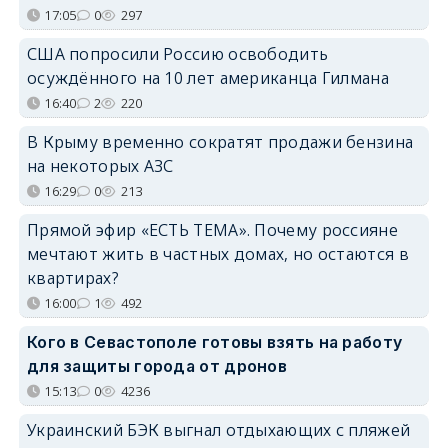
17:05
0
297
США попросили Россию освободить
осуждённого на 10 лет американца Гилмана
16:40
2
220
В Крыму временно сократят продажи бензина
на некоторых АЗС
16:29
0
213
Прямой эфир «ЕСТЬ ТЕМА». Почему россияне
мечтают жить в частных домах, но остаются в
квартирах?
16:00
1
492
Кого в Севастополе готовы взять на работу
для защиты города от дронов
15:13
0
4236
Украинский БЭК выгнал отдыхающих с пляжей