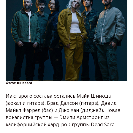
Фото: Billboard
Из старого состава остались Майк Шинода
(вокал и гитара), Брэд Дэлсон (гитара), Дэвид
Майкл Фаррел (бас) и Джо Хан (диджей). Новая
вокалистка группы — Эмили Армстронг из
калифорнийской хард-рок-группы Dead Sara.