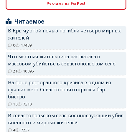
Реклама на ForPost
erid: 2SDnjcrDNw6
Читаемое
В Крыму этой ночью погибли четверо мирных
жителей
0
17489
erid: 2SDnjdPjgYS
Что местная жительница рассказала о
массовом убийстве в севастопольском селе
21
10395
На фоне ресторанного кризиса в одном из
лучших мест Севастополя открылся бар-
erid: 2SDnjdvhGXG
бистро
13
7310
В севастопольском селе военнослужащий убил
военного и мирных жителей
4
7237