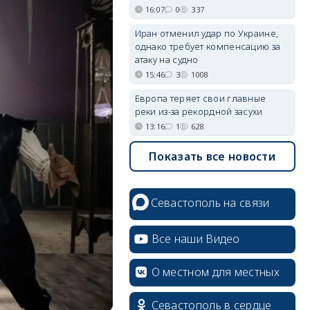
16:07
0
337
Иран отменил удар по Украине,
однако требует компенсацию за
атаку на судно
15:46
3
1008
Европа теряет свои главные
реки из-за рекордной засухи
13:16
1
628
Показать все новости
Севастополь на связи
Все наши Видео
О местном для местных
Севастополь в сердце