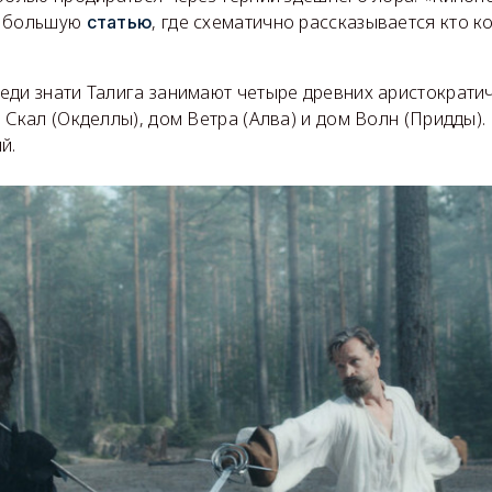
ь большую
, где схематично рассказывается кто к
статью
еди знати Талига занимают четыре древних аристократи
 Скал (Окделлы), дом Ветра (Алва) и дом Волн (Придды).
й.