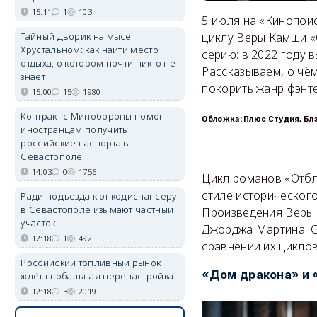
15:11
1
103
5 июля на «Кинопои
Тайный дворик на мысе
циклу Веры Камши «
Хрустальном: как найти место
серию: в 2022 году 
отдыха, о котором почти никто не
Рассказываем, о чём
знает
покорить жанр фэнте
15:00
15
1980
Контракт с Минобороны помог
Обложка: Плюс Студия, Бл
иностранцам получить
российские паспорта в
Севастополе
14:03
0
1756
Цикл романов «Отбл
стиле исторического
Ради подъезда к онкодиспансеру
в Севастополе изымают частный
Произведения Веры 
участок
Джорджа Мартина. С
12:18
1
492
сравнении их циклов
Российский топливный рынок
«Дом дракона» и 
ждёт глобальная перенастройка
12:18
3
2019