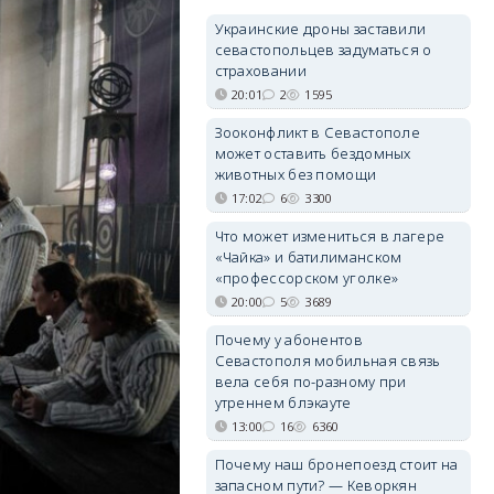
Украинские дроны заставили
севастопольцев задуматься о
страховании
20:01
2
1595
Зооконфликт в Севастополе
может оставить бездомных
животных без помощи
17:02
6
3300
Что может измениться в лагере
«Чайка» и батилиманском
«профессорском уголке»
20:00
5
3689
Почему у абонентов
Севастополя мобильная связь
вела себя по-разному при
утреннем блэкауте
13:00
16
6360
Почему наш бронепоезд стоит на
запасном пути? — Кеворкян