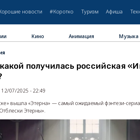
Хорошие новости
#Коротко
Туризм
Афиша
Тех
зии
Кино
Анимация
Музыка
ия
 какой получилась российская «И
?
12/07/2025 - 22:49
ске» вышла «Этерна» — самый ожидаемый фэнтези-сериал
Отблески Этерны».