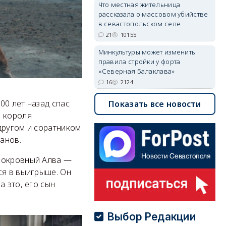
Что местная жительница
рассказала о массовом убийстве
в севастопольском селе
21
10155
Минкультуры может изменить
правила стройки у форта
«Северная Балаклава»
16
2124
00 лет назад спас
Показать все новости
о короля
другом и соратником
анов.
днокровный Алва —
ся в выигрыше. Он
а это, его сын
Выбор Редакции