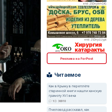
erid: 2SDnjcLUypt
erid: 2SDnjcrDNw6
Реклама на ForPost
Читаемое
Как в Крыму в переплёте
старинной книги нашли ханскую
erid: 2SDnjdPjgYS
грамоту XVI века
1
36910
Пчеловод рассказал, как