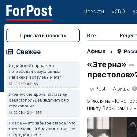
Новости
#СВО
#
Прислать новость
Все
Рецен
›
Свежее
Афиша
Росс
«Этерна» —
Индийский парламент
потребовал безусловных
престолов»
извинений от главы Meta*
22:16
0
53
ForPost — Афиша
Украинские дроны заставили
севастопольцев задуматься о
5 июля на «Кинопои
страховании
циклу Веры Камши «
20:01
2
1595
Новое — это забытое старое? Что
такое модный биохакинг и как не
навредить себе