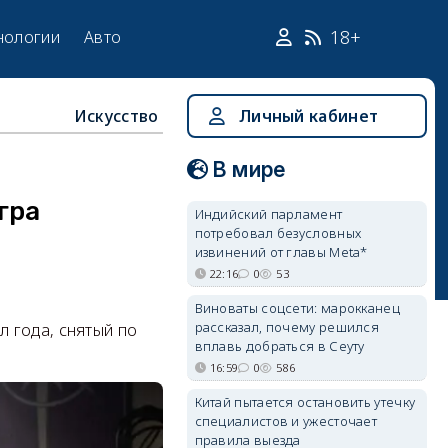
18+
нологии
Авто
Искусство
Личный кабинет
В мире
гра
Индийский парламент
потребовал безусловных
извинений от главы Meta*
22:16
0
53
Виноваты соцсети: марокканец
рассказал, почему решился
 года, снятый по
вплавь добраться в Сеуту
16:59
0
586
Китай пытается остановить утечку
специалистов и ужесточает
правила выезда