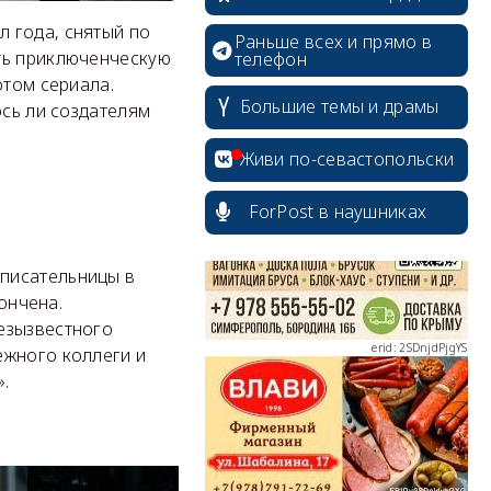
 года, снятый по
Раньше всех и прямо в
ть приключенческую
телефон
отом сериала.
Большие темы и драмы
ось ли создателям
erid: 2SDnjcrDNw6
Живи по-севастопольски
ForPost в наушниках
erid: 2SDnjdPjgYS
писательницы в
кончена.
езызвестного
ежного коллеги и
».
erid: 2SDnjdvhGXG