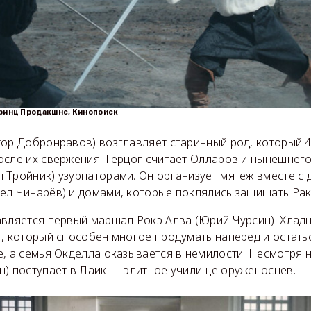
Принц Продакшнс, Кинопоиск
ор Добронравов) возглавляет старинный род, который 4
осле их свержения. Герцог считает Олларов и нынешнег
 Тройник) узурпаторами. Он организует мятеж вместе с 
ел Чинарёв) и домами, которые поклялись защищать Рак
авляется первый маршал Рокэ Алва (Юрий Чурсин). Хла
, который способен многое продумать наперёд и остать
, а семья Окделла оказывается в немилости. Несмотря н
н) поступает в Лаик — элитное училище оруженосцев.