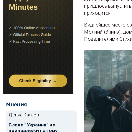
пришлось выпустит
приходится.
Виднейшее место ср
Молний (Эпинэ), дом
Повелителями Стихи
Мнения
Денис Канаев
Слово "Украина" не
принадлежит этому