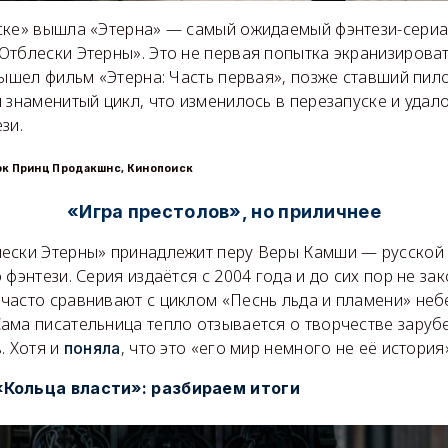
ске» вышла «Этерна» — самый ожидаемый фэнтези-сериал
Отблески Этерны». Это не первая попытка экранизирова
вышел фильм «Этерна: Часть первая», позже ставший пил
 знаменитый цикл, что изменилось в перезапуске и удал
зи.
эк Принц Продакшнс, Кинопоиск
«Игра престолов», но приличнее
ески Этерны» принадлежит перу Веры Камши — русской 
 фэнтези. Серия издаётся с 2004 года и до сих пор не за
часто сравнивают с циклом «Песнь льда и пламени» неб
ама писательница тепло отзывается о творчестве заруб
. Хотя и
, что это «его мир немного не её история
поняла
«Кольца власти»: разбираем итоги