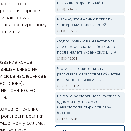
правильно хранить мёд
олов», но не
2
24252
ировать историю в
и как сериал.
В Крыму этой ночью погибли
erid: 2SDnjdvhGXG
одаря расширенному
четверо мирных жителей
сеттинг и
0
17232
«Чудом живы»: в Севастополе
две семьи остались без жилья
после налёта украинских БПЛА
9
12301
азвание конца
Что местная жительница
авящая династия
рассказала о массовом убийстве
м сюда наследника в
в севастопольском селе
естолов»),
21
10162
 не понятно, но
На фоне ресторанного кризиса в
да.
одном из лучших мест
Севастополя открылся бар-
домов. В течение
бистро
произнести десятки
13
7228
учше, чем у фильма,
оиску» даже