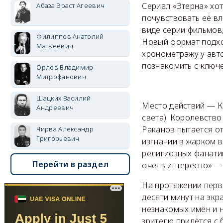
Сериал «Этерна» хот
Абаза Эраст Агеевич
почувствовать её вл
виде серии фильмов,
Филиппов Анатолий
Новый формат подх
Матвеевич
хронометражу у авто
познакомить с ключ
Орлов Владимир
Митрофанович
Шацких Василий
Место действий — К
Андреевич
света). Королевств
Раканов пытается о
Чирва Александр
Григорьевич
изгнании в жарком в
религиозных фанатик
Перейти в раздел
очень интересно» — 
На протяжении перво
десяти минут на экр
незнакомых имён и н
зрителю придётся с 