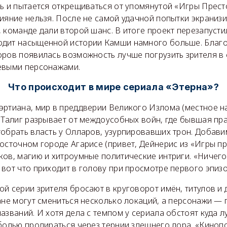
ь и пытается открещиваться от упомянутой «Игры Прест
ияние нельзя. После не самой удачной попытки экраниз
 команде дали второй шанс. В итоге проект перезапустил
одит насыщенной истории Камши намного больше. Благ
ров появилась возможность лучше погрузить зрителя в 
евыми персонажами.
Что происходит в мире сериала «Этерна»?
эртиана, мир в преддверии Великого Излома (местное н
о Талиг разрывает от междоусобных войн, где бывшая пр
тобрать власть у Олларов, узурпировавших трон. Добави
осточном городе Агарисе (привет, Дейнерис из «Игры пр
ов, магию и хитроумные политические интриги. «Ничего
вот что приходит в голову при просмотре первого эпизо
й серии зрителя бросают в круговорот имён, титулов и 
ане могут смениться несколько локаций, а персонажи — 
азваний. И хотя дела с темпом у сериала обстоят куда л
болью продираться через тернии здешнего лора. «Киноп