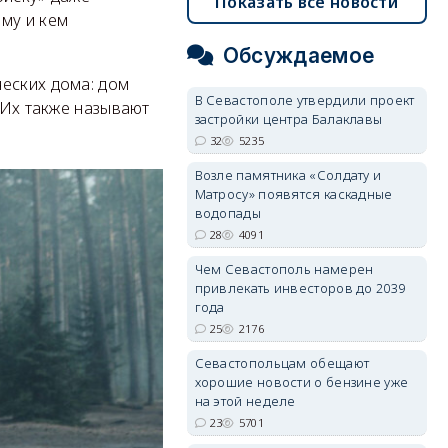
Показать все новости
ому и кем
Обсуждаемое
ческих дома: дом
В Севастополе утвердили проект
 Их также называют
застройки центра Балаклавы
32
5235
Возле памятника «Солдату и
Матросу» появятся каскадные
водопады
28
4091
Чем Севастополь намерен
привлекать инвесторов до 2039
года
25
2176
Севастопольцам обещают
хорошие новости о бензине уже
на этой неделе
23
5701