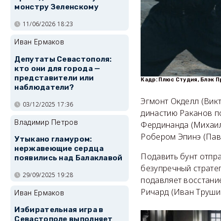
монстру Зеленскому
11/06/2026 18:23
Иван Ермаков
Депутаты Севастополя:
кто они для города —
представители или
Кадр: Плюс Студия, Блэк 
наблюдатели?
Эгмонт Окделл (Викт
03/12/2025 17:36
династию Раканов п
Владимир Петров
Фердинанда (Михаил
Робером Эпинэ (Пав
Утыкано гламуром:
нержавеющие сердца
Подавить бунт отпр
появились над Балаклавой
безупречный стратег
29/09/2025 19:28
подавляет восстание
Ричард (Иван Труши
Иван Ермаков
Избирательная игра в
Севастополе выполняет