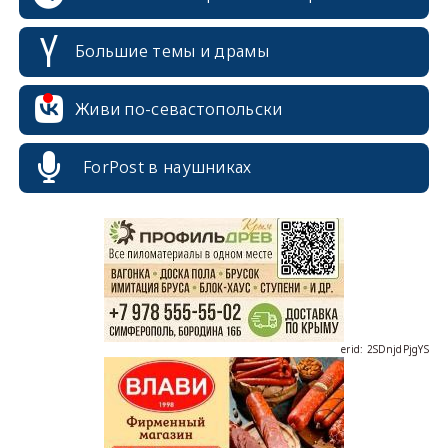
Большие темы и драмы
Живи по-севастопольски
erid: 2SDnjcrDNw6
ForPost в наушниках
erid: 2SDnjdPjgYS
erid: 2SDnjdvhGXG