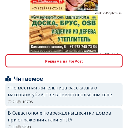
erid: 2SDnjcLUypt
Реклама на ForPost
erid: 2SDnjcrDNw6
Читаемое
Что местная жительница рассказала о
массовом убийстве в севастопольском селе
21
10706
В Севастополе повреждены десятки домов
erid: 2SDnjdPjgYS
при отражении атаки БПЛА
13
9698