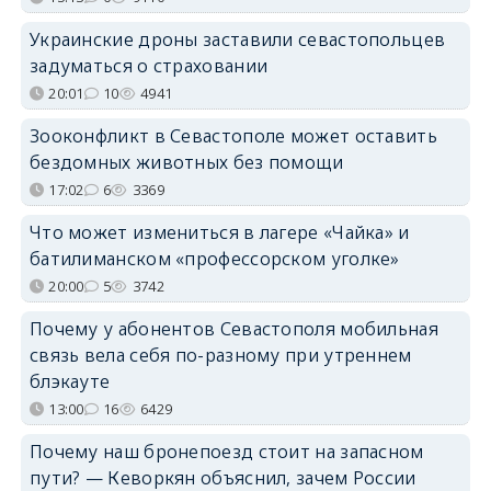
Украинские дроны заставили севастопольцев
задуматься о страховании
20:01
10
4941
Зооконфликт в Севастополе может оставить
бездомных животных без помощи
17:02
6
3369
Что может измениться в лагере «Чайка» и
батилиманском «профессорском уголке»
20:00
5
3742
Почему у абонентов Севастополя мобильная
связь вела себя по-разному при утреннем
блэкауте
13:00
16
6429
Почему наш бронепоезд стоит на запасном
пути? — Кеворкян объяснил, зачем России